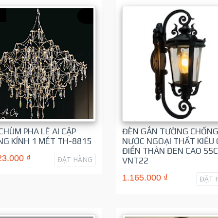
CHÙM PHA LÊ AI CẬP
ĐÈN GẮN TƯỜNG CHỐN
G KÍNH 1 MÉT TH-8815
NƯỚC NGOẠI THẤT KIỂU 
ĐIỂN THÂN ĐEN CAO 55
23.000 ₫
ĐẶT HÀNG
VNT22
1.165.000 ₫
ĐẶT 