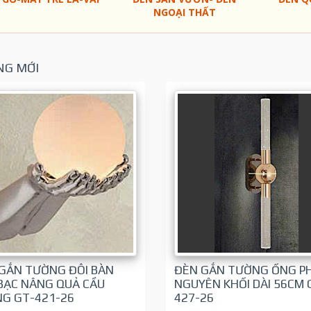
NGOẠI THẤT
G MỚI
GẮN TƯỜNG ĐÔI BÀN
ĐÈN GẮN TƯỜNG ỐNG PH
BẠC NÂNG QUẢ CẦU
NGUYÊN KHỐI DÀI 56CM 
G GT-421-26
427-26