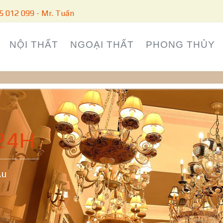
5 012 099 - Mr. Tuấn
NỘI THẤT
NGOẠI THẤT
PHONG THỦY
24H
Âu