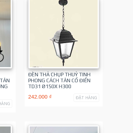
ĐÈN THẢ CHỤP THUỶ TINH
 TÂN
PHONG CÁCH TÂN CỔ ĐIỂN
ỜNG
TD31 Ø150X H300
242.000 ₫
ĐẶT HÀNG
HÀNG