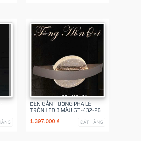
-
ĐÈN GẮN TƯỜNG PHA LÊ
TRÒN LED 3 MÀU GT-432-26
1.397.000 ₫
HÀNG
ĐẶT HÀNG