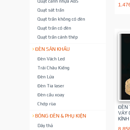
Quạt cánh nhựa ABS
1.47
Quạt sát trần
Quạt trần không có đèn
Quạt trần có đèn
Quạt trần cánh thép
ĐÈN SÂN KHẤU
Đèn Vách Led
Trái Châu Kiếng
Đèn Lửa
Đèn Tia laser
Đèn cầu xoay
Chớp rùa
ĐÈN 
VẢY 
BÓNG ĐÈN & PHỤ KIỆN
KÍNH
Dây thả
8.85