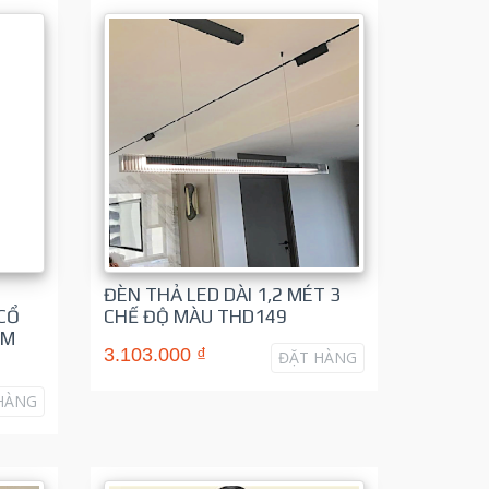
G
ĐÈN THẢ LED DÀI 1,2 MÉT 3
CỔ
CHẾ ĐỘ MÀU THD149
CM
3.103.000 ₫
ĐẶT HÀNG
HÀNG