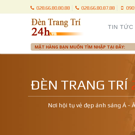
028.66.80.80.88
028.66.80.87.88
090
TIN TỨC
MẶT HÀNG BẠN MUỐN TÌM NHẬP TẠI ĐÂY:
ĐÈN TRANG TRÍ
Nơi hội tụ vẻ đẹp ánh sáng Á - 