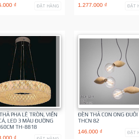
6.000 ₫
1.277.000 ₫
ĐẶT HÀNG
ĐẶT 
THẢ PHA LÊ TRÒN, VIỀN
ĐÈN THẢ CON ONG ĐUÔI
CÁ, LED 3 MÀU ĐƯỜNG
THCN 82
 60CM TH-8818
146.000 ₫
ĐẶT 
8.000 ₫
ĐẶT HÀNG