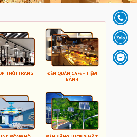
OP THỜI TRANG
ĐÈN QUÁN CAFE - TIỆM
BÁNH
UẠT-ĐỒNG HỒ
ĐÈN NĂNG LƯỢNG MẶT