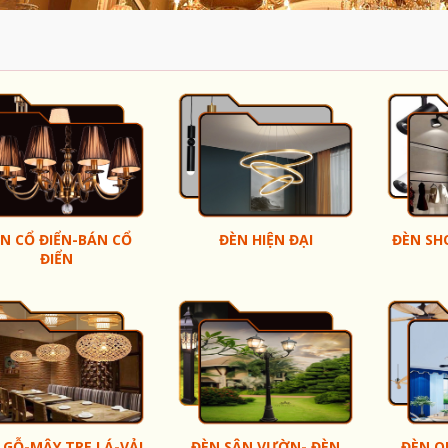
N CỔ ĐIỂN-BÁN CỔ
ĐÈN HIỆN ĐẠI
ĐÈN SH
ĐIỂN
 GỖ-MÂY TRE LÁ-VẢI
ĐÈN SÂN VƯỜN- ĐÈN
ĐÈN Q