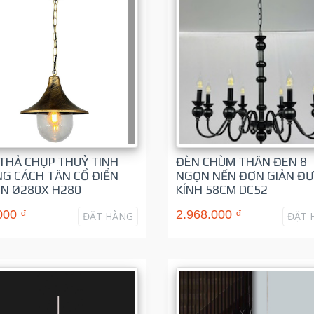
THẢ CHỤP THUỶ TINH
ĐÈN CHÙM THÂN ĐEN 8
G CÁCH TÂN CỔ ĐIỂN
NGỌN NẾN ĐƠN GIẢN Đ
N Ø280X H280
KÍNH 58CM DC52
000 ₫
2.968.000 ₫
ĐẶT HÀNG
ĐẶT 