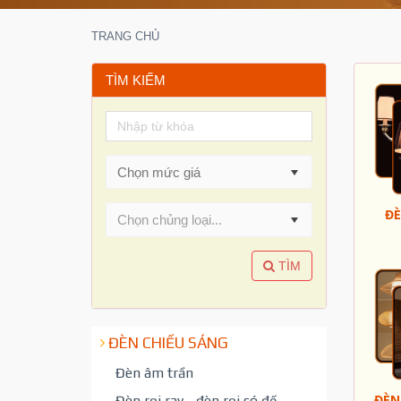
TRANG CHỦ
TÌM KIẾM
ĐÈ
Chọn chủng loại...
TÌM
ĐÈN CHIẾU SÁNG
Đèn âm trần
ĐÈN
Đèn rọi ray - đèn rọi có đế