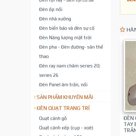
Đèn ốp nổi
Đèn nhà xưởng
Đèn biển báo và đèn sự cố
HÀN
Đèn Năng lượng mặt trời
Đèn pha - Đèn đường- sân thể
thao
Đèn ray nam châm series 20;
series 26
Đèn Panel âm trần, nổi
SẢN PHẨM KHUYẾN MÃI
ĐÈN QUẠT TRANG TRÍ
ĐÈN 
Quạt cánh gỗ
TAY 
Quạt cánh xếp (cụp - xoè)
TRẮN