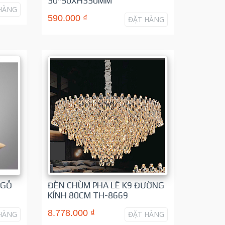
50*50XH350MM
HÀNG
590.000 ₫
ĐẶT HÀNG
 GỖ
ĐÈN CHÙM PHA LÊ K9 ĐƯỜNG
KÍNH 80CM TH-8669
8.778.000 ₫
HÀNG
ĐẶT HÀNG