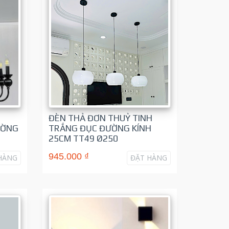
ĐÈN THẢ ĐƠN THUỶ TINH
ƯỜNG
TRẮNG ĐỤC ĐƯỜNG KÍNH
25CM TT49 Ø250
945.000 ₫
HÀNG
ĐẶT HÀNG