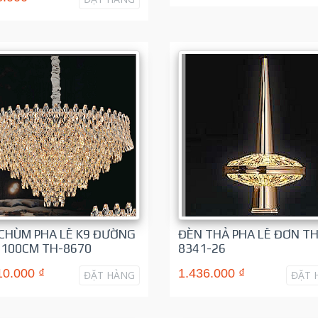
CHÙM PHA LÊ K9 ĐƯỜNG
ĐÈN THẢ PHA LÊ ĐƠN TH
 100CM TH-8670
8341-26
10.000 ₫
1.436.000 ₫
ĐẶT HÀNG
ĐẶT 