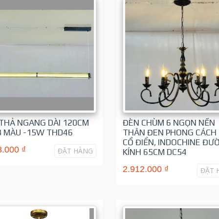
THẢ NGANG DÀI 120CM
ĐÈN CHÙM 6 NGỌN NẾN
3 MÀU -15W THD46
THÂN ĐEN PHONG CÁCH
CỔ ĐIỂN, INDOCHINE ĐƯ
8.000 ₫
ĐẶT HÀNG
KÍNH 65CM DC54
2.912.000 ₫
ĐẶT 