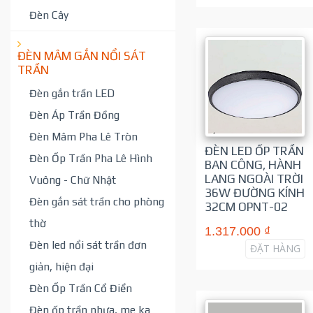
Đèn Cây
ĐÈN MÂM GẮN NỔI SÁT
TRẦN
Đèn gắn trần LED
Đèn Áp Trần Đồng
Đèn Mâm Pha Lê Tròn
ĐÈN LED ỐP TRẦN
Đèn Ốp Trần Pha Lê Hình
BAN CÔNG, HÀNH
LANG NGOÀI TRỜI
Vuông - Chữ Nhật
36W ĐƯỜNG KÍNH
Đèn gắn sát trần cho phòng
32CM OPNT-02
thờ
1.317.000 ₫
Đèn led nổi sát trần đơn
ĐẶT HÀNG
giản, hiện đại
Đèn Ốp Trần Cổ Điển
Đèn ốp trần nhựa, me ka