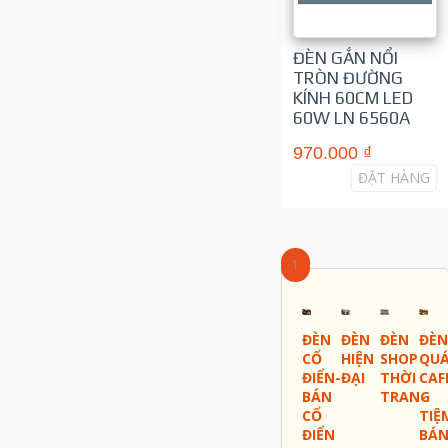
ĐÈN GẮN NỔI
TRÒN ĐƯỜNG
KÍNH 60CM LED
60W LN 6560A
970.000 ₫
ĐẶT HÀNG
1
ĐÈN
ĐÈN
ĐÈN
ĐÈN
CỔ
HIỆN
SHOP
QU
ĐIỂN-
ĐẠI
THỜI
CAF
BÁN
TRANG
-
CỔ
TIỆ
ĐIỂN
BÁ