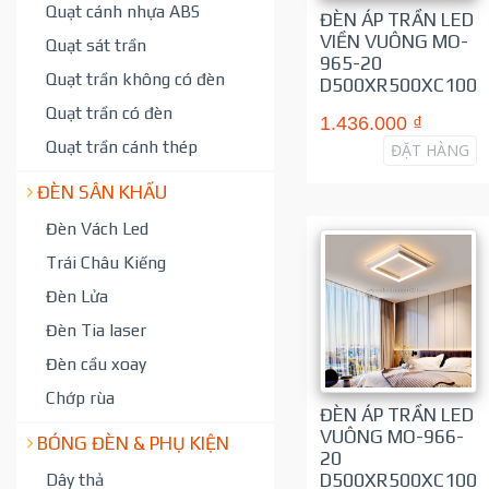
Quạt cánh nhựa ABS
ĐÈN ÁP TRẦN LED
VIỀN VUÔNG MO-
Quạt sát trần
965-20
Quạt trần không có đèn
D500XR500XC100
Quạt trần có đèn
1.436.000 ₫
Quạt trần cánh thép
ĐẶT HÀNG
ĐÈN SÂN KHẤU
Đèn Vách Led
Trái Châu Kiếng
Đèn Lửa
Đèn Tia laser
Đèn cầu xoay
Chớp rùa
ĐÈN ÁP TRẦN LED
VUÔNG MO-966-
BÓNG ĐÈN & PHỤ KIỆN
20
D500XR500XC100
Dây thả