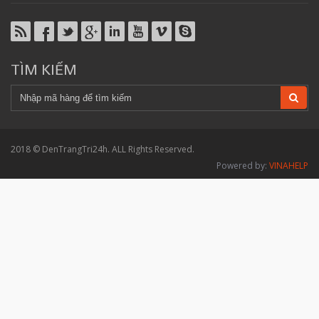
TÌM KIẾM
2018 © DenTrangTri24h. ALL Rights Reserved.
Powered by:
VINAHELP