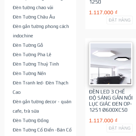
1250
Đèn tường chao vải
1.117.000 ₫
Đèn Tường Châu Âu
ĐẶT HÀNG
Đèn gắn tường phong cách
indochine
Đèn Tường Gỗ
Đèn Tường Pha Lê
Đèn Tường Thuỷ Tinh
Đèn Tường Nến
Đèn Tranh led- Đèn Thạch
ĐÈN LED 3 CHẾ
Cao
ĐỘ SÁNG GẮN NỔI
Đèn gắn tường decor - quán
LỤC GIÁC ĐEN OP-
1251 Ø600XC50
cafe, trà sữa
Đèn Tường Đồng
1.117.000 ₫
ĐẶT HÀNG
Đèn Tường Cổ Điển -Bán Cổ