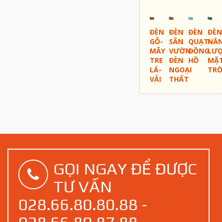
ĐÈN
ĐÈN
ĐÈN
ĐÈN
GỖ-
SÂN
QUẠT-
NĂ
MÂY
VƯỜN-
ĐỒNG
LƯ
TRE
ĐÈN
HỒ
MẶ
LÁ-
NGOẠI
TRỜ
VẢI
THẤT
GỌI NGAY ĐỂ ĐƯỢC
TƯ VẤN
028.66.80.80.88 -
028.66.80.87.88