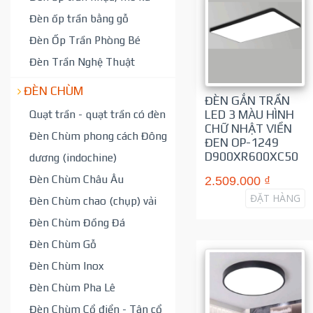
Đèn ốp trần bằng gỗ
Đèn Ốp Trần Phòng Bé
Đèn Trần Nghệ Thuật
ĐÈN CHÙM
ĐÈN GẮN TRẦN
LED 3 MÀU HÌNH
Quạt trần - quạt trần có đèn
CHỮ NHẬT VIỀN
Đèn Chùm phong cách Đông
ĐEN OP-1249
D900XR600XC50
dương (indochine)
Đèn Chùm Châu Âu
2.509.000 ₫
ĐẶT HÀNG
Đèn Chùm chao (chụp) vải
Đèn Chùm Đồng Đá
Đèn Chùm Gỗ
Đèn Chùm Inox
Đèn Chùm Pha Lê
Đèn Chùm Cổ điển - Tân cổ