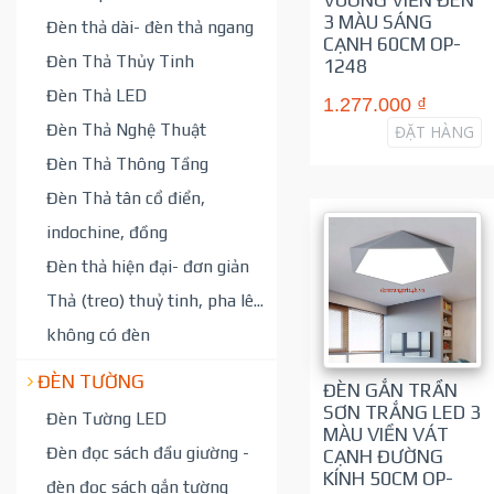
3 MÀU SÁNG
Đèn thả dài- đèn thả ngang
CẠNH 60CM OP-
Đèn Thả Thủy Tinh
1248
Đèn Thả LED
1.277.000 ₫
Đèn Thả Nghệ Thuật
ĐẶT HÀNG
Đèn Thả Thông Tầng
Đèn Thả tân cổ điển,
indochine, đồng
Đèn thả hiện đại- đơn giản
Thả (treo) thuỷ tinh, pha lê...
không có đèn
ĐÈN TƯỜNG
ĐÈN GẮN TRẦN
SƠN TRẮNG LED 3
Đèn Tường LED
MÀU VIỀN VÁT
Đèn đọc sách đầu giường -
CẠNH ĐƯỜNG
KÍNH 50CM OP-
đèn đọc sách gắn tường