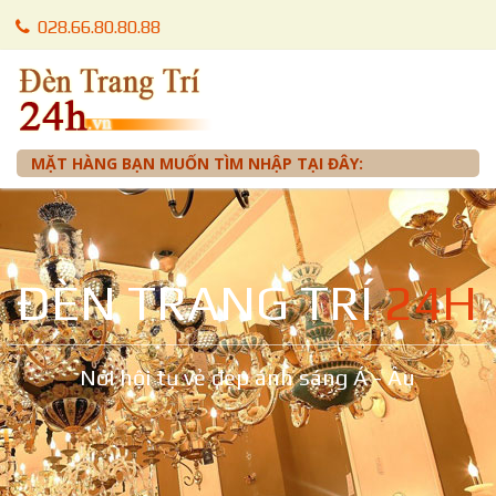
028.66.80.80.88
028.66.80.87.88
0905 012 099 - Mr. Tuấn
MẶT HÀNG BẠN MUỐN TÌM NHẬP TẠI ĐÂY:
ĐÈN TRANG TRÍ
24H
Nơi hội tụ vẻ đẹp ánh sáng Á - Âu