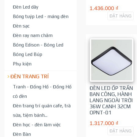
Đèn Led dây
1.436.000 ₫
ĐẶT HÀNG
Bóng tuýp Led - máng đèn
Đèn sạc
Đèn ray nam châm
Bóng Edison - Bóng Led
Bóng Led Búp
Phụ kiện
ĐÈN TRANG TRÍ
Tranh - Đồng Hồ - Đồng Hồ
ĐÈN LED ỐP TRẦN
BAN CÔNG, HÀNH
có đèn
LANG NGOÀI TRỜI
Đèn trang trí quán cafe, trà
36W CẠNH 32CM
OPNT-01
sữa, tiệm bánh...
1.317.000 ₫
Đèn học - đèn làm việc
ĐẶT HÀNG
Đèn Bàn