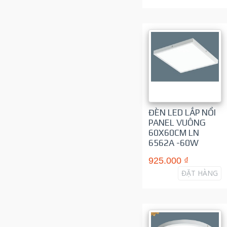
ĐÈN LED LẮP NỔI
PANEL VUÔNG
60X60CM LN
6562A -60W
925.000 ₫
ĐẶT HÀNG