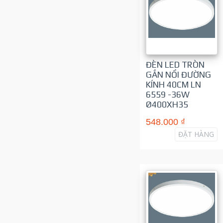
ĐÈN LED TRÒN
GẮN NỔI ĐƯỜNG
KÍNH 40CM LN
6559 -36W
Ø400XH35
548.000 ₫
ĐẶT HÀNG