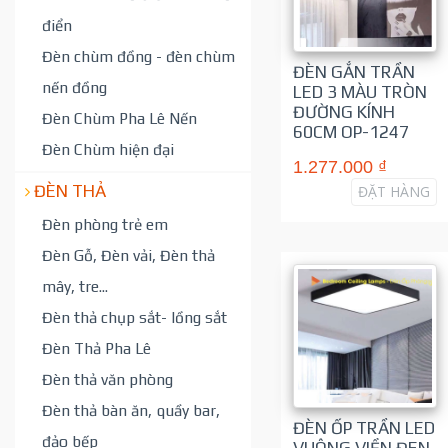
điển
Đèn chùm đồng - đèn chùm
ĐÈN GẮN TRẦN
nến đồng
LED 3 MÀU TRÒN
ĐƯỜNG KÍNH
Đèn Chùm Pha Lê Nến
60CM OP-1247
Đèn Chùm hiện đại
1.277.000 ₫
ĐÈN THẢ
ĐẶT HÀNG
Đèn phòng trẻ em
Đèn Gỗ, Đèn vải, Đèn thả
mây, tre...
Đèn thả chụp sắt- lồng sắt
Đèn Thả Pha Lê
Đèn thả văn phòng
Đèn thả bàn ăn, quầy bar,
ĐÈN ỐP TRẦN LED
đảo bếp
VUÔNG VIỀN ĐEN