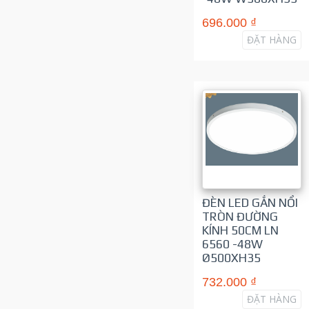
696.000 ₫
ĐẶT HÀNG
ĐÈN LED GẮN NỔI
TRÒN ĐƯỜNG
KÍNH 50CM LN
6560 -48W
Ø500XH35
732.000 ₫
ĐẶT HÀNG