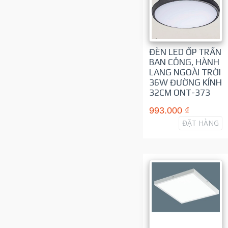
ĐÈN LED ỐP TRẦN
BAN CÔNG, HÀNH
LANG NGOÀI TRỜI
36W ĐƯỜNG KÍNH
32CM ONT-373
993.000 ₫
ĐẶT HÀNG