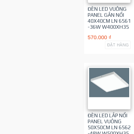
ĐÈN LED VUÔNG
PANEL GẮN NỔI
40X40CM LN 6561
-36W W400XH35
570.000 ₫
ĐẶT HÀNG
ĐÈN LED LẮP NỔI
PANEL VUÔNG
50X50CM LN 6562
-48W W500XH35