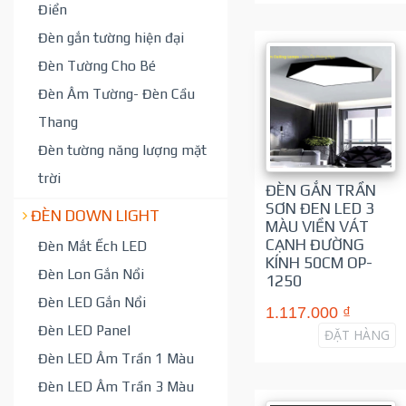
Điển
Đèn gắn tường hiện đại
Đèn Tường Cho Bé
Đèn Âm Tường- Đèn Cầu
Thang
Đèn tường năng lượng mặt
trời
ĐÈN GẮN TRẦN
SƠN ĐEN LED 3
ĐÈN DOWN LIGHT
MÀU VIỀN VÁT
CẠNH ĐƯỜNG
Đèn Mắt Ếch LED
KÍNH 50CM OP-
Đèn Lon Gắn Nổi
1250
Đèn LED Gắn Nổi
1.117.000 ₫
Đèn LED Panel
ĐẶT HÀNG
Đèn LED Âm Trần 1 Màu
Đèn LED Âm Trần 3 Màu