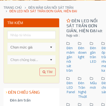
TRANG CHỦ
ĐÈN MÂM GẮN NỔI SÁT TRẦN
ĐÈN LED NỔI SÁT TRẦN ĐƠN GIẢN, HIỆN ĐẠI
ĐÈN LED NỔI
TÌM KIẾM
SÁT TRẦN ĐƠN
GIẢN, HIỆN ĐẠI
kết
hợp với
:
Đèn
Đèn
Đèn
Đè
mâm
down
gắn
ốp
gắn
light
trần
tr
Chọn chủng loại...
nổi
LED
nh
sát
m
trần
ka
TÌM
Đèn
Đèn
Mẫu
Đè
LED
Trần
mới
ch
Panel
Nghệ
sá
ĐÈN CHIẾU SÁNG
Thuật
Đèn âm trần