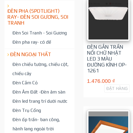
ĐÈN PHA (SPOTLIGHT)
RAY- ĐÈN SOI GƯƠNG, SOI
TRANH
Đèn Soi Tranh - Soi Gương
Đèn pha ray- có đế
ĐÈN GẮN TRẦN
NỔI CHỮ NHẬT
ĐÈN NGOẠI THẤT
LED 3 MÀU
Đèn chiếu tường, chiếu cột,
ĐƯỜNG KÍNH OP-
1261
chiếu cây
1.476.000 ₫
Đèn Cắm Cỏ
ĐẶT HÀNG
Đèn Âm Đất -Đèn âm sàn
Đèn led trang trí dưới nước
Đèn Trụ Cổng
Đèn ốp trần- ban công,
hành lang ngoài trời