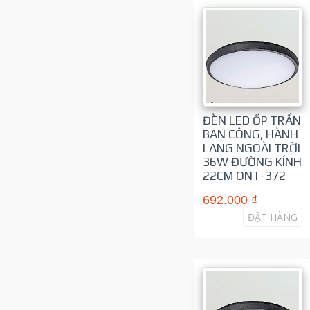
ĐÈN LED ỐP TRẦN
BAN CÔNG, HÀNH
LANG NGOÀI TRỜI
36W ĐƯỜNG KÍNH
22CM ONT-372
692.000 ₫
ĐẶT HÀNG