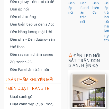
Đèn rọi ray - đèn rọi có đế
Đèn
Đèn
Đèn
Đè
ốp
Panel
hiện
ốp
Đèn ốp nổi
nổi
âm
đại
trầ
Đèn nhà xưởng
trần,
ba
nổi
cô
Đèn biển báo và đèn sự cố
hà
la
Đèn Năng lượng mặt trời
ng
Đèn pha - Đèn đường- sân
trờ
thể thao
Đèn ray nam châm series
ĐÈN LED NỔI
SÁT TRẦN ĐƠN
20; series 26
GIẢN, HIỆN ĐẠI
Đèn Panel âm trần, nổi
SẢN PHẨM KHUYẾN MÃI
ĐÈN QUẠT TRANG TRÍ
Quạt cánh gỗ
Quạt cánh xếp (cụp - xoè)