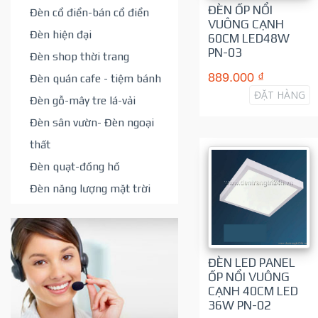
ĐÈN ỐP NỔI
Đèn cổ điển-bán cổ điển
VUÔNG CẠNH
Đèn hiện đại
60CM LED48W
PN-03
Đèn shop thời trang
889.000 ₫
Đèn quán cafe - tiệm bánh
ĐẶT HÀNG
Đèn gỗ-mây tre lá-vải
Đèn sân vườn- Đèn ngoại
thất
Đèn quạt-đồng hồ
Đèn năng lượng mặt trời
ĐÈN LED PANEL
ỐP NỔI VUÔNG
CẠNH 40CM LED
36W PN-02