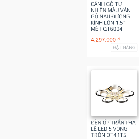
CÁNH GỖ TỰ
NHIÊN MÀU VÂN
GỖ NÂU ĐƯỜNG
KÍNH LỚN 1,51
MÉT QT6004
4.297.000 ₫
ĐẶT HÀNG
ĐÈN ỐP TRẦN PHA
LÊ LED 5 VÒNG
TRÒN OT41T5