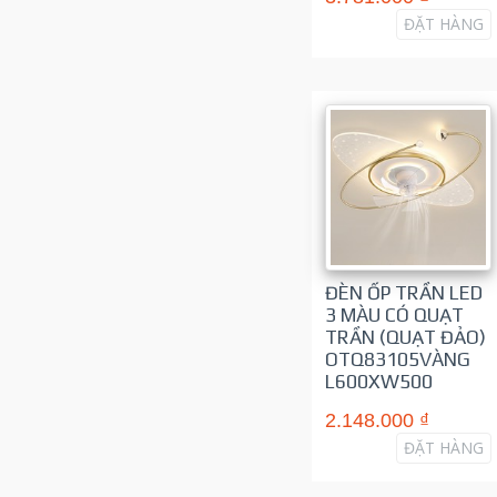
ĐẶT HÀNG
ĐÈN ỐP TRẦN LED
3 MÀU CÓ QUẠT
TRẦN (QUẠT ĐẢO)
OTQ83105VÀNG
L600XW500
2.148.000 ₫
ĐẶT HÀNG