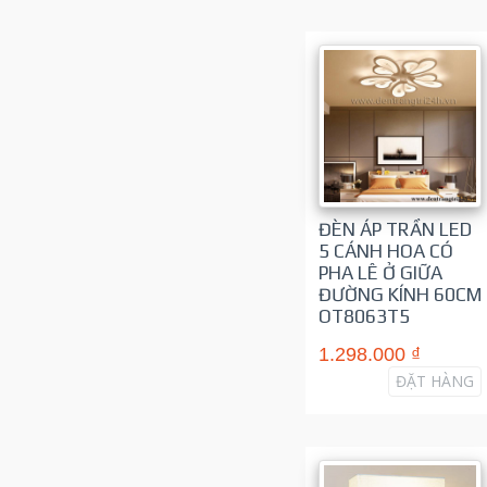
ĐÈN ÁP TRẦN LED
5 CÁNH HOA CÓ
PHA LÊ Ở GIỮA
ĐƯỜNG KÍNH 60CM
OT8063T5
1.298.000 ₫
ĐẶT HÀNG