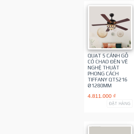
QUẠT 5 CÁNH GỖ
CÓ CHAO ĐÈN VẼ
NGHỆ THUẬT
PHONG CÁCH
TIFFANY QT5216
Ø1280MM
4.811.000 ₫
ĐẶT HÀNG