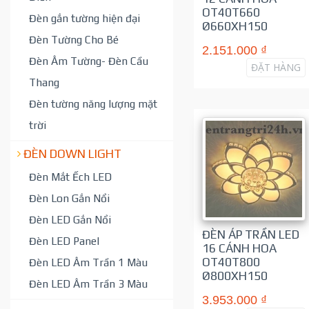
OT40T660
Đèn gắn tường hiện đại
Ø660XH150
Đèn Tường Cho Bé
2.151.000 ₫
Đèn Âm Tường- Đèn Cầu
ĐẶT HÀNG
Thang
Đèn tường năng lượng mặt
trời
ĐÈN DOWN LIGHT
Đèn Mắt Ếch LED
Đèn Lon Gắn Nổi
Đèn LED Gắn Nổi
ĐÈN ÁP TRẦN LED
Đèn LED Panel
16 CÁNH HOA
OT40T800
Đèn LED Âm Trần 1 Màu
Ø800XH150
Đèn LED Âm Trần 3 Màu
3.953.000 ₫