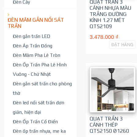
QUẠT TRẦN 3
Đèn Cây
CÁNH NHỰA MÀU
TRẮNG ĐƯỜNG
ĐÈN MÂM GẮN NỔI SÁT
KÍNH 1.27 MÉT
TRẦN
QT52109
Đèn gắn trần LED
3.478.000 ₫
ĐẶT HÀNG
Đèn Áp Trần Đồng
Đèn Mâm Pha Lê Tròn
Đèn Ốp Trần Pha Lê Hình
Vuông - Chữ Nhật
Đèn gắn sát trần cho phòng
thờ
Đèn led nổi sát trần đơn
giản, hiện đại
QUẠT TRẦN 3
Đèn Ốp Trần Cổ Điển
CÁNH THÉP
QT52150 Ø1260
Đèn ốp trần nhựa, me ka