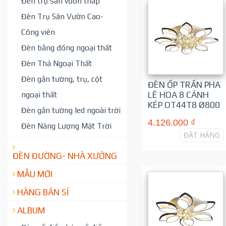
Đèn trụ sân vườn thấp
Đèn Trụ Sân Vườn Cao-
Công viên
Đèn bằng đồng ngoại thất
Đèn Thả Ngoại Thất
Đèn gắn tường, trụ, cột
ĐÈN ỐP TRẦN PHA
LÊ HOA 8 CÁNH
ngoại thất
KÉP OT44T8 Ø800
Đèn gắn tường led ngoài trời
4.126.000 ₫
Đèn Năng Lượng Mặt Trời
ĐẶT HÀNG
ĐÈN ĐƯỜNG- NHÀ XƯỞNG
MẪU MỚI
HÀNG BÁN SỈ
ALBUM