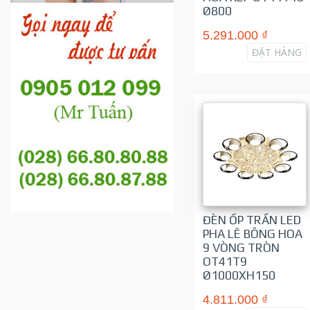
Ø800
5.291.000 ₫
ĐẶT HÀNG
ĐÈN ỐP TRẦN LED
PHA LÊ BÔNG HOA
9 VÒNG TRÒN
OT41T9
Ø1000XH150
4.811.000 ₫