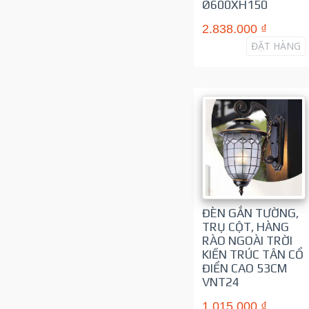
Ø600XH150
2.838.000 ₫
ĐẶT HÀNG
ĐÈN GẮN TƯỜNG,
TRỤ CỘT, HÀNG
RÀO NGOÀI TRỜI
KIẾN TRÚC TÂN CỔ
ĐIỂN CAO 53CM
VNT24
1.015.000 ₫