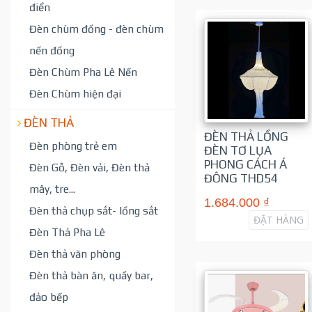
điển
Đèn chùm đồng - đèn chùm
nến đồng
Đèn Chùm Pha Lê Nến
Đèn Chùm hiện đại
ĐÈN THẢ
ĐÈN THẢ LỒNG
Đèn phòng trẻ em
ĐÈN TƠ LỤA
PHONG CÁCH Á
Đèn Gỗ, Đèn vải, Đèn thả
ĐÔNG THD54
mây, tre...
1.684.000 ₫
Đèn thả chụp sắt- lồng sắt
ĐẶT HÀNG
Đèn Thả Pha Lê
Đèn thả văn phòng
Đèn thả bàn ăn, quầy bar,
đảo bếp