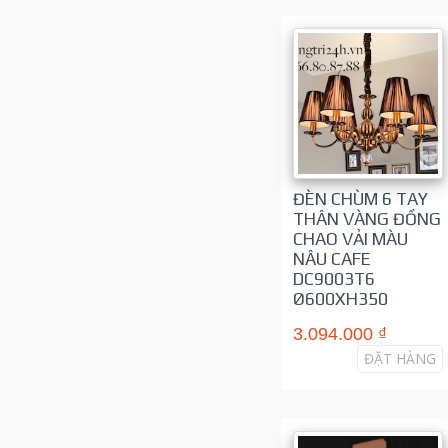
ĐÈN CHÙM 6 TAY
THÂN VÀNG ĐỒNG
CHAO VẢI MÀU
NÂU CAFE
DC9003T6
Ø600XH350
3.094.000 ₫
ĐẶT HÀNG