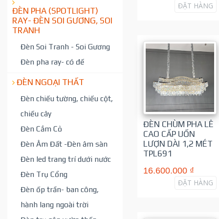
ĐẶT HÀNG
ĐÈN PHA (SPOTLIGHT)
RAY- ĐÈN SOI GƯƠNG, SOI
TRANH
Đèn Soi Tranh - Soi Gương
Đèn pha ray- có đế
ĐÈN NGOẠI THẤT
Đèn chiếu tường, chiếu cột,
chiếu cây
ĐÈN CHÙM PHA LÊ
Đèn Cắm Cỏ
CAO CẤP UỐN
LƯỢN DÀI 1,2 MÉT
Đèn Âm Đất -Đèn âm sàn
TPL691
Đèn led trang trí dưới nước
16.600.000 ₫
Đèn Trụ Cổng
ĐẶT HÀNG
Đèn ốp trần- ban công,
hành lang ngoài trời