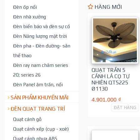
HÀNG MỚI
Đèn ốp nổi
Đèn nhà xưởng
Đèn biển báo và đèn sự cố
Đèn Năng lượng mặt trời
Đèn pha - Đèn đường- sân
thể thao
Đèn ray nam châm series
QUẠT TRẦN 5
20; series 26
CÁNH LÁ CỌ TỰ
NHIÊN QT5225
Đèn Panel âm trần, nổi
Ø1130
SẢN PHẨM KHUYẾN MÃI
4.901.000 ₫
ĐẶT HÀNG
ĐÈN QUẠT TRANG TRÍ
Quạt cánh gỗ
Quạt cánh xếp (cụp - xoè)
Quạt cánh nhựa ABS