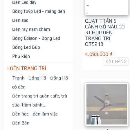
Đèn Led dây
Bóng tuýp Led - máng đèn
Đèn sạc
QUẠT TRẦN 5
CÁNH GỖ NÂU CÓ
Đèn ray nam châm
3 CHỤP ĐÈN
Bóng Edison - Bóng Led
TRANG TRÍ
QT5218
Bóng Led Búp
4.093.000 ₫
Phụ kiện
ĐẶT HÀNG
ĐÈN TRANG TRÍ
Tranh - Đồng Hồ - Đồng Hồ
có đèn
Đèn trang trí quán cafe, trà
sữa, tiệm bánh...
Đèn học - đèn làm việc
Đèn Bàn