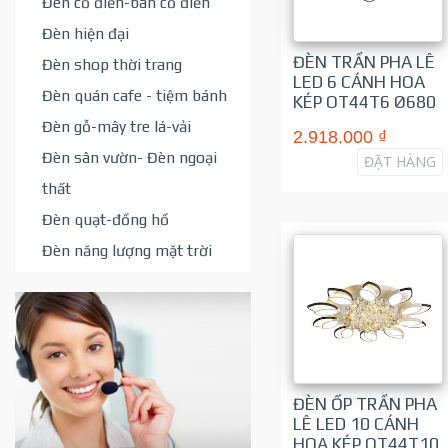
Đèn cổ điển-bán cổ điển
Đèn hiện đại
ĐÈN TRẦN PHA LÊ
Đèn shop thời trang
LED 6 CÁNH HOA
Đèn quán cafe - tiệm bánh
KÉP OT44T6 Ø680
Đèn gỗ-mây tre lá-vải
2.918.000 ₫
Đèn sân vườn- Đèn ngoại
ĐẶT HÀNG
thất
Đèn quạt-đồng hồ
Đèn năng lượng mặt trời
ĐÈN ỐP TRẦN PHA
LÊ LED 10 CÁNH
HOA KÉP OT44T10