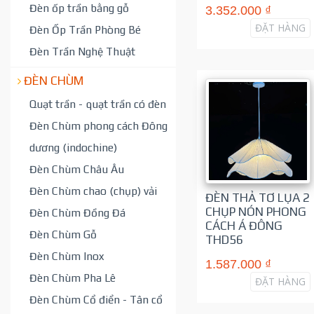
Đèn ốp trần bằng gỗ
3.352.000 ₫
ĐẶT HÀNG
Đèn Ốp Trần Phòng Bé
Đèn Trần Nghệ Thuật
ĐÈN CHÙM
Quạt trần - quạt trần có đèn
Đèn Chùm phong cách Đông
dương (indochine)
Đèn Chùm Châu Âu
Đèn Chùm chao (chụp) vải
ĐÈN THẢ TƠ LỤA 2
CHỤP NÓN PHONG
Đèn Chùm Đồng Đá
CÁCH Á ĐÔNG
Đèn Chùm Gỗ
THD56
Đèn Chùm Inox
1.587.000 ₫
Đèn Chùm Pha Lê
ĐẶT HÀNG
Đèn Chùm Cổ điển - Tân cổ