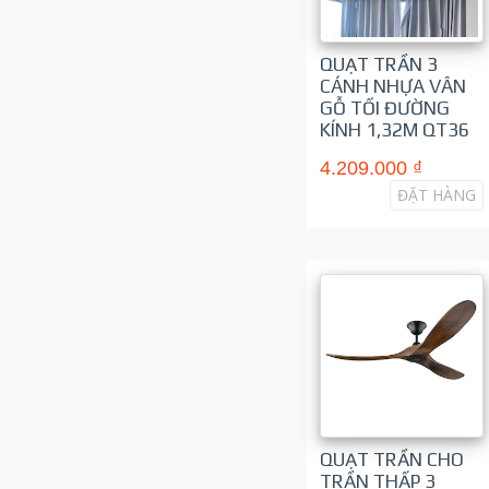
QUẠT TRẦN 3
CÁNH NHỰA VÂN
GỖ TỐI ĐƯỜNG
KÍNH 1,32M QT36
4.209.000 ₫
ĐẶT HÀNG
QUẠT TRẦN CHO
TRẦN THẤP 3