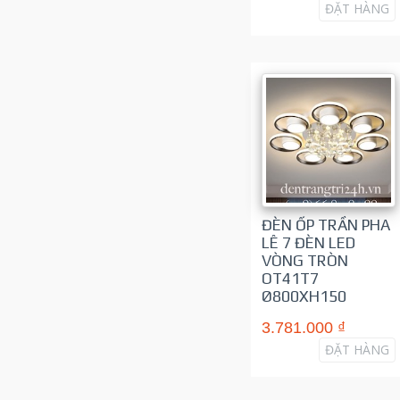
ĐẶT HÀNG
ĐÈN ỐP TRẦN PHA
LÊ 7 ĐÈN LED
VÒNG TRÒN
OT41T7
Ø800XH150
3.781.000 ₫
ĐẶT HÀNG