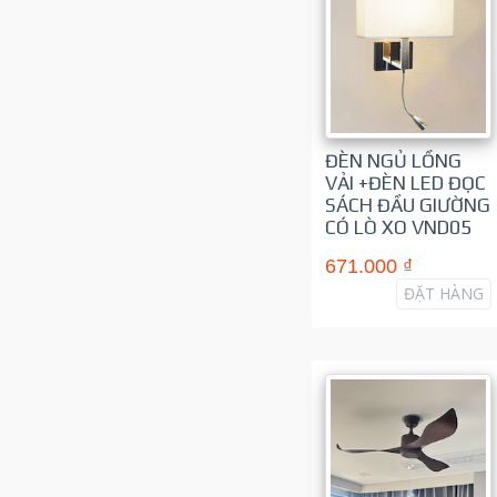
ĐÈN NGỦ LỒNG
VẢI +ĐÈN LED ĐỌC
SÁCH ĐẦU GIƯỜNG
CÓ LÒ XO VND05
671.000 ₫
ĐẶT HÀNG