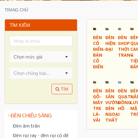
TRANG CHỦ
TÌM KIẾM
ĐÈN
ĐÈN
ĐÈN
ĐÈ
CỔ
HIỆN
SHOP
QU
ĐIỂN-
ĐẠI
THỜI
CA
BÁN
TRANG
-
CỔ
TI
ĐIỂN
BÁ
Chọn chủng loại...
TÌM
ĐÈN
ĐÈN
ĐÈN
ĐÈ
GỖ-
SÂN
QUẠT-
NĂ
MÂY
VƯỜN-
ĐỒNG
LƯ
TRE
ĐÈN
HỒ
MẶ
LÁ-
NGOẠI
TR
ĐÈN CHIẾU SÁNG
VẢI
THẤT
Đèn âm trần
Đèn rọi ray - đèn rọi có đế