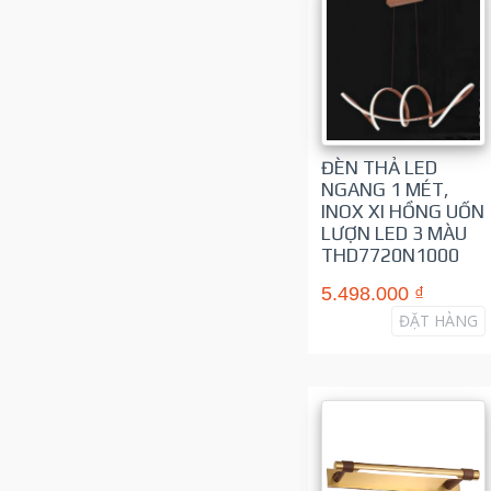
ĐÈN THẢ LED
NGANG 1 MÉT,
INOX XI HỒNG UỐN
LƯỢN LED 3 MÀU
THD7720N1000
5.498.000 ₫
ĐẶT HÀNG