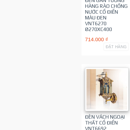
ĐÈN GẮN TƯỜNG
HÀNG RÀO CHỐNG
NƯỚC CỔ ĐIỂN
MÀU ĐEN
VNT6270
Ø270XC400
714.000 ₫
ĐẶT HÀNG
ĐÈN VÁCH NGOẠI
THẤT CỔ ĐIỂN
VNT6692