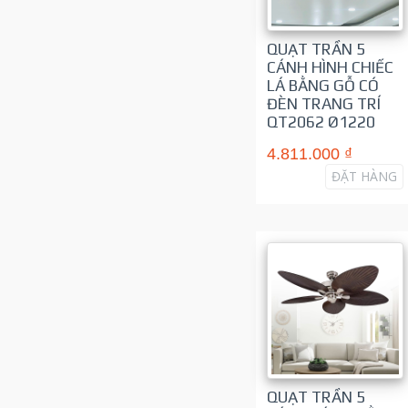
QUẠT TRẦN 5
CÁNH HÌNH CHIẾC
LÁ BẰNG GỖ CÓ
ĐÈN TRANG TRÍ
QT2062 Ø1220
4.811.000 ₫
ĐẶT HÀNG
QUẠT TRẦN 5