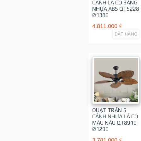
CÁNH LÁ CỌ BẰNG
NHỰA ABS QT5228
Ø1380
4.811.000 ₫
ĐẶT HÀNG
QUẠT TRẦN 5
CÁNH NHỰA LÁ CỌ
MÀU NÂU QT8910
Ø1290
3.781.000 ₫