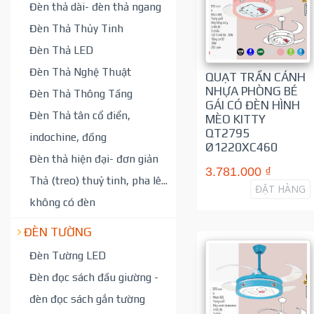
Đèn thả dài- đèn thả ngang
Đèn Thả Thủy Tinh
Đèn Thả LED
Đèn Thả Nghệ Thuật
QUẠT TRẦN CÁNH
NHỰA PHÒNG BÉ
Đèn Thả Thông Tầng
GÁI CÓ ĐÈN HÌNH
Đèn Thả tân cổ điển,
MÈO KITTY
QT2795
indochine, đồng
Ø1220XC460
Đèn thả hiện đại- đơn giản
3.781.000 ₫
Thả (treo) thuỷ tinh, pha lê...
ĐẶT HÀNG
không có đèn
ĐÈN TƯỜNG
Đèn Tường LED
Đèn đọc sách đầu giường -
đèn đọc sách gắn tường