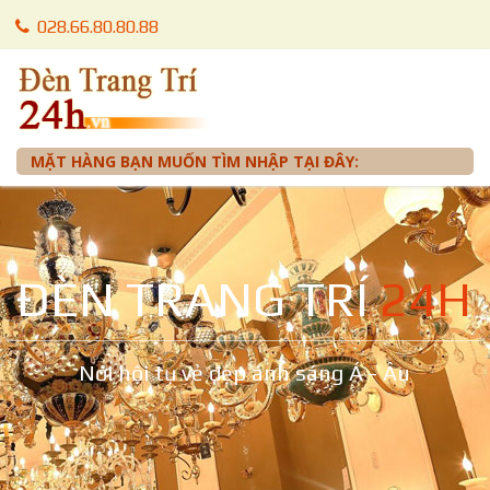
028.66.80.80.88
028.66.80.87.88
0905 012 099 - Mr. Tuấn
MẶT HÀNG BẠN MUỐN TÌM NHẬP TẠI ĐÂY:
ĐÈN TRANG TRÍ
24H
Nơi hội tụ vẻ đẹp ánh sáng Á - Âu