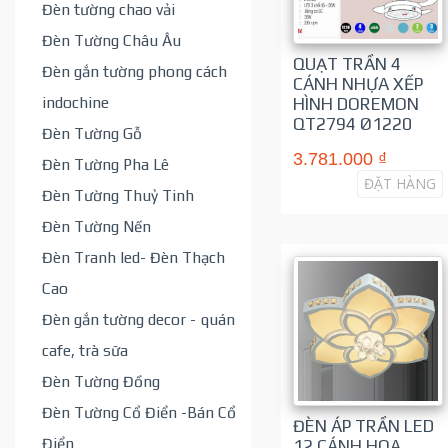
Đèn tường chao vải
Đèn Tường Châu Âu
QUẠT TRẦN 4
Đèn gắn tường phong cách
CÁNH NHỰA XẾP
indochine
HÌNH DOREMON
QT2794 Ø1220
Đèn Tường Gỗ
3.781.000 ₫
Đèn Tường Pha Lê
ĐẶT HÀNG
Đèn Tường Thuỷ Tinh
Đèn Tường Nến
Đèn Tranh led- Đèn Thạch
Cao
Đèn gắn tường decor - quán
cafe, trà sữa
Đèn Tường Đồng
Đèn Tường Cổ Điển -Bán Cổ
ĐÈN ÁP TRẦN LED
Điển
12 CÁNH HOA