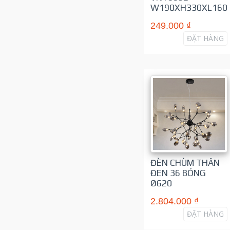
W190XH330XL160
249.000 ₫
ĐẶT HÀNG
ĐÈN CHÙM THÂN
ĐEN 36 BÓNG
Ø620
2.804.000 ₫
ĐẶT HÀNG