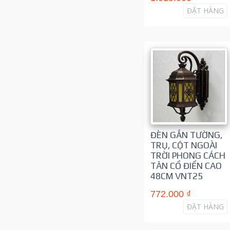
ĐẶT HÀNG
ĐÈN GẮN TƯỜNG,
TRỤ, CỘT NGOÀI
TRỜI PHONG CÁCH
TÂN CỔ ĐIỂN CAO
48CM VNT25
772.000 ₫
ĐẶT HÀNG