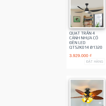
QUẠT TRẦN 4
CÁNH NHỰA CÓ
ĐÈN LED
QT52K014 Ø1320
3.929.000 ₫
ĐẶT HÀNG