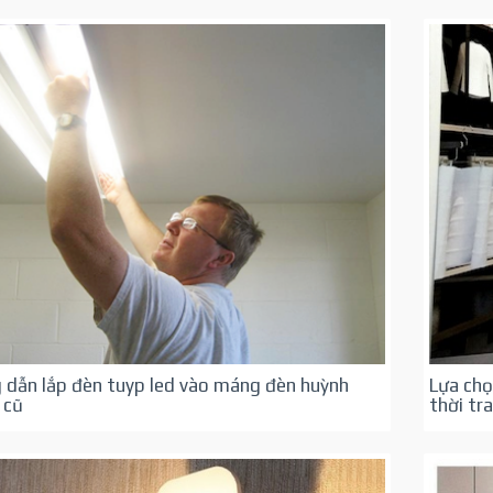
 dẫn lắp đèn tuyp led vào máng đèn huỳnh
Lựa chọ
 cũ
thời tr