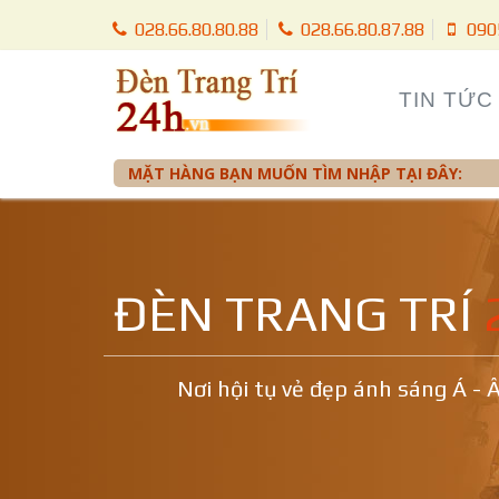
028.66.80.80.88
028.66.80.87.88
090
TIN TỨC
MẶT HÀNG BẠN MUỐN TÌM NHẬP TẠI ĐÂY:
ĐÈN TRANG TRÍ
Nơi hội tụ vẻ đẹp ánh sáng Á - 