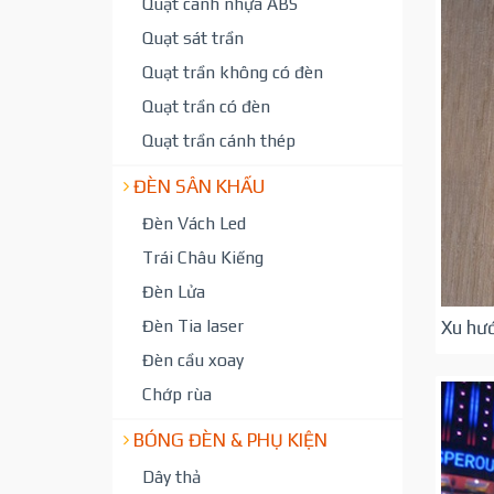
Quạt cánh nhựa ABS
Quạt sát trần
Quạt trần không có đèn
Quạt trần có đèn
Quạt trần cánh thép
ĐÈN SÂN KHẤU
Đèn Vách Led
Trái Châu Kiếng
Đèn Lửa
Đèn Tia laser
Xu hư
Đèn cầu xoay
Chớp rùa
BÓNG ĐÈN & PHỤ KIỆN
Dây thả