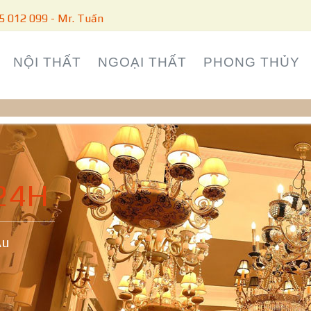
5 012 099 - Mr. Tuấn
NỘI THẤT
NGOẠI THẤT
PHONG THỦY
24H
Âu