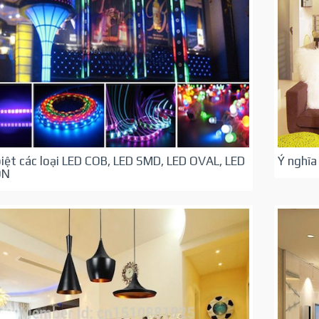
iệt các loại LED COB, LED SMD, LED OVAL, LED
Ý nghĩa
ON