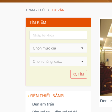
TRANG CHỦ
TƯ VẤN
TÌM KIẾM
Chọn chủng loại...
TÌM
ĐÈN CHIẾU SÁNG
Đèn le
Đèn âm trần
Đèn rọi ray - đèn rọi có đế