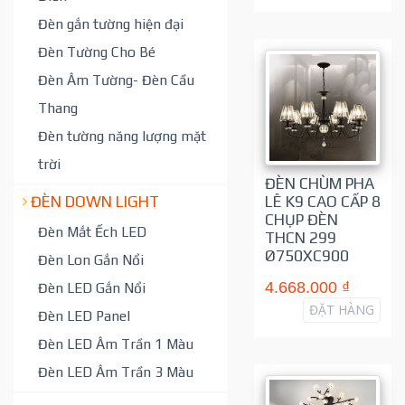
Đèn gắn tường hiện đại
Đèn Tường Cho Bé
Đèn Âm Tường- Đèn Cầu
Thang
Đèn tường năng lượng mặt
trời
ĐÈN CHÙM PHA
ĐÈN DOWN LIGHT
LÊ K9 CAO CẤP 8
CHỤP ĐÈN
Đèn Mắt Ếch LED
THCN 299
Ø750XC900
Đèn Lon Gắn Nổi
4.668.000 ₫
Đèn LED Gắn Nổi
ĐẶT HÀNG
Đèn LED Panel
Đèn LED Âm Trần 1 Màu
Đèn LED Âm Trần 3 Màu