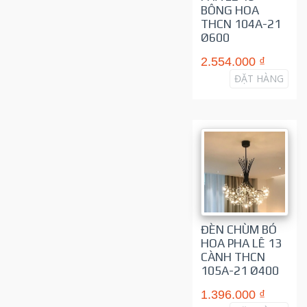
BÔNG HOA
THCN 104A-21
Ø600
2.554.000 ₫
ĐẶT HÀNG
ĐÈN CHÙM BÓ
HOA PHA LÊ 13
CÀNH THCN
105A-21 Ø400
1.396.000 ₫