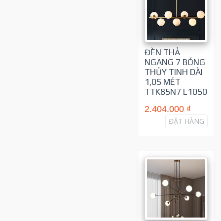
ĐÈN THẢ
NGANG 7 BÓNG
THỦY TINH DÀI
1,05 MÉT
TTK85N7 L1050
2.404.000 ₫
ĐẶT HÀNG