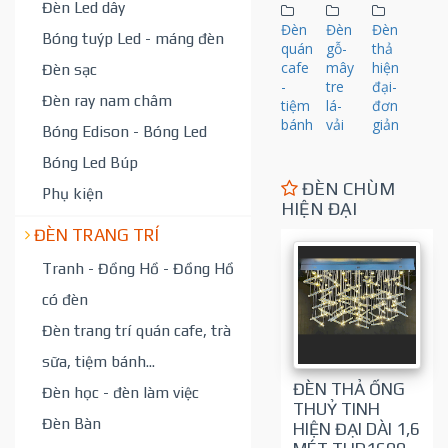
Đèn Led dây
Đèn
Đèn
Đèn
Bóng tuýp Led - máng đèn
quán
gỗ-
thả
cafe
mây
hiện
Đèn sạc
-
tre
đại-
Đèn ray nam châm
tiệm
lá-
đơn
bánh
vải
giản
Bóng Edison - Bóng Led
Bóng Led Búp
ĐÈN CHÙM
Phụ kiện
HIỆN ĐẠI
ĐÈN TRANG TRÍ
Tranh - Đồng Hồ - Đồng Hồ
có đèn
Đèn trang trí quán cafe, trà
sữa, tiệm bánh...
ĐÈN THẢ ỐNG
Đèn học - đèn làm việc
THUỶ TINH
Đèn Bàn
HIỆN ĐẠI DÀI 1,6