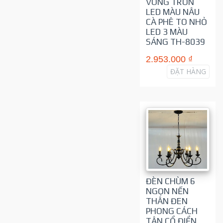
VÒNG TRÒN
LED MÀU NÂU
CÀ PHÊ TO NHỎ
LED 3 MÀU
SÁNG TH-8039
2.953.000 ₫
ĐẶT HÀNG
ĐÈN CHÙM 6
NGỌN NẾN
THÂN ĐEN
PHONG CÁCH
TÂN CỔ ĐIỂN,