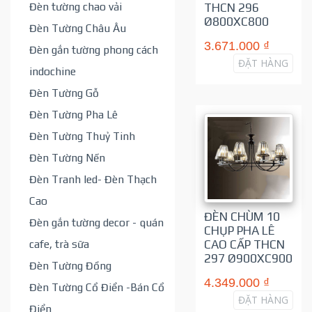
Đèn tường chao vải
THCN 296
Ø800XC800
Đèn Tường Châu Âu
3.671.000 ₫
Đèn gắn tường phong cách
ĐẶT HÀNG
indochine
Đèn Tường Gỗ
Đèn Tường Pha Lê
Đèn Tường Thuỷ Tinh
Đèn Tường Nến
Đèn Tranh led- Đèn Thạch
Cao
ĐÈN CHÙM 10
Đèn gắn tường decor - quán
CHỤP PHA LÊ
cafe, trà sữa
CAO CẤP THCN
297 Ø900XC900
Đèn Tường Đồng
4.349.000 ₫
Đèn Tường Cổ Điển -Bán Cổ
ĐẶT HÀNG
Điển