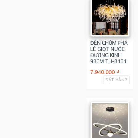
ĐÈN CHÙM PHA
LÊ GIỌT NƯỚC
ĐƯỜNG KÍNH
98CM TH-8101
7.940.000 ₫
ĐẶT HÀNG