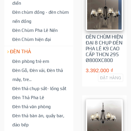
điển
Đèn chùm đồng - đèn chùm
nến đồng
Đèn Chùm Pha Lê Nến
ĐÈN CHÙM HIỆN
Đèn Chùm hiện đại
ĐẠI 8 CHỤP ĐÈN
PHA LÊ K9 CAO
ĐÈN THẢ
CẤP THCN 295
Ø800XC800
Đèn phòng trẻ em
3.392.000 ₫
Đèn Gỗ, Đèn vải, Đèn thả
ĐẶT HÀNG
mây, tre...
Đèn thả chụp sắt- lồng sắt
Đèn Thả Pha Lê
Đèn thả văn phòng
Đèn thả bàn ăn, quầy bar,
đảo bếp