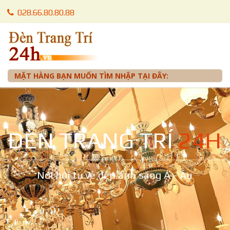
028.66.80.80.88
028.66.80.87.88
0905 012 099 - Mr. Tuấn
MẶT HÀNG BẠN MUỐN TÌM NHẬP TẠI ĐÂY:
ĐÈN TRANG TRÍ
24H
Nơi hội tụ vẻ đẹp ánh sáng Á - Âu