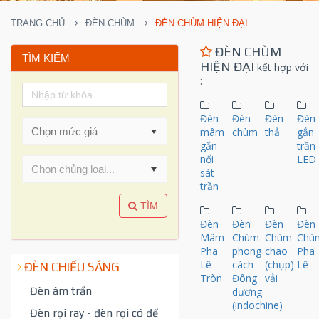
TRANG CHỦ
ĐÈN CHÙM
ĐÈN CHÙM HIỆN ĐẠI
ĐÈN CHÙM
TÌM KIẾM
HIỆN ĐẠI
kết hợp với
:
Đèn
Đèn
Đèn
Đèn
mâm
chùm
thả
gắn
gắn
trần
nổi
LED
Chọn chủng loại...
sát
trần
TÌM
Đèn
Đèn
Đèn
Đèn
Mâm
Chùm
Chùm
Chù
Pha
phong
chao
Pha
Lê
cách
(chụp)
Lê
ĐÈN CHIẾU SÁNG
Tròn
Đông
vải
Đèn âm trần
dương
(indochine)
Đèn rọi ray - đèn rọi có đế