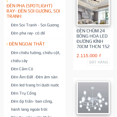
ĐÈN PHA (SPOTLIGHT)
RAY- ĐÈN SOI GƯƠNG, SOI
TRANH
Đèn Soi Tranh - Soi Gương
ĐÈN CHÙM 24
Đèn pha ray- có đế
BÔNG HOA LED
ĐƯỜNG KÍNH
ĐÈN NGOẠI THẤT
70CM THCN 152
Đèn chiếu tường, chiếu cột,
2.115.000 ₫
chiếu cây
ĐẶT HÀNG
Đèn Cắm Cỏ
Đèn Âm Đất -Đèn âm sàn
Đèn led trang trí dưới nước
Đèn Trụ Cổng
Đèn ốp trần- ban công,
hành lang ngoài trời