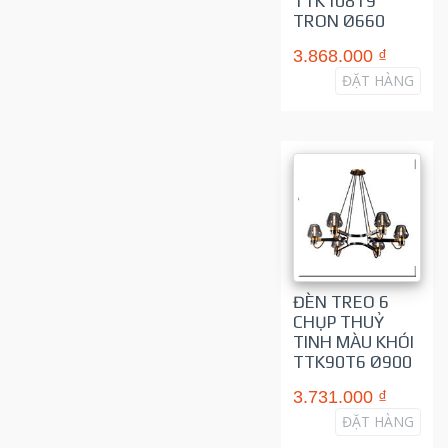
TTK108T9
TRON Ø660
3.868.000 ₫
ĐẶT HÀNG
ĐÈN TREO 6
CHỤP THUỶ
TINH MÀU KHÓI
TTK90T6 Ø900
3.731.000 ₫
ĐẶT HÀNG