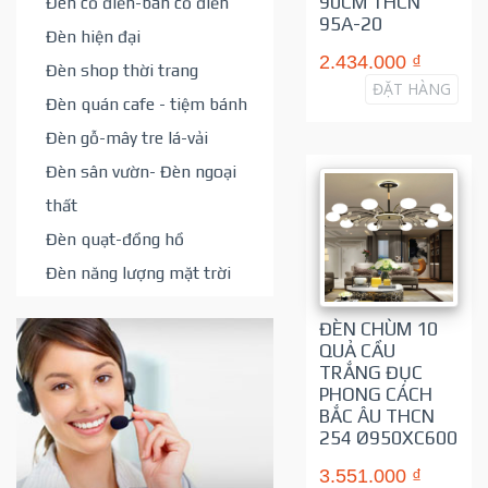
90CM THCN
Đèn cổ điển-bán cổ điển
95A-20
Đèn hiện đại
2.434.000 ₫
Đèn shop thời trang
ĐẶT HÀNG
Đèn quán cafe - tiệm bánh
Đèn gỗ-mây tre lá-vải
Đèn sân vườn- Đèn ngoại
thất
Đèn quạt-đồng hồ
Đèn năng lượng mặt trời
ĐÈN CHÙM 10
QUẢ CẦU
TRẮNG ĐỤC
PHONG CÁCH
BẮC ÂU THCN
254 Ø950XC600
3.551.000 ₫