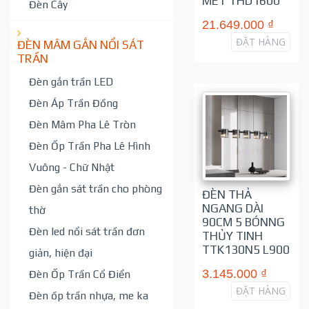
MÉT THD1600
Đèn Cây
21.649.000 ₫
ĐẶT HÀNG
ĐÈN MÂM GẮN NỔI SÁT
TRẦN
Đèn gắn trần LED
Đèn Áp Trần Đồng
Đèn Mâm Pha Lê Tròn
Đèn Ốp Trần Pha Lê Hình
Vuông - Chữ Nhật
Đèn gắn sát trần cho phòng
ĐÈN THẢ
NGANG DÀI
thờ
90CM 5 BÓNNG
Đèn led nổi sát trần đơn
THỦY TINH
TTK130N5 L900
giản, hiện đại
3.145.000 ₫
Đèn Ốp Trần Cổ Điển
ĐẶT HÀNG
Đèn ốp trần nhựa, me ka