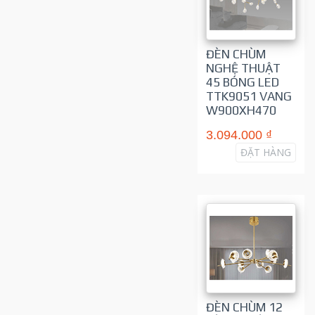
ĐÈN CHÙM
NGHỆ THUẬT
45 BÓNG LED
TTK9051 VANG
W900XH470
3.094.000 ₫
ĐẶT HÀNG
ĐÈN CHÙM 12