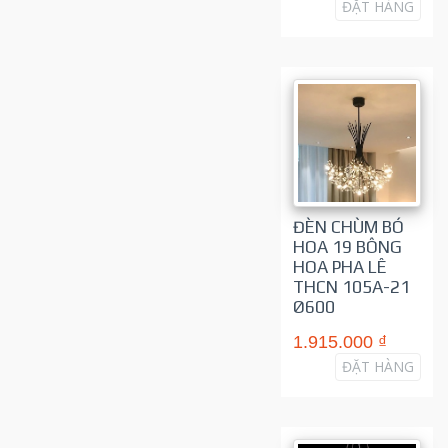
ĐẶT HÀNG
ĐÈN CHÙM BÓ
HOA 19 BÔNG
HOA PHA LÊ
THCN 105A-21
Ø600
1.915.000 ₫
ĐẶT HÀNG