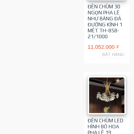
ĐÈN CHÙM 30
NGỌN PHA LÊ
NHƯ BĂNG ĐÁ
ĐƯỜNG KÍNH 1
MÉT TH-858-
21/1000
11.052.000 ₫
ĐẶT HÀNG
ĐÈN CHÙM LED
HÌNH BÓ HOA
PHA LÊ 19