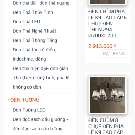
Đèn thả dài- đèn thả ngang
ĐÈN CHÙM PHA
Đèn Thả Thủy Tinh
LÊ K9 CAO CẤP 6
Đèn Thả LED
CHỤP ĐÈN
THCN 294
Đèn Thả Nghệ Thuật
Ø700XC700
Đèn Thả Thông Tầng
2.913.000 ₫
Đèn Thả tân cổ điển,
ĐẶT HÀNG
indochine, đồng
Đèn thả hiện đại- đơn giản
Thả (treo) thuỷ tinh, pha lê...
không có đèn
ĐÈN TƯỜNG
Đèn Tường LED
Đèn đọc sách đầu giường -
ĐÈN CHÙM 8
CHỤP ĐÈN PHA
đèn đọc sách gắn tường
LÊ K9 CAO CẤP