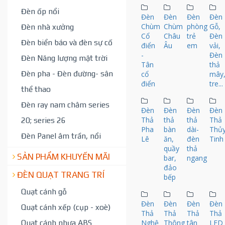
Đèn ốp nổi
Đèn
Đèn
Đèn
Đèn
Chùm
Chùm
phòng
Gỗ,
Đèn nhà xưởng
Cổ
Châu
trẻ
Đèn
Đèn biển báo và đèn sự cố
điển
Âu
em
vải,
-
Đèn
Đèn Năng lượng mặt trời
Tân
thả
Đèn pha - Đèn đường- sân
cổ
mây
điển
tre...
thể thao
Đèn ray nam châm series
Đèn
Đèn
Đèn
Đèn
Thả
thả
thả
Thả
20; series 26
Pha
bàn
dài-
Thủ
Đèn Panel âm trần, nổi
Lê
ăn,
đèn
Tinh
quầy
thả
SẢN PHẨM KHUYẾN MÃI
bar,
ngang
đảo
ĐÈN QUẠT TRANG TRÍ
bếp
Quạt cánh gỗ
Đèn
Đèn
Đèn
Đèn
Quạt cánh xếp (cụp - xoè)
Thả
Thả
Thả
Thả
Quạt cánh nhựa ABS
Nghệ
Thông
tân
LED