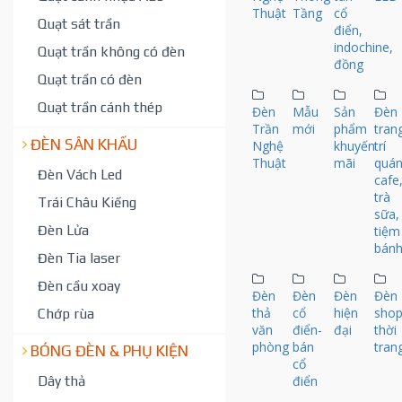
Thuật
Tầng
cổ
Quạt sát trần
điển,
indochine,
Quạt trần không có đèn
đồng
Quạt trần có đèn
Quạt trần cánh thép
Đèn
Mẫu
Sản
Đèn
Trần
mới
phẩm
tran
ĐÈN SÂN KHẤU
Nghệ
khuyến
trí
Thuật
mãi
quá
Đèn Vách Led
cafe
trà
Trái Châu Kiếng
sữa,
Đèn Lửa
tiệm
bánh.
Đèn Tia laser
Đèn cầu xoay
Đèn
Đèn
Đèn
Đèn
thả
cổ
hiện
sho
Chớp rùa
văn
điển-
đại
thời
phòng
bán
tran
BÓNG ĐÈN & PHỤ KIỆN
cổ
Dây thả
điển