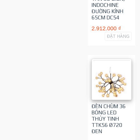
INDOCHINE
ĐƯỜNG KÍNH
65CM DC54
2.912.000 ₫
ĐẶT HÀNG
ĐÈN CHÙM 36
BÓNG LED
THỦY TINH
TTK56 Ø720
ĐEN