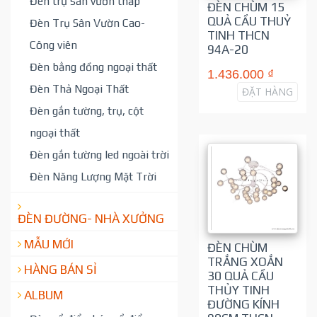
Đèn trụ sân vườn thấp
ĐÈN CHÙM 15
QUẢ CẦU THUỶ
Đèn Trụ Sân Vườn Cao-
TINH THCN
Công viên
94A-20
Đèn bằng đồng ngoại thất
1.436.000 ₫
Đèn Thả Ngoại Thất
ĐẶT HÀNG
Đèn gắn tường, trụ, cột
ngoại thất
Đèn gắn tường led ngoài trời
Đèn Năng Lượng Mặt Trời
ĐÈN ĐƯỜNG- NHÀ XƯỞNG
MẪU MỚI
ĐÈN CHÙM
TRẮNG XOẮN
HÀNG BÁN SỈ
30 QUẢ CẦU
THỦY TINH
ALBUM
ĐƯỜNG KÍNH