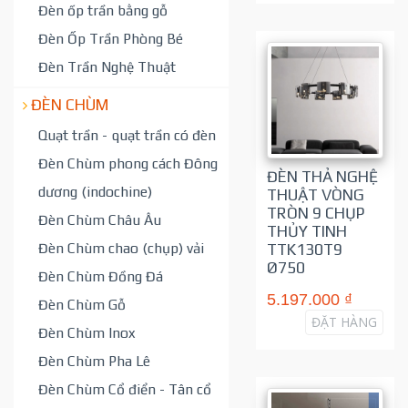
Đèn ốp trần bằng gỗ
Đèn Ốp Trần Phòng Bé
Đèn Trần Nghệ Thuật
ĐÈN CHÙM
Quạt trần - quạt trần có đèn
Đèn Chùm phong cách Đông
ĐÈN THẢ NGHỆ
dương (indochine)
THUẬT VÒNG
TRÒN 9 CHỤP
Đèn Chùm Châu Âu
THỦY TINH
Đèn Chùm chao (chụp) vải
TTK130T9
Ø750
Đèn Chùm Đồng Đá
5.197.000 ₫
Đèn Chùm Gỗ
ĐẶT HÀNG
Đèn Chùm Inox
Đèn Chùm Pha Lê
Đèn Chùm Cổ điển - Tân cổ