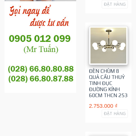
ĐẶT HÀNG
ĐÈN CHÙM 8
QUẢ CẦU THUỶ
TINH ĐỤC
ĐƯỜNG KÍNH
60CM THCN 253
2.753.000 ₫
ĐẶT HÀNG