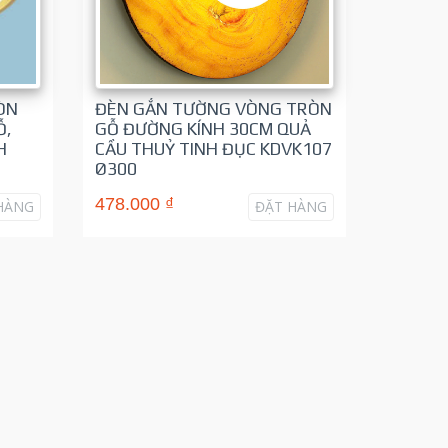
ÒN
ĐÈN GẮN TƯỜNG VÒNG TRÒN
Ỗ,
GỖ ĐƯỜNG KÍNH 30CM QUẢ
H
CẦU THUỶ TINH ĐỤC KDVK107
Ø300
478.000 ₫
HÀNG
ĐẶT HÀNG