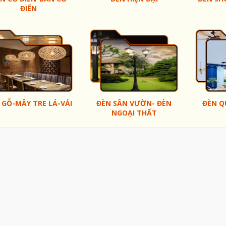
ĐIỂN
 GỖ-MÂY TRE LÁ-VẢI
ĐÈN SÂN VƯỜN- ĐÈN
ĐÈN Q
NGOẠI THẤT