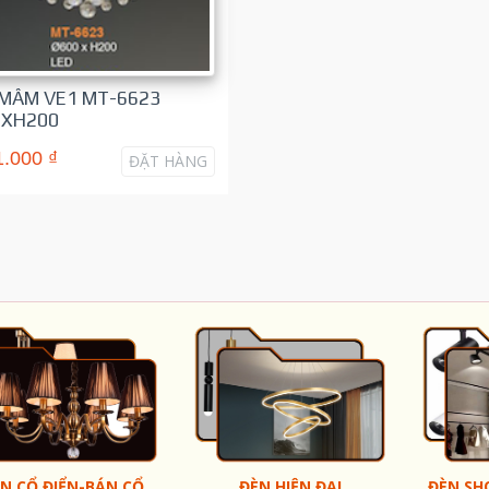
MÂM VE1 MT-6623
0XH200
1.000 ₫
ĐẶT HÀNG
N CỔ ĐIỂN-BÁN CỔ
ĐÈN HIỆN ĐẠI
ĐÈN SH