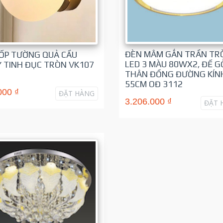
ĐÈN MÂM GẮN TRẦN TR
ỐP TƯỜNG QUẢ CẦU
LED 3 MÀU 80WX2, ĐẾ G
 TINH ĐỤC TRÒN VK107
THÂN ĐỒNG ĐƯỜNG KÍN
0
55CM OĐ 3112
000 ₫
ĐẶT HÀNG
3.206.000 ₫
ĐẶT 