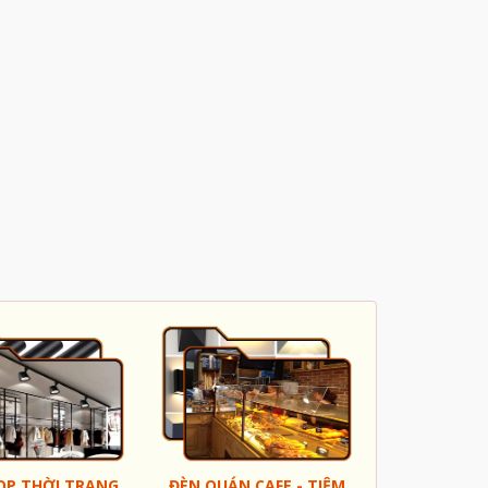
OP THỜI TRANG
ĐÈN QUÁN CAFE - TIỆM