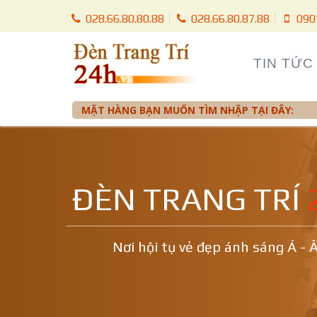
028.66.80.80.88
028.66.80.87.88
090
TIN TỨC
MẶT HÀNG BẠN MUỐN TÌM NHẬP TẠI ĐÂY:
ĐÈN TRANG TRÍ
Nơi hội tụ vẻ đẹp ánh sáng Á - 