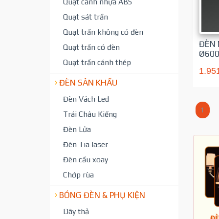
Quạt cánh nhựa ABS
Quạt sát trần
Quạt trần không có đèn
ĐÈN 
Quạt trần có đèn
Ø60
Quạt trần cánh thép
1.95
ĐÈN SÂN KHẤU
Đèn Vách Led
1
Trái Châu Kiếng
Đèn Lửa
Đèn Tia laser
Đèn cầu xoay
Chớp rùa
BÓNG ĐÈN & PHỤ KIỆN
Dây thả
ĐÈ