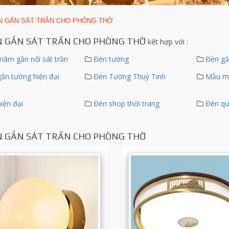
N GẮN SÁT TRẦN CHO PHÒNG THỜ
 GẮN SÁT TRẦN CHO PHÒNG THỜ
kết hợp với
:
âm gắn nổi sát trần
Đèn tường
Đèn gắ
ắn tường hiện đại
Đèn Tường Thuỷ Tinh
Mẫu m
iện đại
Đèn shop thời trang
Đèn qu
 GẮN SÁT TRẦN CHO PHÒNG THỜ