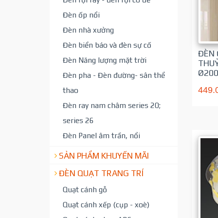
Đèn ốp nổi
Đèn nhà xưởng
Đèn biển báo và đèn sự cố
ĐÈN 
Đèn Năng lượng mặt trời
THUỶ
Ø20
Đèn pha - Đèn đường- sân thể
449.
thao
Đèn ray nam châm series 20;
series 26
Đèn Panel âm trần, nổi
SẢN PHẨM KHUYẾN MÃI
ĐÈN QUẠT TRANG TRÍ
Quạt cánh gỗ
Quạt cánh xếp (cụp - xoè)