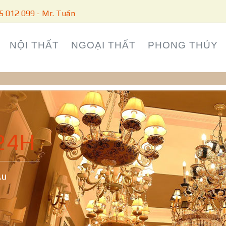
5 012 099 - Mr. Tuấn
NỘI THẤT
NGOẠI THẤT
PHONG THỦY
24H
Âu