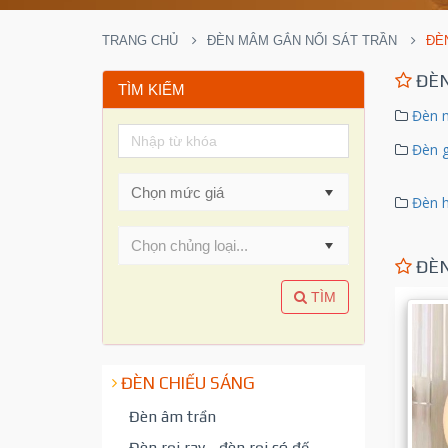
TRANG CHỦ
ĐÈN MÂM GẮN NỔI SÁT TRẦN
ĐÈ
ĐÈN
TÌM KIẾM
Đèn m
Đèn g
Đèn h
Chọn chủng loại...
ĐÈN
TÌM
ĐÈN CHIẾU SÁNG
Đèn âm trần
Đèn rọi ray - đèn rọi có đế