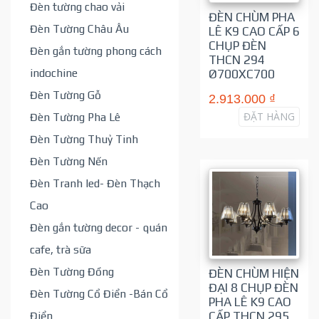
Đèn tường chao vải
ĐÈN CHÙM PHA
Đèn Tường Châu Âu
LÊ K9 CAO CẤP 6
CHỤP ĐÈN
Đèn gắn tường phong cách
THCN 294
indochine
Ø700XC700
Đèn Tường Gỗ
2.913.000 ₫
ĐẶT HÀNG
Đèn Tường Pha Lê
Đèn Tường Thuỷ Tinh
Đèn Tường Nến
Đèn Tranh led- Đèn Thạch
Cao
Đèn gắn tường decor - quán
cafe, trà sữa
Đèn Tường Đồng
ĐÈN CHÙM HIỆN
ĐẠI 8 CHỤP ĐÈN
Đèn Tường Cổ Điển -Bán Cổ
PHA LÊ K9 CAO
Điển
CẤP THCN 295