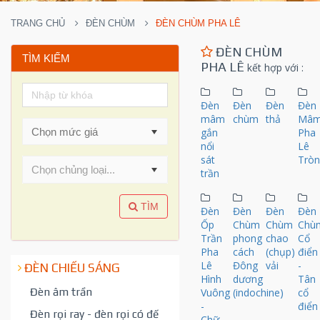
TRANG CHỦ
ĐÈN CHÙM
ĐÈN CHÙM PHA LÊ
ĐÈN CHÙM
TÌM KIẾM
PHA LÊ
kết hợp với
:
Đèn
Đèn
Đèn
Đèn
mâm
chùm
thả
Mâ
gắn
Pha
nổi
Lê
sát
Trò
Chọn chủng loại...
trần
TÌM
Đèn
Đèn
Đèn
Đèn
Ốp
Chùm
Chùm
Chù
Trần
phong
chao
Cổ
Pha
cách
(chụp)
điển
Lê
Đông
vải
-
ĐÈN CHIẾU SÁNG
Hình
dương
Tân
Đèn âm trần
Vuông
(indochine)
cổ
-
điển
Đèn rọi ray - đèn rọi có đế
Chữ