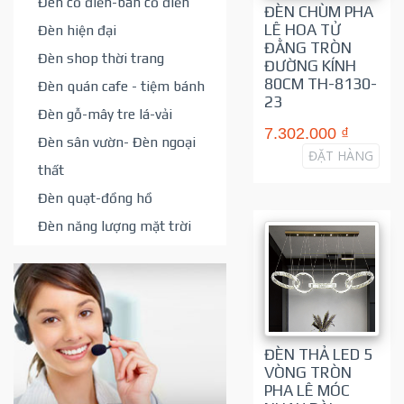
Đèn cổ điển-bán cổ điển
ĐÈN CHÙM PHA
LÊ HOA TỬ
Đèn hiện đại
ĐẰNG TRÒN
Đèn shop thời trang
ĐƯỜNG KÍNH
80CM TH-8130-
Đèn quán cafe - tiệm bánh
23
Đèn gỗ-mây tre lá-vải
7.302.000 ₫
Đèn sân vườn- Đèn ngoại
ĐẶT HÀNG
thất
Đèn quạt-đồng hồ
Đèn năng lượng mặt trời
ĐÈN THẢ LED 5
VÒNG TRÒN
PHA LÊ MÓC