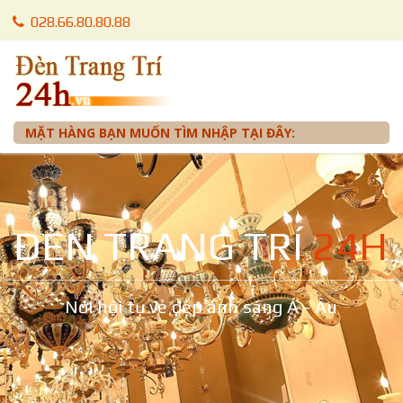
028.66.80.80.88
028.66.80.87.88
0905 012 099 - Mr. Tuấn
MẶT HÀNG BẠN MUỐN TÌM NHẬP TẠI ĐÂY:
ĐÈN TRANG TRÍ
24H
Nơi hội tụ vẻ đẹp ánh sáng Á - Âu