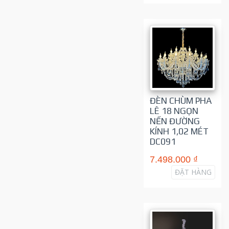
ĐÈN CHÙM PHA
LÊ 18 NGỌN
NẾN ĐƯỜNG
KÍNH 1,02 MÉT
DC091
7.498.000 ₫
ĐẶT HÀNG