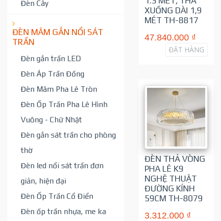
1.3 MÉT, THẢ
Đèn Cây
XUỐNG DÀI 1,9
MÉT TH-8817
ĐÈN MÂM GẮN NỔI SÁT
47.840.000 ₫
TRẦN
ĐẶT HÀNG
Đèn gắn trần LED
Đèn Áp Trần Đồng
Đèn Mâm Pha Lê Tròn
Đèn Ốp Trần Pha Lê Hình
Vuông - Chữ Nhật
Đèn gắn sát trần cho phòng
thờ
ĐÈN THẢ VÒNG
Đèn led nổi sát trần đơn
PHA LÊ K9
NGHỆ THUẬT
giản, hiện đại
ĐƯỜNG KÍNH
Đèn Ốp Trần Cổ Điển
59CM TH-8079
Đèn ốp trần nhựa, me ka
3.312.000 ₫