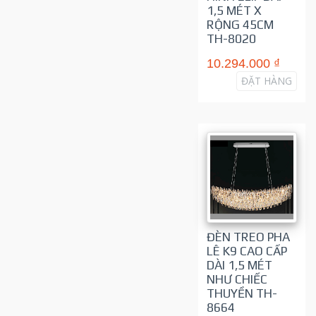
1,5 MÉT X
RỘNG 45CM
TH-8020
10.294.000 ₫
ĐẶT HÀNG
ĐÈN TREO PHA
LÊ K9 CAO CẤP
DÀI 1,5 MÉT
NHƯ CHIẾC
THUYỀN TH-
8664