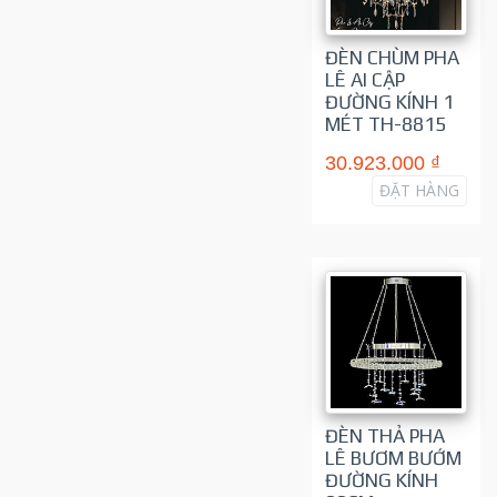
ĐÈN CHÙM PHA
LÊ AI CẬP
ĐƯỜNG KÍNH 1
MÉT TH-8815
30.923.000 ₫
ĐẶT HÀNG
ĐÈN THẢ PHA
LÊ BƯƠM BƯỚM
ĐƯỜNG KÍNH