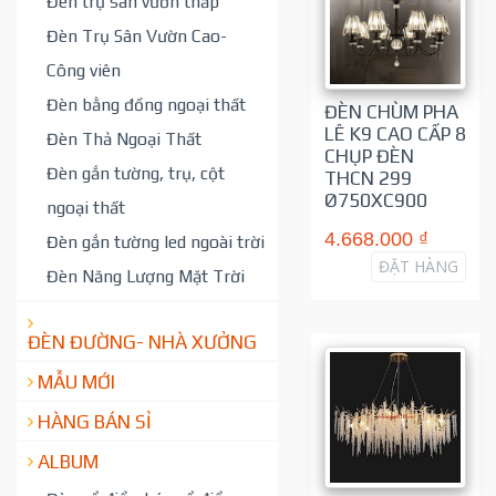
Đèn trụ sân vườn thấp
Đèn Trụ Sân Vườn Cao-
Công viên
Đèn bằng đồng ngoại thất
ĐÈN CHÙM PHA
LÊ K9 CAO CẤP 8
Đèn Thả Ngoại Thất
CHỤP ĐÈN
Đèn gắn tường, trụ, cột
THCN 299
Ø750XC900
ngoại thất
4.668.000 ₫
Đèn gắn tường led ngoài trời
ĐẶT HÀNG
Đèn Năng Lượng Mặt Trời
ĐÈN ĐƯỜNG- NHÀ XƯỞNG
MẪU MỚI
HÀNG BÁN SỈ
ALBUM