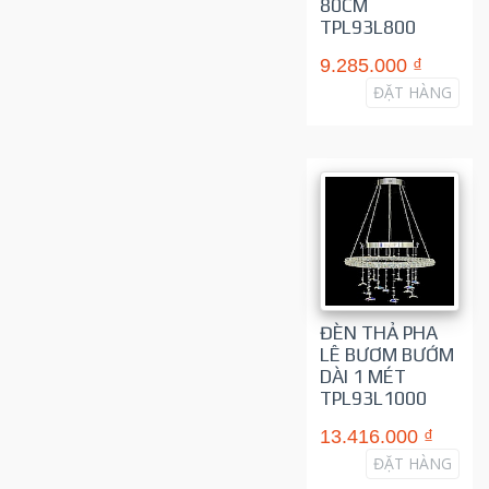
80CM
TPL93L800
9.285.000 ₫
ĐẶT HÀNG
ĐÈN THẢ PHA
LÊ BƯƠM BƯỚM
DÀI 1 MÉT
TPL93L1000
13.416.000 ₫
ĐẶT HÀNG