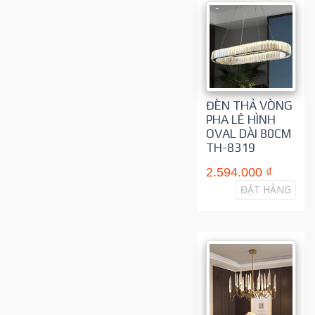
ĐÈN THẢ VÒNG
PHA LÊ HÌNH
OVAL DÀI 80CM
TH-8319
2.594.000 ₫
ĐẶT HÀNG