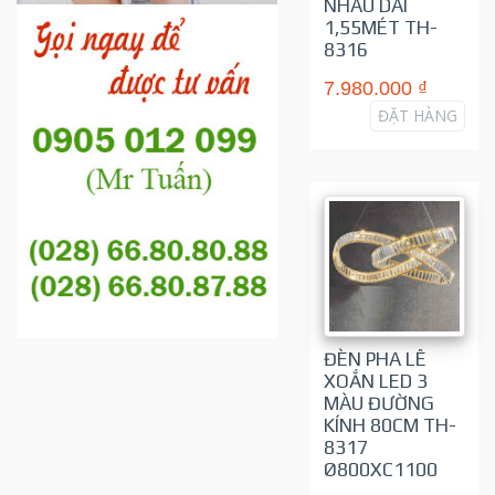
NHAU DÀI
1,55MÉT TH-
8316
7.980.000 ₫
ĐẶT HÀNG
ĐÈN PHA LÊ
XOẮN LED 3
MÀU ĐƯỜNG
KÍNH 80CM TH-
8317
Ø800XC1100