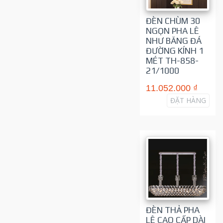
ĐÈN CHÙM 30
NGỌN PHA LÊ
NHƯ BĂNG ĐÁ
ĐƯỜNG KÍNH 1
MÉT TH-858-
21/1000
11.052.000 ₫
ĐẶT HÀNG
ĐÈN THẢ PHA
LÊ CAO CẤP DÀI