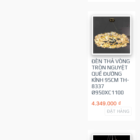
ĐÈN THẢ VÒNG
TRÒN NGUYỆT
QUẾ ĐƯỜNG
KÍNH 95CM TH-
8337
Ø950XC1100
4.349.000 ₫
ĐẶT HÀNG