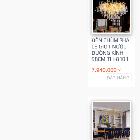
ĐÈN CHÙM PHA
LÊ GIỌT NƯỚC
ĐƯỜNG KÍNH
98CM TH-8101
7.940.000 ₫
ĐẶT HÀNG