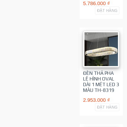
5.786.000 ₫
ĐẶT HÀNG
ĐÈN THẢ PHA
LÊ HÌNH OVAL
DÀI 1 MÉT LED 3
MÀU TH-8319
2.953.000 ₫
ĐẶT HÀNG