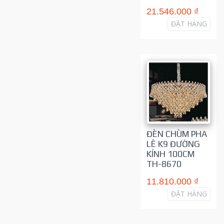
21.546.000 ₫
ĐẶT HÀNG
ĐÈN CHÙM PHA
LÊ K9 ĐƯỜNG
KÍNH 100CM
TH-8670
11.810.000 ₫
ĐẶT HÀNG