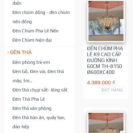
điển
Đèn chùm đồng - đèn chùm
nến đồng
Đèn Chùm Pha Lê Nến
Đèn Chùm hiện đại
ĐÈN CHÙM PHA
ĐÈN THẢ
LÊ K9 CAO CẤP
ĐƯỜNG KÍNH
Đèn phòng trẻ em
60CM TH-8150
Đèn Gỗ, Đèn vải, Đèn thả
Ø600XC400
mây, tre...
4.389.000 ₫
ĐẶT HÀNG
Đèn thả chụp sắt- lồng sắt
Đèn Thả Pha Lê
Đèn thả văn phòng
Đèn thả bàn ăn, quầy bar,
đảo bếp