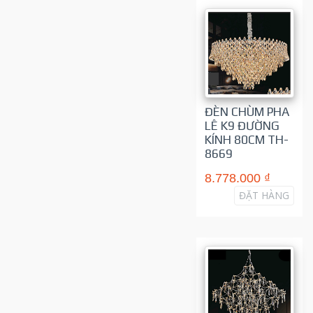
ĐÈN CHÙM PHA
LÊ K9 ĐƯỜNG
KÍNH 80CM TH-
8669
8.778.000 ₫
ĐẶT HÀNG