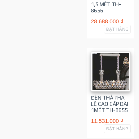
1,5 MÉT TH-
8656
28.688.000 ₫
ĐẶT HÀNG
ĐÈN THẢ PHA
LÊ CAO CẤP DÀI
1MÉT TH-8655
11.531.000 ₫
ĐẶT HÀNG