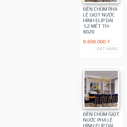
ĐÈN CHÙM PHA
LÊ GIỌT NƯỚC
HÌNH ELIP DÀI
1,2 MÉT TH-
8020
8.658.000 ₫
ĐẶT HÀNG
ĐÈN CHÙM GIỌT
NƯỚC PHA LÊ
HÌNH ELIP DÀI