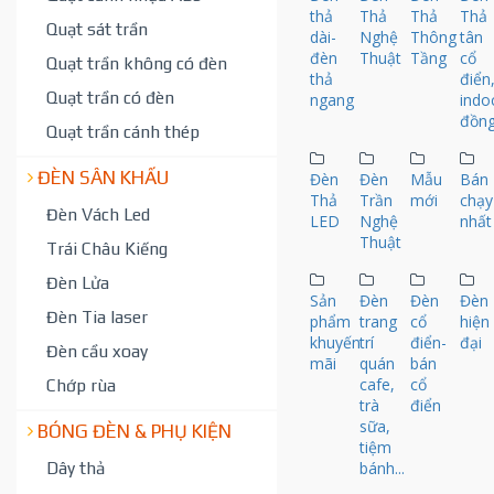
thả
Thả
Thả
Thả
Quạt sát trần
dài-
Nghệ
Thông
tân
đèn
Thuật
Tầng
cổ
Quạt trần không có đèn
thả
điển
Quạt trần có đèn
ngang
indo
đồn
Quạt trần cánh thép
ĐÈN SÂN KHẤU
Đèn
Đèn
Mẫu
Bán
Thả
Trần
mới
chạy
Đèn Vách Led
LED
Nghệ
nhất
Thuật
Trái Châu Kiếng
Đèn Lửa
Sản
Đèn
Đèn
Đèn
Đèn Tia laser
phẩm
trang
cổ
hiện
khuyến
trí
điển-
đại
Đèn cầu xoay
mãi
quán
bán
cafe,
cổ
Chớp rùa
trà
điển
sữa,
BÓNG ĐÈN & PHỤ KIỆN
tiệm
Dây thả
bánh...