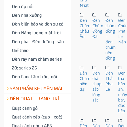
Nhật
Đèn ốp nổi
Đèn nhà xưởng
Đèn
Đèn
Đèn
Đèn
Đèn biển báo và đèn sự cố
Chùm
Chùm
chùm
Chù
Châu
Đồng
đồng
Pha
Đèn Năng lượng mặt trời
Âu
Đá
-
Lê
Đèn pha - Đèn đường- sân
đèn
Nến
chùm
thể thao
nến
đồng
Đèn ray nam châm series
20; series 26
Đèn
Đèn
Đèn
Đèn
Đèn Panel âm trần, nổi
Chùm
thả
Thả
thả
hiện
chụp
Pha
bàn
SẢN PHẨM KHUYẾN MÃI
đại
sắt-
Lê
ăn,
lồng
quầ
ĐÈN QUẠT TRANG TRÍ
sắt
bar,
đảo
Quạt cánh gỗ
bếp
Quạt cánh xếp (cụp - xoè)
Quạt cánh nhựa ABS
Đèn
Đèn
Đèn
Đèn