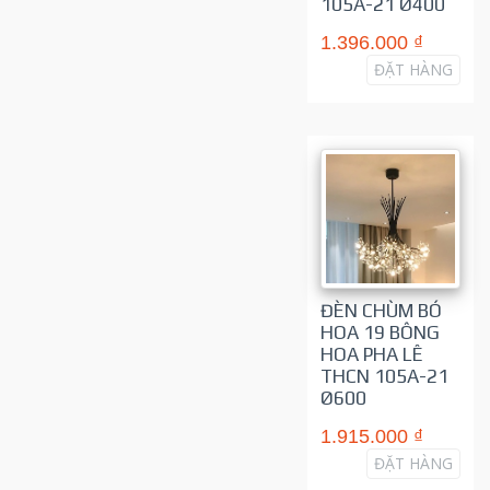
105A-21 Ø400
1.396.000 ₫
ĐẶT HÀNG
ĐÈN CHÙM BÓ
HOA 19 BÔNG
HOA PHA LÊ
THCN 105A-21
Ø600
1.915.000 ₫
ĐẶT HÀNG