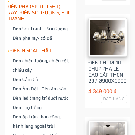
ĐÈN PHA (SPOTLIGHT)
RAY- ĐÈN SOI GƯƠNG, SOI
TRANH
Đèn Soi Tranh - Soi Gương
Đèn pha ray- có đế
ĐÈN NGOẠI THẤT
Đèn chiếu tường, chiếu cột,
ĐÈN CHÙM 10
CHỤP PHA LÊ
chiếu cây
CAO CẤP THCN
Đèn Cắm Cỏ
297 Ø900XC900
Đèn Âm Đất -Đèn âm sàn
4.349.000 ₫
Đèn led trang trí dưới nước
ĐẶT HÀNG
Đèn Trụ Cổng
Đèn ốp trần- ban công,
hành lang ngoài trời