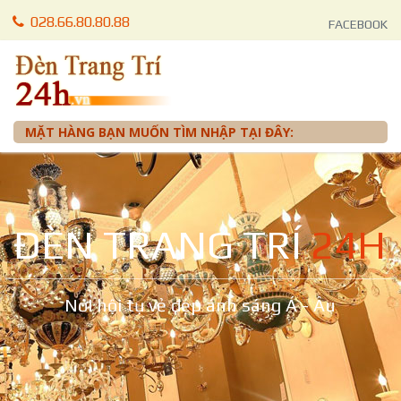
028.66.80.80.88
FACEBOOK
028.66.80.87.88
LIÊN LẠC
0905 012 099 - Mr. Tuấn
MẶT HÀNG BẠN MUỐN TÌM NHẬP TẠI ĐÂY:
ĐÈN TRANG TRÍ
24H
Nơi hội tụ vẻ đẹp ánh sáng Á - Âu