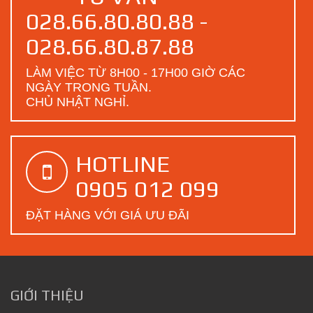
028.66.80.80.88 -
028.66.80.87.88
LÀM VIỆC TỪ 8H00 - 17H00 GIỜ CÁC
NGÀY TRONG TUẦN.
CHỦ NHẬT NGHỈ.
HOTLINE
0905 012 099
ĐẶT HÀNG VỚI GIÁ ƯU ĐÃI
GIỚI THIỆU