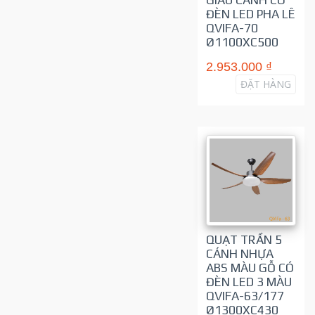
GIẤU CÁNH CÓ
ĐÈN LED PHA LÊ
QVIFA-70
Ø1100XC500
2.953.000 ₫
ĐẶT HÀNG
QUẠT TRẦN 5
CÁNH NHỰA
ABS MÀU GỖ CÓ
ĐÈN LED 3 MÀU
QVIFA-63/177
Ø1300XC430