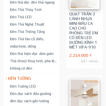
Đèn thả dài- đèn thả ngang
Đèn Thả Thủy Tinh
QUẠT TRẦN 3
Đèn Thả LED
CÁNH NHỰA
MINI MÀU CA
Đèn Thả Nghệ Thuật
CAO CHO
Đèn Thả Thông Tầng
PHÒNG TRẺ EM
CÓ ĐÈN LED
Đèn Thả tân cổ điển,
ĐƯỜNG KÍNH 1
indochine, đồng
MÉT VIFA-910
Đèn thả hiện đại- đơn giản
2.214.000 ₫
Thả (treo) thuỷ tinh, pha lê...
ĐẶT HÀNG
không có đèn
ĐÈN TƯỜNG
Đèn Tường LED
Đèn đọc sách đầu giường -
đèn đọc sách gắn tường