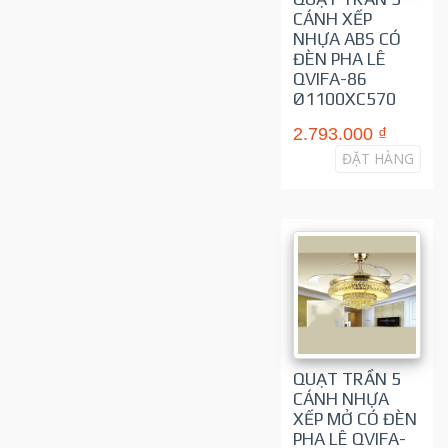
CÁNH XẾP
NHỰA ABS CÓ
ĐÈN PHA LÊ
QVIFA-86
Ø1100XC570
2.793.000 ₫
ĐẶT HÀNG
QUẠT TRẦN 5
CÁNH NHỰA
XẾP MỞ CÓ ĐÈN
PHA LÊ QVIFA-