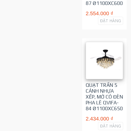
87 Ø1100XC600
2.554.000 ₫
ĐẶT HÀNG
QUẠT TRẦN 5
CÁNH NHỰA
XẾP, MỞ CÓ ĐÈN
PHA LÊ QVIFA-
84 Ø1100XC650
2.434.000 ₫
ĐẶT HÀNG