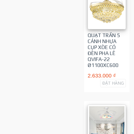
QUẠT TRẦN 5
CÁNH NHỰA
CỤP XÒE CÓ
ĐÈN PHA LÊ
QVIFA-22
Ø1100XC600
2.633.000 ₫
ĐẶT HÀNG