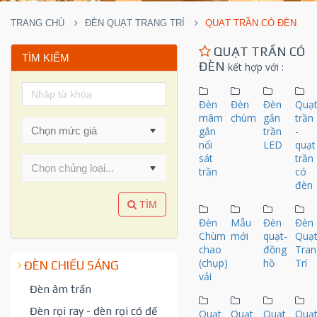
TRANG CHỦ
ĐÈN QUẠT TRANG TRÍ
QUẠT TRẦN CÓ ĐÈN
QUẠT TRẦN CÓ
TÌM KIẾM
ĐÈN
kết hợp với
:
Đèn
Đèn
Đèn
Quạ
mâm
chùm
gắn
trần
gắn
trần
-
nổi
LED
quạt
sát
trần
Chọn chủng loại...
trần
có
đèn
TÌM
Đèn
Mẫu
Đèn
Đèn
Chùm
mới
quạt-
Quạ
chao
đồng
Tran
(chụp)
hồ
Trí
ĐÈN CHIẾU SÁNG
vải
Đèn âm trần
Đèn rọi ray - đèn rọi có đế
Quạt
Quạt
Quạt
Quạ