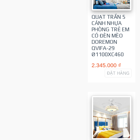
QUẠT TRẦN 5
CÁNH NHỰA
PHÒNG TRẺ EM
CÓ ĐÈN MÈO
DOREMON
QVIFA-29
Ø1100XC460
2.345.000 ₫
ĐẶT HÀNG