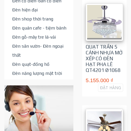
Đèn cổ điển-bán cổ điển
Đèn hiện đại
Đèn shop thời trang
Đèn quán cafe - tiệm bánh
Đèn gỗ-mây tre lá-vải
Đèn sân vườn- Đèn ngoại
QUẠT TRẦN 5
CÁNH NHỰA MỞ
thất
XẾP CÓ ĐÈN
Đèn quạt-đồng hồ
HẠT PHA LÊ
QT4201 Ø1068
Đèn năng lượng mặt trời
5.155.000 ₫
ĐẶT HÀNG