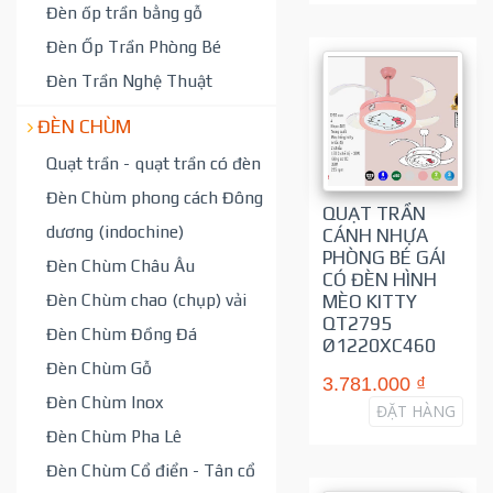
Đèn ốp trần bằng gỗ
Đèn Ốp Trần Phòng Bé
Đèn Trần Nghệ Thuật
ĐÈN CHÙM
Quạt trần - quạt trần có đèn
Đèn Chùm phong cách Đông
QUẠT TRẦN
dương (indochine)
CÁNH NHỰA
PHÒNG BÉ GÁI
Đèn Chùm Châu Âu
CÓ ĐÈN HÌNH
Đèn Chùm chao (chụp) vải
MÈO KITTY
QT2795
Đèn Chùm Đồng Đá
Ø1220XC460
Đèn Chùm Gỗ
3.781.000 ₫
Đèn Chùm Inox
ĐẶT HÀNG
Đèn Chùm Pha Lê
Đèn Chùm Cổ điển - Tân cổ