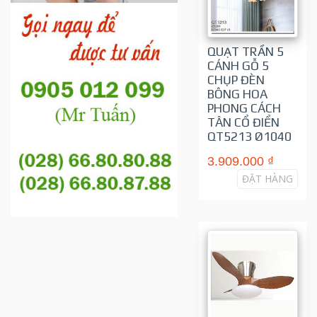
QUẠT TRẦN 5
CÁNH GỖ 5
CHỤP ĐÈN
BÔNG HOA
PHONG CÁCH
TÂN CỔ ĐIỂN
QT5213 Ø1040
3.909.000 ₫
ĐẶT HÀNG