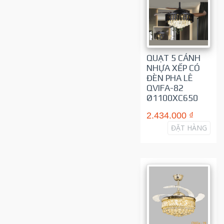
QUẠT 5 CÁNH
NHỰA XẾP CÓ
ĐÈN PHA LÊ
QVIFA-82
Ø1100XC650
2.434.000 ₫
ĐẶT HÀNG