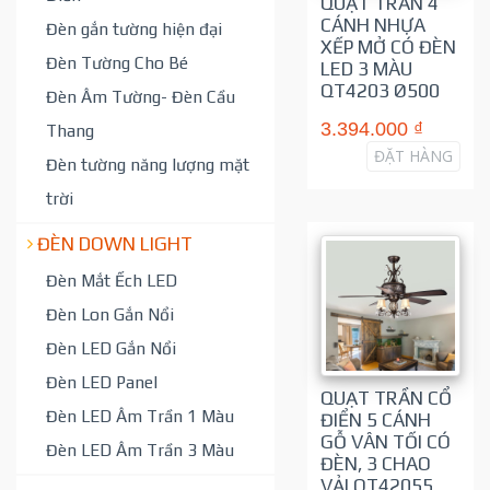
QUẠT TRẦN 4
CÁNH NHỰA
Đèn gắn tường hiện đại
XẾP MỞ CÓ ĐÈN
Đèn Tường Cho Bé
LED 3 MÀU
QT4203 Ø500
Đèn Âm Tường- Đèn Cầu
3.394.000 ₫
Thang
ĐẶT HÀNG
Đèn tường năng lượng mặt
trời
ĐÈN DOWN LIGHT
Đèn Mắt Ếch LED
Đèn Lon Gắn Nổi
Đèn LED Gắn Nổi
Đèn LED Panel
QUẠT TRẦN CỔ
Đèn LED Âm Trần 1 Màu
ĐIỂN 5 CÁNH
GỖ VÂN TỐI CÓ
Đèn LED Âm Trần 3 Màu
ĐÈN, 3 CHAO
VẢI QT42055