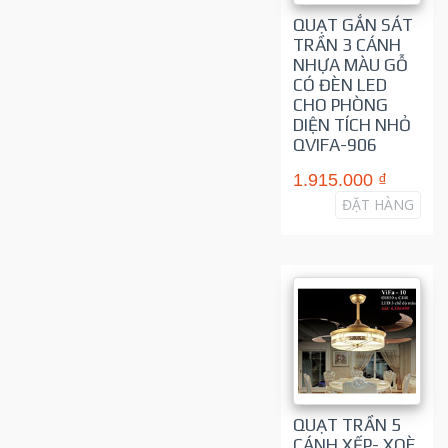
QUẠT GẮN SÁT
TRẦN 3 CÁNH
NHỰA MÀU GỖ
CÓ ĐÈN LED
CHO PHÒNG
DIỆN TÍCH NHỎ
QVIFA-906
1.915.000 ₫
ĐẶT HÀNG
QUẠT TRẦN 5
CÁNH XẾP- XOÈ