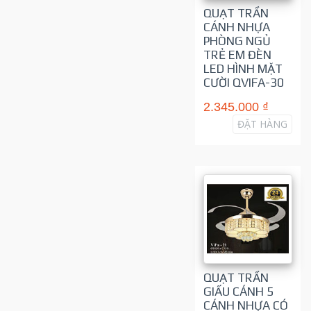
QUẠT TRẦN
CÁNH NHỰA
PHÒNG NGỦ
TRẺ EM ĐÈN
LED HÌNH MẶT
CƯỜI QVIFA-30
2.345.000 ₫
ĐẶT HÀNG
QUẠT TRẦN
GIẤU CÁNH 5
CÁNH NHỰA CÓ