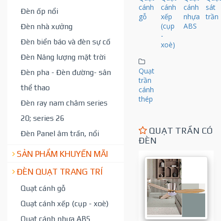
cánh
cánh
cánh
sát
Đèn ốp nổi
gỗ
xếp
nhựa
trần
(cụp
ABS
Đèn nhà xưởng
-
Đèn biển báo và đèn sự cố
xoè)
Đèn Năng lượng mặt trời
Quạt
Đèn pha - Đèn đường- sân
trần
thể thao
cánh
thép
Đèn ray nam châm series
20; series 26
QUẠT TRẦN CÓ
Đèn Panel âm trần, nổi
ĐÈN
SẢN PHẨM KHUYẾN MÃI
ĐÈN QUẠT TRANG TRÍ
Quạt cánh gỗ
Quạt cánh xếp (cụp - xoè)
Quạt cánh nhựa ABS