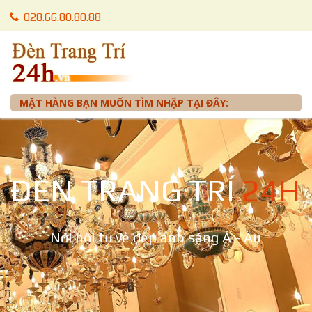
028.66.80.80.88
028.66.80.87.88
0905 012 099 - Mr. Tuấn
MẶT HÀNG BẠN MUỐN TÌM NHẬP TẠI ĐÂY:
ĐÈN TRANG TRÍ
24H
Nơi hội tụ vẻ đẹp ánh sáng Á - Âu