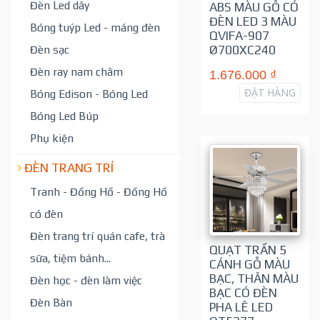
Đèn Led dây
ABS MÀU GỖ CÓ
ĐÈN LED 3 MÀU
Bóng tuýp Led - máng đèn
QVIFA-907
Ø700XC240
Đèn sạc
Đèn ray nam châm
1.676.000 ₫
ĐẶT HÀNG
Bóng Edison - Bóng Led
Bóng Led Búp
Phụ kiện
ĐÈN TRANG TRÍ
Tranh - Đồng Hồ - Đồng Hồ
có đèn
Đèn trang trí quán cafe, trà
QUẠT TRẦN 5
sữa, tiệm bánh...
CÁNH GỖ MÀU
BẠC, THÂN MÀU
Đèn học - đèn làm việc
BẠC CÓ ĐÈN
Đèn Bàn
PHA LÊ LED