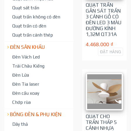
QUẠT TRẦN
Quạt sát trần
GẮN SÁT TRẦN
3 CÁNH GỖ CÓ
Quạt trần không có đèn
ĐÈN LED 3 MÀU
Quạt trần có đèn
ĐƯỜNG KÍNH
1,32M QT31A
Quạt trần cánh thép
4.468.000 ₫
ĐÈN SÂN KHẤU
ĐẶT HÀNG
Đèn Vách Led
Trái Châu Kiếng
Đèn Lửa
Đèn Tia laser
Đèn cầu xoay
Chớp rùa
BÓNG ĐÈN & PHỤ KIỆN
QUẠT CHO
TRẦN THẤP 5
Dây thả
CÁNH NHỰA