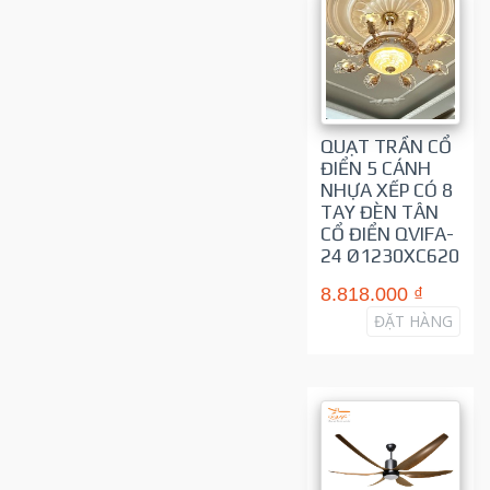
QUẠT TRẦN CỔ
ĐIỂN 5 CÁNH
NHỰA XẾP CÓ 8
TAY ĐÈN TÂN
CỔ ĐIỂN QVIFA-
24 Ø1230XC620
8.818.000 ₫
ĐẶT HÀNG