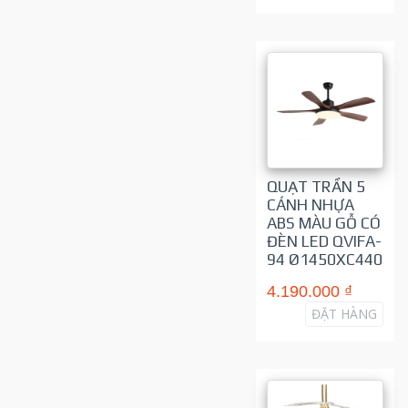
QUẠT TRẦN 5
CÁNH NHỰA
ABS MÀU GỖ CÓ
ĐÈN LED QVIFA-
94 Ø1450XC440
4.190.000 ₫
ĐẶT HÀNG