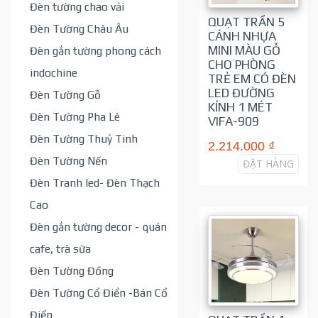
Đèn tường chao vải
QUẠT TRẦN 5
Đèn Tường Châu Âu
CÁNH NHỰA
MINI MÀU GỖ
Đèn gắn tường phong cách
CHO PHÒNG
indochine
TRẺ EM CÓ ĐÈN
LED ĐƯỜNG
Đèn Tường Gỗ
KÍNH 1 MÉT
Đèn Tường Pha Lê
VIFA-909
Đèn Tường Thuỷ Tinh
2.214.000 ₫
Đèn Tường Nến
ĐẶT HÀNG
Đèn Tranh led- Đèn Thạch
Cao
Đèn gắn tường decor - quán
cafe, trà sữa
Đèn Tường Đồng
Đèn Tường Cổ Điển -Bán Cổ
Điển