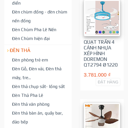
điển
Đèn chùm đồng - đèn chùm
nến đồng
Đèn Chùm Pha Lê Nến
Đèn Chùm hiện đại
QUẠT TRẦN 4
CÁNH NHỰA
ĐÈN THẢ
XẾP HÌNH
DOREMON
Đèn phòng trẻ em
QT2794 Ø1220
Đèn Gỗ, Đèn vải, Đèn thả
3.781.000 ₫
mây, tre...
ĐẶT HÀNG
Đèn thả chụp sắt- lồng sắt
Đèn Thả Pha Lê
Đèn thả văn phòng
Đèn thả bàn ăn, quầy bar,
đảo bếp