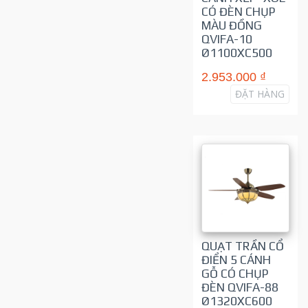
CÓ ĐÈN CHỤP
MÀU ĐỒNG
QVIFA-10
Ø1100XC500
2.953.000 ₫
ĐẶT HÀNG
QUẠT TRẦN CỔ
ĐIỂN 5 CÁNH
GỖ CÓ CHỤP
ĐÈN QVIFA-88
Ø1320XC600