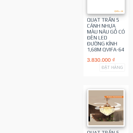
QUẠT TRẦN 5
CÁNH NHỰA
MÀU NÂU GỖ CÓ
ĐÈN LED
ĐƯỜNG KÍNH
1,68M QVIFA-64
3.830.000 ₫
ĐẶT HÀNG
QUẠT TRẦN 5