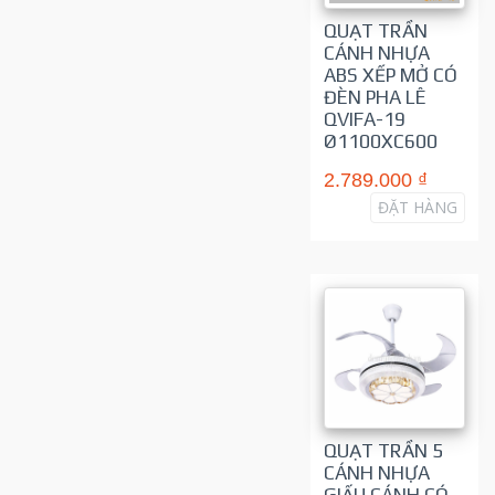
QUẠT TRẦN
CÁNH NHỰA
ABS XẾP MỞ CÓ
ĐÈN PHA LÊ
QVIFA-19
Ø1100XC600
2.789.000 ₫
ĐẶT HÀNG
QUẠT TRẦN 5
CÁNH NHỰA