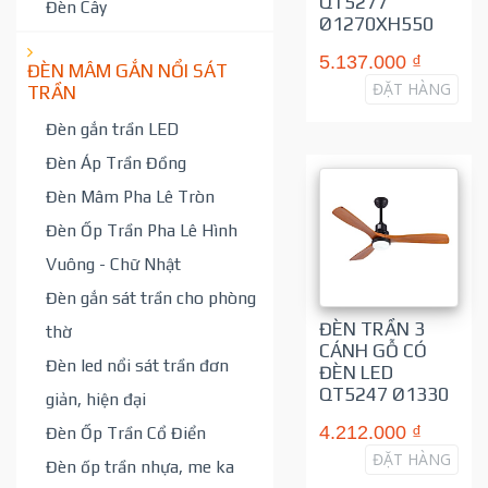
QT5277
Đèn Cây
Ø1270XH550
5.137.000 ₫
ĐÈN MÂM GẮN NỔI SÁT
ĐẶT HÀNG
TRẦN
Đèn gắn trần LED
Đèn Áp Trần Đồng
Đèn Mâm Pha Lê Tròn
Đèn Ốp Trần Pha Lê Hình
Vuông - Chữ Nhật
Đèn gắn sát trần cho phòng
ĐÈN TRẦN 3
thờ
CÁNH GỖ CÓ
Đèn led nổi sát trần đơn
ĐÈN LED
QT5247 Ø1330
giản, hiện đại
4.212.000 ₫
Đèn Ốp Trần Cổ Điển
ĐẶT HÀNG
Đèn ốp trần nhựa, me ka