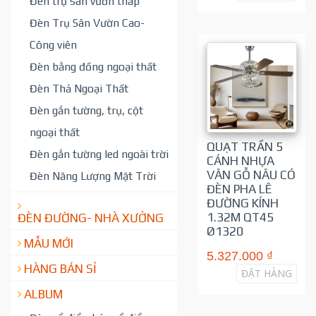
Đèn trụ sân vườn thấp
Đèn Trụ Sân Vườn Cao-
Công viên
Đèn bằng đồng ngoại thất
Đèn Thả Ngoại Thất
Đèn gắn tường, trụ, cột
ngoại thất
QUẠT TRẦN 5
Đèn gắn tường led ngoài trời
CÁNH NHỰA
VÂN GỖ NÂU CÓ
Đèn Năng Lượng Mặt Trời
ĐÈN PHA LÊ
ĐƯỜNG KÍNH
1.32M QT45
ĐÈN ĐƯỜNG- NHÀ XƯỞNG
Ø1320
MẪU MỚI
5.327.000 ₫
HÀNG BÁN SỈ
ĐẶT HÀNG
ALBUM