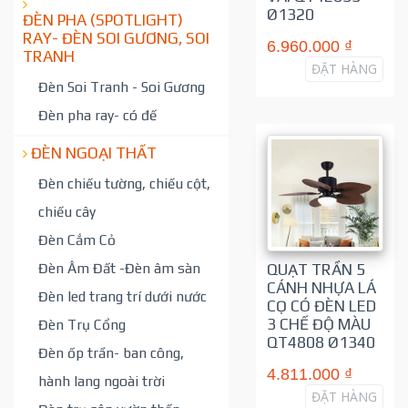
Ø1320
ĐÈN PHA (SPOTLIGHT)
RAY- ĐÈN SOI GƯƠNG, SOI
6.960.000 ₫
TRANH
ĐẶT HÀNG
Đèn Soi Tranh - Soi Gương
Đèn pha ray- có đế
ĐÈN NGOẠI THẤT
Đèn chiếu tường, chiếu cột,
chiếu cây
Đèn Cắm Cỏ
Đèn Âm Đất -Đèn âm sàn
QUẠT TRẦN 5
CÁNH NHỰA LÁ
Đèn led trang trí dưới nước
CỌ CÓ ĐÈN LED
3 CHẾ ĐỘ MÀU
Đèn Trụ Cổng
QT4808 Ø1340
Đèn ốp trần- ban công,
4.811.000 ₫
hành lang ngoài trời
ĐẶT HÀNG