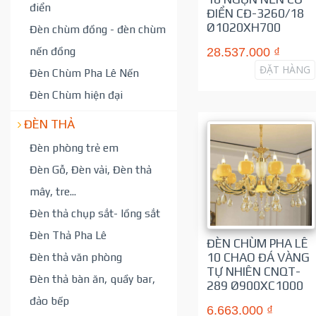
điển
ĐIỂN CĐ-3260/18
Ø1020XH700
Đèn chùm đồng - đèn chùm
nến đồng
28.537.000 ₫
ĐẶT HÀNG
Đèn Chùm Pha Lê Nến
Đèn Chùm hiện đại
ĐÈN THẢ
Đèn phòng trẻ em
Đèn Gỗ, Đèn vải, Đèn thả
mây, tre...
Đèn thả chụp sắt- lồng sắt
Đèn Thả Pha Lê
ĐÈN CHÙM PHA LÊ
10 CHAO ĐÁ VÀNG
Đèn thả văn phòng
TỰ NHIÊN CNQT-
Đèn thả bàn ăn, quầy bar,
289 Ø900XC1000
đảo bếp
6.663.000 ₫