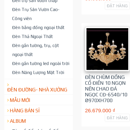
Đèn trụ sân vườn thấp
ĐẶT HÀNG
Đèn Trụ Sân Vườn Cao-
Công viên
Đèn bằng đồng ngoại thất
Đèn Thả Ngoại Thất
Đèn gắn tường, trụ, cột
ngoại thất
Đèn gắn tường led ngoài trời
Đèn Năng Lượng Mặt Trời
ĐÈN CHÙM ĐỒNG
CỔ ĐIỂN 10 NGỌN
NẾN CHAO ĐÁ
ĐÈN ĐƯỜNG- NHÀ XƯỞNG
NGỌC CĐ-6540/10
MẪU MỚI
Ø970XH700
HÀNG BÁN SỈ
26.679.000 ₫
ĐẶT HÀNG
ALBUM