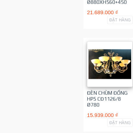
Ø880XH560+450
21.689.000 ₫
ĐẶT HÀNG
ĐÈN CHÙM ĐỒNG
HP5 CĐ1126/8
Ø780
15.939.000 ₫
ĐẶT HÀNG