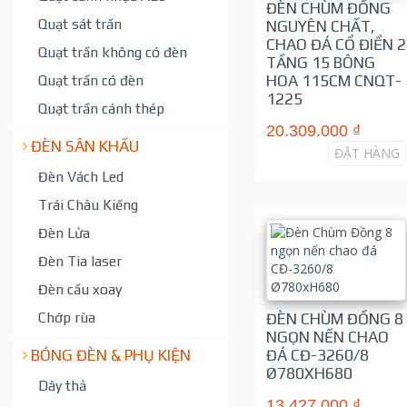
ĐÈN CHÙM ĐỒNG
Quạt sát trần
NGUYÊN CHẤT,
CHAO ĐÁ CỔ ĐIỂN 2
Quạt trần không có đèn
TẦNG 15 BÔNG
Quạt trần có đèn
HOA 115CM CNQT-
1225
Quạt trần cánh thép
20.309.000 ₫
ĐÈN SÂN KHẤU
ĐẶT HÀNG
Đèn Vách Led
Trái Châu Kiếng
Đèn Lửa
Đèn Tia laser
Đèn cầu xoay
Chớp rùa
ĐÈN CHÙM ĐỒNG 8
NGỌN NẾN CHAO
BÓNG ĐÈN & PHỤ KIỆN
ĐÁ CĐ-3260/8
Ø780XH680
Dây thả
13.427.000 ₫