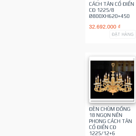
CÁCH TÂN CỔ ĐIỂN
CĐ 1225/8
Ø800XH620+450
32.692.000 ₫
ĐẶT HÀNG
ĐÈN CHÙM ĐỒNG
18 NGỌN NẾN
PHONG CÁCH TÂN
CỔ ĐIỂN CĐ
1225/12+6