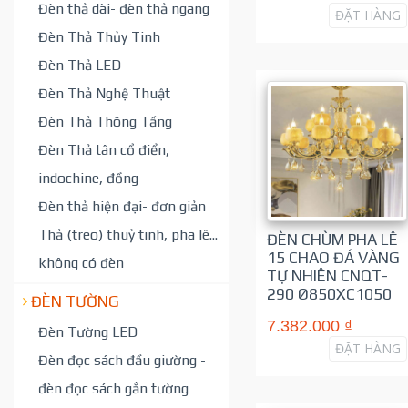
Đèn thả dài- đèn thả ngang
ĐẶT HÀNG
Đèn Thả Thủy Tinh
Đèn Thả LED
Đèn Thả Nghệ Thuật
Đèn Thả Thông Tầng
Đèn Thả tân cổ điển,
indochine, đồng
Đèn thả hiện đại- đơn giản
Thả (treo) thuỷ tinh, pha lê...
ĐÈN CHÙM PHA LÊ
15 CHAO ĐÁ VÀNG
không có đèn
TỰ NHIÊN CNQT-
290 Ø850XC1050
ĐÈN TƯỜNG
7.382.000 ₫
Đèn Tường LED
ĐẶT HÀNG
Đèn đọc sách đầu giường -
đèn đọc sách gắn tường