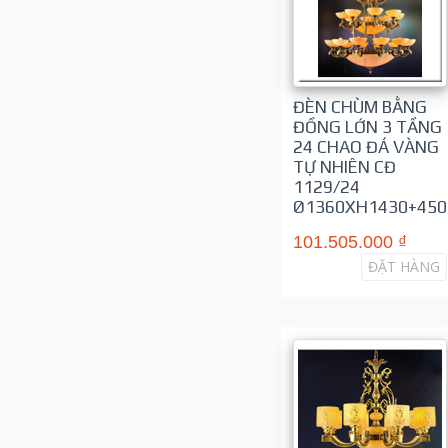
ĐÈN CHÙM BẰNG
ĐỒNG LỚN 3 TẦNG
24 CHAO ĐÁ VÀNG
TỰ NHIÊN CĐ
1129/24
Ø1360XH1430+450
101.505.000 ₫
ĐẶT HÀNG