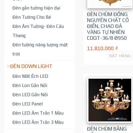
Đèn gắn tường hiện đại
ĐÈN CHÙM ĐỒNG
Đèn Tường Cho Bé
NGUYÊN CHẤT CỔ
ĐIỂN, CHAO ĐÁ
Đèn Âm Tường- Đèn Cầu
VÀNG TỰ NHIÊN
Thang
CDQT-36/8 Ø950
Đèn tường năng lượng mặt
11.810.000 ₫
trời
ĐẶT HÀNG
ĐÈN DOWN LIGHT
Đèn Mắt Ếch LED
Đèn Lon Gắn Nổi
Đèn LED Gắn Nổi
Đèn LED Panel
Đèn LED Âm Trần 1 Màu
Đèn LED Âm Trần 3 Màu
ĐÈN CHÙM BẰNG