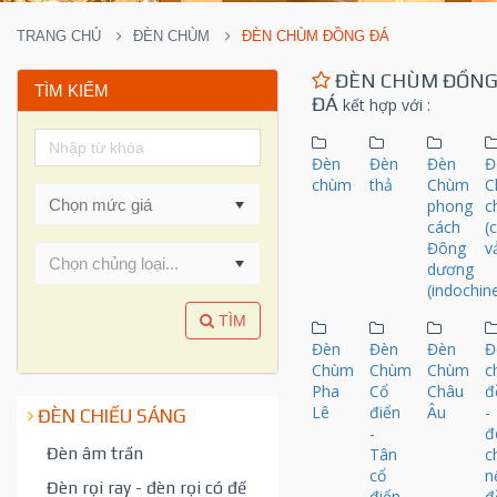
TRANG CHỦ
ĐÈN CHÙM
ĐÈN CHÙM ĐỒNG ĐÁ
ĐÈN CHÙM ĐỒN
TÌM KIẾM
ĐÁ
kết hợp với
:
Đèn
Đèn
Đèn
Đ
chùm
thả
Chùm
C
phong
c
cách
(
Đông
v
Chọn chủng loại...
dương
(indochin
TÌM
Đèn
Đèn
Đèn
Đ
Chùm
Chùm
Chùm
c
Pha
Cổ
Châu
đ
Lê
điển
Âu
-
ĐÈN CHIẾU SÁNG
-
đ
Đèn âm trần
Tân
c
cổ
n
Đèn rọi ray - đèn rọi có đế
điển
đ