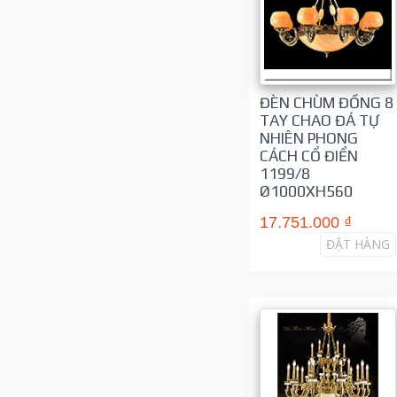
ĐÈN CHÙM ĐỒNG 8
TAY CHAO ĐÁ TỰ
NHIÊN PHONG
CÁCH CỔ ĐIỂN
1199/8
Ø1000XH560
17.751.000 ₫
ĐẶT HÀNG