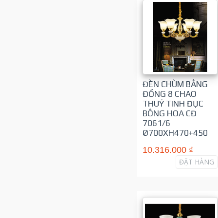
ĐÈN CHÙM BẰNG
ĐỒNG 8 CHAO
THUỶ TINH ĐỤC
BÔNG HOA CĐ
7061/6
Ø700XH470+450
10.316.000 ₫
ĐẶT HÀNG