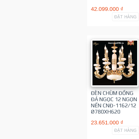
42.099.000 ₫
ĐẶT HÀNG
ĐÈN CHÙM ĐỒNG
ĐÁ NGỌC 12 NGỌN
NẾN CNĐ-1162/12
Ø780XH620
23.651.000 ₫
ĐẶT HÀNG