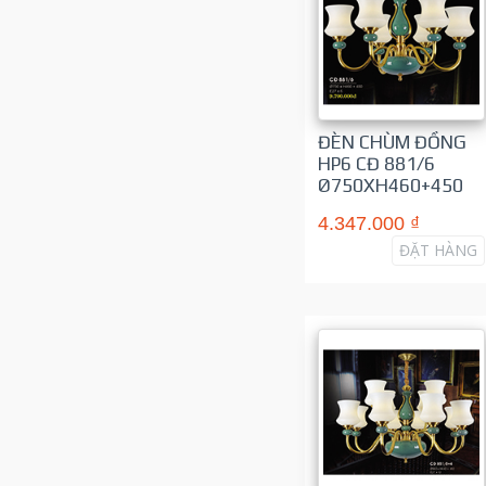
ĐÈN CHÙM ĐỒNG
HP6 CĐ 881/6
Ø750XH460+450
4.347.000 ₫
ĐẶT HÀNG