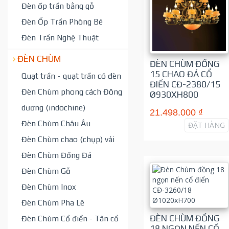
Đèn ốp trần bằng gỗ
Đèn Ốp Trần Phòng Bé
Đèn Trần Nghệ Thuật
ĐÈN CHÙM
ĐÈN CHÙM ĐỒNG
15 CHAO ĐÁ CỔ
Quạt trần - quạt trần có đèn
ĐIỂN CĐ-2380/15
Đèn Chùm phong cách Đông
Ø930XH800
dương (indochine)
21.498.000 ₫
Đèn Chùm Châu Âu
ĐẶT HÀNG
Đèn Chùm chao (chụp) vải
Đèn Chùm Đồng Đá
Đèn Chùm Gỗ
Đèn Chùm Inox
Đèn Chùm Pha Lê
ĐÈN CHÙM ĐỒNG
Đèn Chùm Cổ điển - Tân cổ
18 NGỌN NẾN CỔ