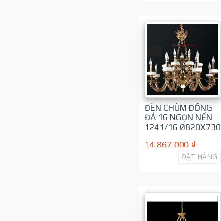
ĐÈN CHÙM ĐỒNG
ĐÁ 16 NGỌN NẾN
1241/16 Ø820X730
14.867.000 ₫
ĐẶT HÀNG