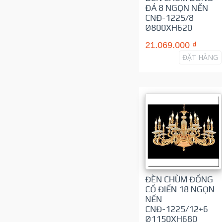
ĐÁ 8 NGỌN NẾN
CNĐ-1225/8
Ø800XH620
21.069.000 ₫
ĐẶT HÀNG
ĐÈN CHÙM ĐỒNG
CỔ ĐIỂN 18 NGỌN
NẾN
CNĐ-1225/12+6
Ø1150XH680