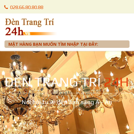
028.66.80.80.88
028.66.80.87.88
0905 012 099 - Mr. Tuấn
MẶT HÀNG BẠN MUỐN TÌM NHẬP TẠI ĐÂY:
ĐÈN TRANG TRÍ
24H
Nơi hội tụ vẻ đẹp ánh sáng Á - Âu