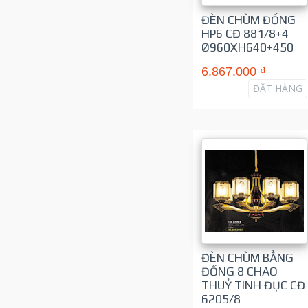
ĐÈN CHÙM ĐỒNG
HP6 CĐ 881/8+4
Ø960XH640+450
6.867.000 ₫
ĐẶT HÀNG
ĐÈN CHÙM BẰNG
ĐỒNG 8 CHAO
THUỶ TINH ĐỤC CĐ
6205/8