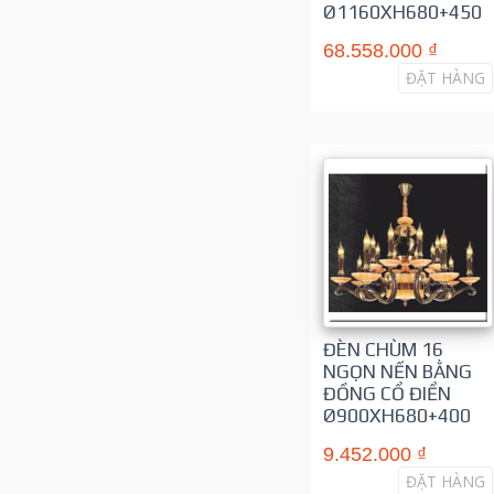
Ø1160XH680+450
68.558.000 ₫
ĐẶT HÀNG
ĐÈN CHÙM 16
NGỌN NẾN BẰNG
ĐỒNG CỔ ĐIỂN
Ø900XH680+400
9.452.000 ₫
ĐẶT HÀNG