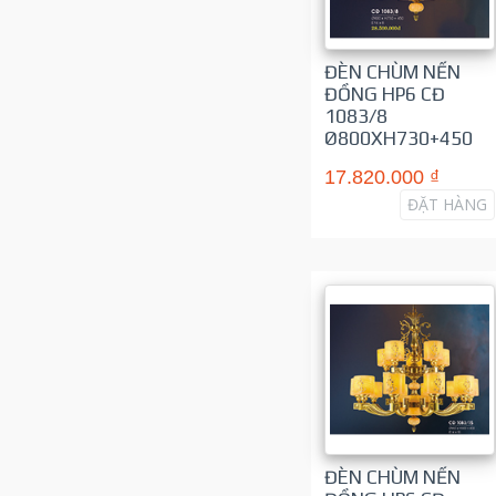
ĐÈN CHÙM NẾN
ĐỒNG HP6 CĐ
1083/8
Ø800XH730+450
17.820.000 ₫
ĐẶT HÀNG
ĐÈN CHÙM NẾN