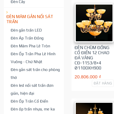
Đèn Cây
ĐÈN MÂM GẮN NỔI SÁT
TRẦN
Đèn gắn trần LED
Đèn Áp Trần Đồng
Đèn Mâm Pha Lê Tròn
ĐÈN CHÙM ĐỒNG
CỔ ĐIỂN 12 CHAO
Đèn Ốp Trần Pha Lê Hình
ĐÁ VÀNG
Vuông - Chữ Nhật
CĐ-1153/8+4
Ø1100XH900
Đèn gắn sát trần cho phòng
20.806.000 ₫
thờ
ĐẶT HÀNG
Đèn led nổi sát trần đơn
giản, hiện đại
Đèn Ốp Trần Cổ Điển
Đèn ốp trần nhựa, me ka