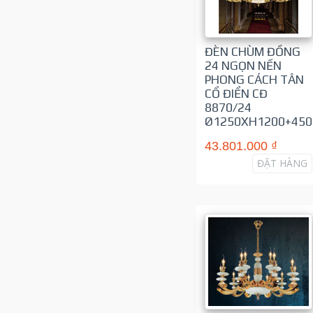
ĐÈN CHÙM ĐỒNG
24 NGỌN NẾN
PHONG CÁCH TÂN
CỔ ĐIỂN CĐ
8870/24
Ø1250XH1200+450
43.801.000 ₫
ĐẶT HÀNG