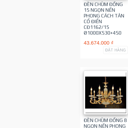
ĐÈN CHÙM ĐỒNG
15 NGỌN NẾN
PHONG CÁCH TÂN
CỔ ĐIỂN
CĐ1162/15
Ø1000X530+450
43.674.000 ₫
ĐẶT HÀNG
ĐÈN CHÙM ĐỒNG 8
NGỌN NẾN PHONG