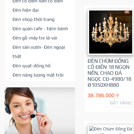
Đèn cổ điển-bán cổ điển
Đèn hiện đại
Đèn shop thời trang
Đèn quán cafe - tiệm bánh
Đèn gỗ-mây tre lá-vải
Đèn sân vườn- Đèn ngoại
thất
ĐÈN CHÙM ĐỒNG
Đèn quạt-đồng hồ
CỔ ĐIỂN 18 NGỌN
NẾN, CHAO ĐÁ
Đèn năng lượng mặt trời
NGỌC CĐ-4980/18
Ø1050XH880
38.786.000 ₫
ĐẶT HÀNG