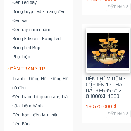
Đèn Led dây
ĐẶT HÀNG
Bóng tuýp Led - máng đèn
Đèn sạc
Đèn ray nam châm
Bóng Edison - Bóng Led
Bóng Led Búp
Phụ kiện
ĐÈN TRANG TRÍ
Tranh - Đồng Hồ - Đồng Hồ
ĐÈN CHÙM ĐỒNG
CỔ ĐIỂN 12 CHAO
có đèn
ĐÁ CĐ-6353/12
Ø1000XH1000
Đèn trang trí quán cafe, trà
sữa, tiệm bánh...
19.575.000 ₫
ĐẶT HÀNG
Đèn học - đèn làm việc
Đèn Bàn