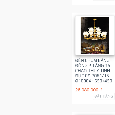
ĐÈN CHÙM BẰNG
ĐỒNG 2 TẦNG 15
CHAO THUỶ TINH
ĐỤC CĐ 7061/15
Ø1000XH650+450
26.080.000 ₫
ĐẶT HÀNG