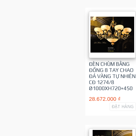
ĐÈN CHÙM BẰNG
ĐỒNG 8 TAY CHAO
ĐÁ VÀNG TỰ NHIÊN
CĐ 1274/8
Ø1000XH720+450
28.672.000 ₫
ĐẶT HÀNG