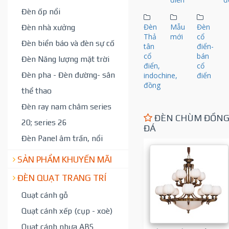
Đèn ốp nổi
Đèn
Mẫu
Đèn
Đèn nhà xưởng
Thả
mới
cổ
Đèn biển báo và đèn sự cố
tân
điển-
cổ
bán
Đèn Năng lượng mặt trời
điển,
cổ
Đèn pha - Đèn đường- sân
indochine,
điển
đồng
thể thao
Đèn ray nam châm series
ĐÈN CHÙM ĐỒN
20; series 26
ĐÁ
Đèn Panel âm trần, nổi
SẢN PHẨM KHUYẾN MÃI
ĐÈN QUẠT TRANG TRÍ
Quạt cánh gỗ
Quạt cánh xếp (cụp - xoè)
Quạt cánh nhựa ABS