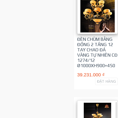
ĐÈN CHÙM BẰNG
ĐỒNG 2 TẦNG 12
TAY CHAO ĐÁ
VÀNG TỰ NHIÊN CĐ
1274/12
Ø1000XH900+450
39.231.000 ₫
ĐẶT HÀNG