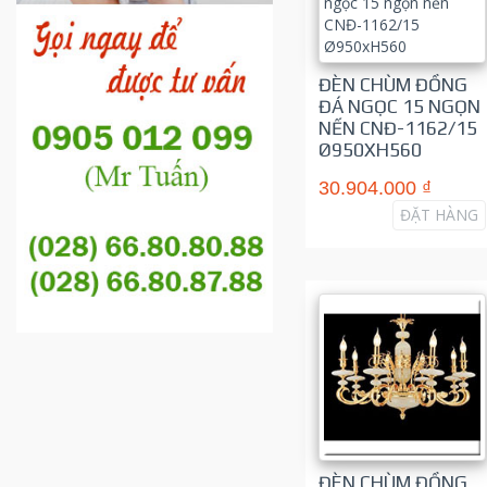
ĐÈN CHÙM ĐỒNG
ĐÁ NGỌC 15 NGỌN
NẾN CNĐ-1162/15
Ø950XH560
30.904.000 ₫
ĐẶT HÀNG
ĐÈN CHÙM ĐỒNG