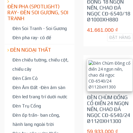
ĐỒNG 18 NGỌN
ĐÈN PHA (SPOTLIGHT)
NẾN, CHAO ĐÁ
RAY- ĐÈN SOI GƯƠNG, SOI
NGỌC CĐ-6540/18
TRANH
Ø1000XH880
Đèn Soi Tranh - Soi Gương
41.661.000 ₫
ĐẶT HÀNG
Đèn pha ray- có đế
ĐÈN NGOẠI THẤT
Đèn chiếu tường, chiếu cột,
chiếu cây
Đèn Cắm Cỏ
Đèn Âm Đất -Đèn âm sàn
Đèn led trang trí dưới nước
ĐÈN CHÙM ĐỒNG
CỔ ĐIỂN 24 NGỌN
Đèn Trụ Cổng
NẾN, CHAO ĐÁ
Đèn ốp trần- ban công,
NGỌC CĐ-6540/24
Ø1120XH1300
hành lang ngoài trời
59.933.000 ₫