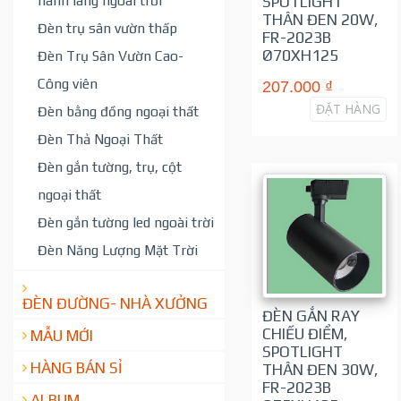
hành lang ngoài trời
SPOTLIGHT
THÂN ĐEN 20W,
Đèn trụ sân vườn thấp
FR-2023B
Ø70XH125
Đèn Trụ Sân Vườn Cao-
Công viên
207.000 ₫
ĐẶT HÀNG
Đèn bằng đồng ngoại thất
Đèn Thả Ngoại Thất
Đèn gắn tường, trụ, cột
ngoại thất
Đèn gắn tường led ngoài trời
Đèn Năng Lượng Mặt Trời
ĐÈN ĐƯỜNG- NHÀ XƯỞNG
ĐÈN GẮN RAY
CHIẾU ĐIỂM,
MẪU MỚI
SPOTLIGHT
HÀNG BÁN SỈ
THÂN ĐEN 30W,
FR-2023B
ALBUM