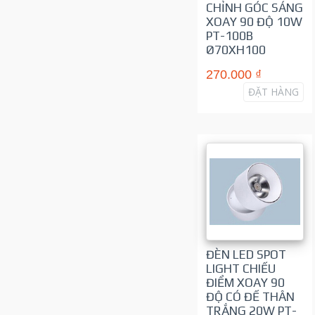
CHỈNH GÓC SÁNG
XOAY 90 ĐỘ 10W
PT-100B
Ø70XH100
270.000 ₫
ĐẶT HÀNG
ĐÈN LED SPOT
LIGHT CHIẾU
ĐIỂM XOAY 90
ĐỘ CÓ ĐẾ THÂN
TRẮNG 20W PT-