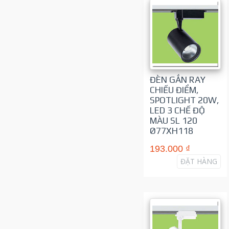
ĐÈN GẮN RAY
CHIẾU ĐIỂM,
SPOTLIGHT 20W,
LED 3 CHẾ ĐỘ
MÀU SL 120
Ø77XH118
193.000 ₫
ĐẶT HÀNG