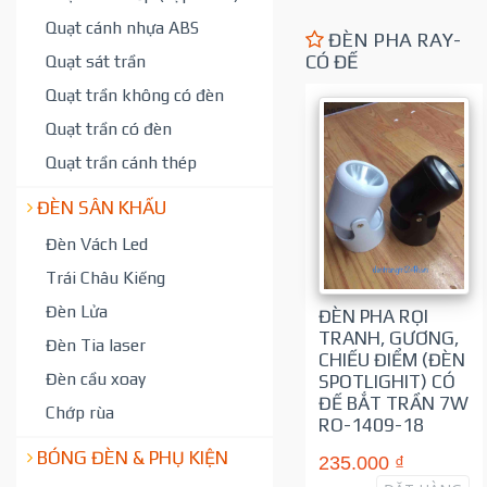
Quạt cánh nhựa ABS
ĐÈN PHA RAY-
CÓ ĐẾ
Quạt sát trần
Quạt trần không có đèn
Quạt trần có đèn
Quạt trần cánh thép
ĐÈN SÂN KHẤU
Đèn Vách Led
Trái Châu Kiếng
Đèn Lửa
ĐÈN PHA RỌI
TRANH, GƯƠNG,
Đèn Tia laser
CHIẾU ĐIỂM (ĐÈN
Đèn cầu xoay
SPOTLIGHIT) CÓ
ĐẾ BẮT TRẦN 7W
Chớp rùa
RO-1409-18
BÓNG ĐÈN & PHỤ KIỆN
235.000 ₫