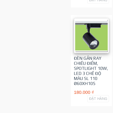
ĐÈN GẮN RAY
CHIẾU ĐIỂM,
SPOTLIGHT 10W,
LED 3 CHẾ ĐỘ
MÀU SL 110
Ø60XH105
180.000 ₫
ĐẶT HÀNG