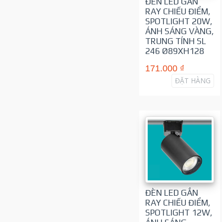
ĐÈN LED GẮN
RAY CHIẾU ĐIỂM,
SPOTLIGHT 20W,
ÁNH SÁNG VÀNG,
TRUNG TÍNH SL
246 Ø89XH128
171.000 ₫
ĐẶT HÀNG
ĐÈN LED GẮN
RAY CHIẾU ĐIỂM,
SPOTLIGHT 12W,