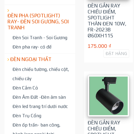
ĐÈN GẮN RAY
CHIẾU ĐIỂM,
ĐÈN PHA (SPOTLIGHT)
SPOTLIGHT
RAY- ĐÈN SOI GƯƠNG, SOI
THÂN ĐEN 10W,
TRANH
FR-2023B
Ø60XH115
Đèn Soi Tranh - Soi Gương
175.000 ₫
Đèn pha ray- có đế
ĐẶT HÀNG
ĐÈN NGOẠI THẤT
Đèn chiếu tường, chiếu cột,
chiếu cây
Đèn Cắm Cỏ
Đèn Âm Đất -Đèn âm sàn
Đèn led trang trí dưới nước
Đèn Trụ Cổng
ĐÈN GẮN RAY
Đèn ốp trần- ban công,
CHIẾU ĐIỂM,