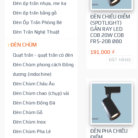
Đèn ốp trần nhựa, me ka
Đèn ốp trần bằng gỗ
ĐÈN CHIẾU ĐIỂM
Đèn Ốp Trần Phòng Bé
(SPOTLIGHT)
GẮN RAY LED
Đèn Trần Nghệ Thuật
COB 20W COB
FR5-20B Ø80
ĐÈN CHÙM
191.000 ₫
Quạt trần - quạt trần có đèn
ĐẶT HÀNG
Đèn Chùm phong cách Đông
dương (indochine)
Đèn Chùm Châu Âu
Đèn Chùm chao (chụp) vải
Đèn Chùm Đồng Đá
Đèn Chùm Gỗ
Đèn Chùm Inox
ĐÈN PHA CHIẾU
Đèn Chùm Pha Lê
ĐIỂM