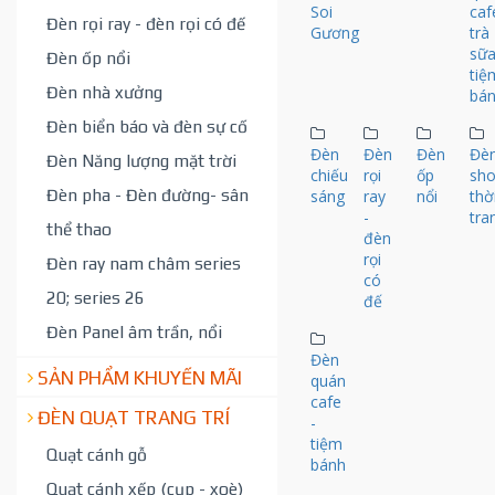
Soi
caf
Đèn rọi ray - đèn rọi có đế
Gương
trà
sữa
Đèn ốp nổi
tiệ
Đèn nhà xưởng
bán
Đèn biển báo và đèn sự cố
Đèn
Đèn
Đèn
Đè
Đèn Năng lượng mặt trời
chiếu
rọi
ốp
sh
Đèn pha - Đèn đường- sân
sáng
ray
nổi
thờ
-
tra
thể thao
đèn
rọi
Đèn ray nam châm series
có
20; series 26
đế
Đèn Panel âm trần, nổi
Đèn
SẢN PHẨM KHUYẾN MÃI
quán
cafe
ĐÈN QUẠT TRANG TRÍ
-
tiệm
Quạt cánh gỗ
bánh
Quạt cánh xếp (cụp - xoè)