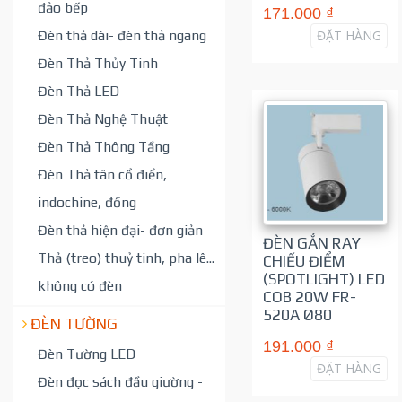
đảo bếp
171.000 ₫
ĐẶT HÀNG
Đèn thả dài- đèn thả ngang
Đèn Thả Thủy Tinh
Đèn Thả LED
Đèn Thả Nghệ Thuật
Đèn Thả Thông Tầng
Đèn Thả tân cổ điển,
indochine, đồng
Đèn thả hiện đại- đơn giản
ĐÈN GẮN RAY
Thả (treo) thuỷ tinh, pha lê...
CHIẾU ĐIỂM
(SPOTLIGHT) LED
không có đèn
COB 20W FR-
520A Ø80
ĐÈN TƯỜNG
191.000 ₫
Đèn Tường LED
ĐẶT HÀNG
Đèn đọc sách đầu giường -