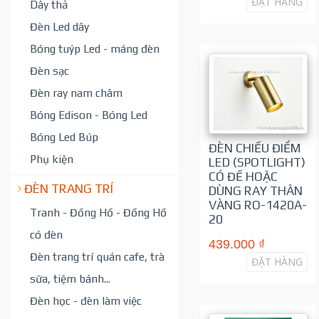
ĐẶT HÀNG
Dây thả
Đèn Led dây
Bóng tuýp Led - máng đèn
Đèn sạc
Đèn ray nam châm
Bóng Edison - Bóng Led
Bóng Led Búp
ĐÈN CHIẾU ĐIỂM
Phụ kiện
LED (SPOTLIGHT)
CÓ ĐẾ HOẶC
ĐÈN TRANG TRÍ
DÙNG RAY THÂN
VÀNG RO-1420A-
Tranh - Đồng Hồ - Đồng Hồ
20
có đèn
439.000 ₫
Đèn trang trí quán cafe, trà
ĐẶT HÀNG
sữa, tiệm bánh...
Đèn học - đèn làm việc