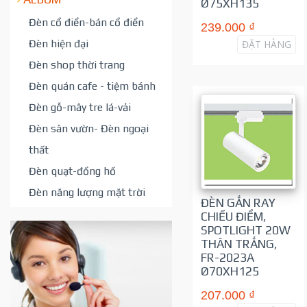
Ø75XH135
Đèn cổ điển-bán cổ điển
239.000 ₫
Đèn hiện đại
ĐẶT HÀNG
Đèn shop thời trang
Đèn quán cafe - tiệm bánh
Đèn gỗ-mây tre lá-vải
Đèn sân vườn- Đèn ngoại
thất
Đèn quạt-đồng hồ
Đèn năng lượng mặt trời
ĐÈN GẮN RAY
CHIẾU ĐIỂM,
SPOTLIGHT 20W
THÂN TRẮNG,
FR-2023A
Ø70XH125
207.000 ₫