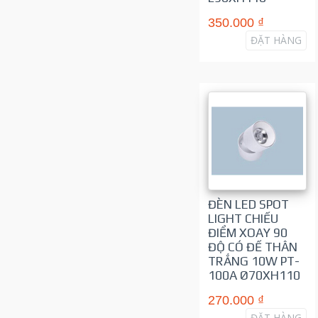
350.000 ₫
ĐẶT HÀNG
ĐÈN LED SPOT
LIGHT CHIẾU
ĐIỂM XOAY 90
ĐỘ CÓ ĐẾ THÂN
TRẮNG 10W PT-
100A Ø70XH110
270.000 ₫
ĐẶT HÀNG