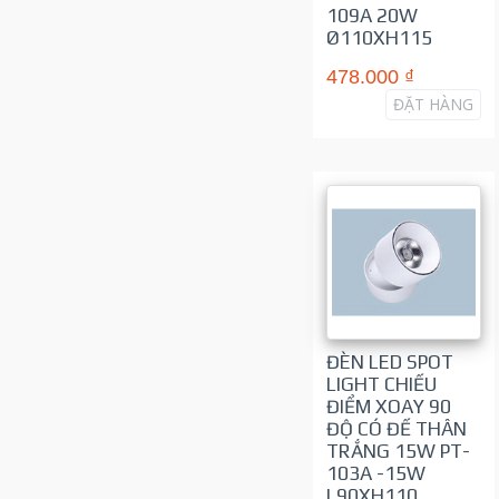
109A 20W
Ø110XH115
478.000 ₫
ĐẶT HÀNG
ĐÈN LED SPOT
LIGHT CHIẾU
ĐIỂM XOAY 90
ĐỘ CÓ ĐẾ THÂN
TRẮNG 15W PT-
103A -15W
L90XH110