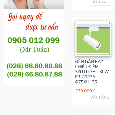
ĐẶT HÀNG
ĐÈN GẮN RAY
CHIẾU ĐIỂM,
SPOTLIGHT 30W,
FR-2023A
Ø75XH135
239.000 ₫
ĐẶT HÀNG