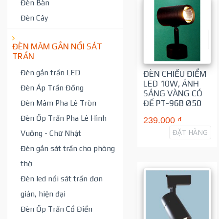
Đèn Bàn
Đèn Cây
ĐÈN MÂM GẮN NỔI SÁT
TRẦN
Đèn gắn trần LED
ĐÈN CHIẾU ĐIỂM
LED 10W, ÁNH
Đèn Áp Trần Đồng
SÁNG VÀNG CÓ
ĐẾ PT-96B Ø50
Đèn Mâm Pha Lê Tròn
Đèn Ốp Trần Pha Lê Hình
239.000 ₫
ĐẶT HÀNG
Vuông - Chữ Nhật
Đèn gắn sát trần cho phòng
thờ
Đèn led nổi sát trần đơn
giản, hiện đại
Đèn Ốp Trần Cổ Điển