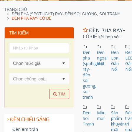
TRANG CHỦ
ĐÈN PHA (SPOTLIGHT) RAY- ĐÈN SOI GƯƠNG, SOI TRANH
ĐÈN PHA RAY- CÓ ĐẾ
ĐÈN PHA RAY-
TÌM KIẾM
CÓ ĐẾ
kết hợp với
:
Đèn
Đèn
Đèn
Đè
pha
ngoại
Lon
LE
(spotlight)
thất
Gắn
Gắ
ray-
Nổi
Nổi
đèn
Chọn chủng loại...
soi
gương,
soi
TÌM
tranh
Đèn
Mẫu
Sản
Đè
Soi
mới
phẩm
tra
ĐÈN CHIẾU SÁNG
Tranh
khuyến
trí
Đèn âm trần
-
mãi
qu