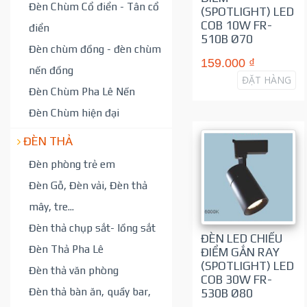
Đèn Chùm Cổ điển - Tân cổ
(SPOTLIGHT) LED
COB 10W FR-
điển
510B Ø70
Đèn chùm đồng - đèn chùm
159.000 ₫
nến đồng
ĐẶT HÀNG
Đèn Chùm Pha Lê Nến
Đèn Chùm hiện đại
ĐÈN THẢ
Đèn phòng trẻ em
Đèn Gỗ, Đèn vải, Đèn thả
mây, tre...
Đèn thả chụp sắt- lồng sắt
ĐÈN LED CHIẾU
Đèn Thả Pha Lê
ĐIỂM GẮN RAY
(SPOTLIGHT) LED
Đèn thả văn phòng
COB 30W FR-
Đèn thả bàn ăn, quầy bar,
530B Ø80