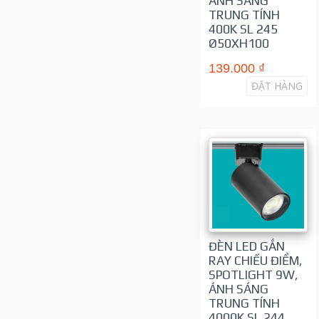
ÁNH SÁNG
TRUNG TÍNH
400K SL 245
Ø50XH100
139.000 ₫
ĐẶT HÀNG
ĐÈN LED GẮN
RAY CHIẾU ĐIỂM,
SPOTLIGHT 9W,
ÁNH SÁNG
TRUNG TÍNH
4000K SL 244