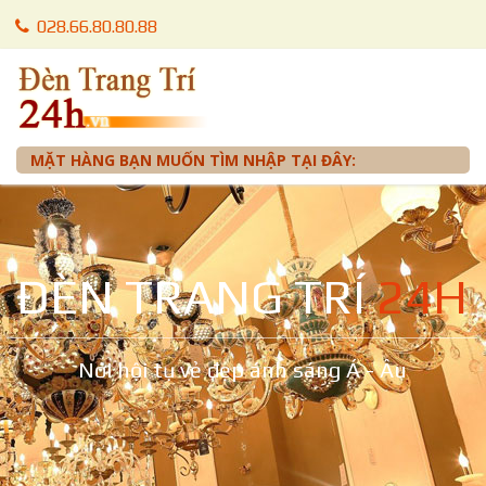
028.66.80.80.88
028.66.80.87.88
0905 012 099 - Mr. Tuấn
MẶT HÀNG BẠN MUỐN TÌM NHẬP TẠI ĐÂY:
ĐÈN TRANG TRÍ
24H
Nơi hội tụ vẻ đẹp ánh sáng Á - Âu