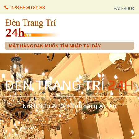
028.66.80.80.88
FACEBOOK
028.66.80.87.88
LIÊN LẠC
0905 012 099 - Mr. Tuấn
MẶT HÀNG BẠN MUỐN TÌM NHẬP TẠI ĐÂY:
ĐÈN TRANG TRÍ
24H
Nơi hội tụ vẻ đẹp ánh sáng Á - Âu