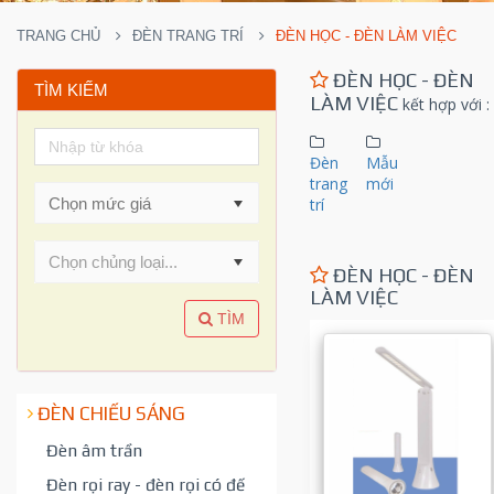
TRANG CHỦ
ĐÈN TRANG TRÍ
ĐÈN HỌC - ĐÈN LÀM VIỆC
ĐÈN HỌC - ĐÈN
TÌM KIẾM
LÀM VIỆC
kết hợp với
:
Đèn
Mẫu
trang
mới
trí
Chọn chủng loại...
ĐÈN HỌC - ĐÈN
LÀM VIỆC
TÌM
ĐÈN CHIẾU SÁNG
Đèn âm trần
Đèn rọi ray - đèn rọi có đế