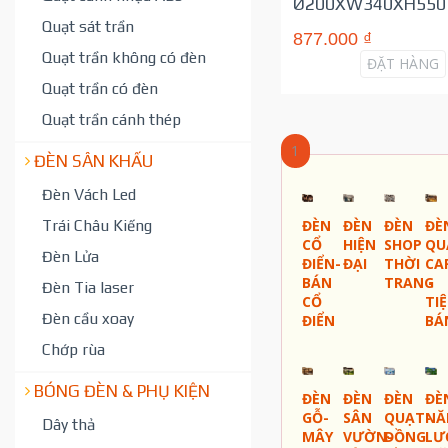
Ø200XW340XH550
Quạt sát trần
877.000 ₫
Quạt trần không có đèn
ĐẶT HÀNG
Quạt trần có đèn
Quạt trần cánh thép
1
ĐÈN SÂN KHẤU
Đèn Vách Led
Trái Châu Kiếng
ĐÈN
ĐÈN
ĐÈN
ĐÈ
CỔ
HIỆN
SHOP
QU
Đèn Lửa
ĐIỂN-
ĐẠI
THỜI
CA
BÁN
TRANG
-
Đèn Tia laser
CỔ
TI
Đèn cầu xoay
ĐIỂN
BÁ
Chớp rùa
BÓNG ĐÈN & PHỤ KIỆN
ĐÈN
ĐÈN
ĐÈN
ĐÈ
GỖ-
SÂN
QUẠT-
NĂ
Dây thả
MÂY
VƯỜN-
ĐỒNG
LƯ