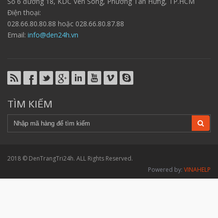
Số 6 đường 18, KDC Ven Sông, Phường Tân Hưng, TP.HCM
Điện thoại:
028.66.80.80.88 hoặc 028.66.80.87.88
Email:
info@den24h.vn
TÌM KIẾM
2018 © DenTrangTri24h. ALL Rights Reserved.
Powered by:
VINAHELP