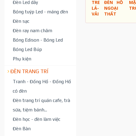
Đèn Led dây
TRE
ĐÈN
HỒ
MẶ
LÁ-
NGOẠI
TR
Bóng tuýp Led - máng đèn
VẢI
THẤT
Đèn sạc
Đèn ray nam châm
Bóng Edison - Bóng Led
Bóng Led Búp
Phụ kiện
ĐÈN TRANG TRÍ
Tranh - Đồng Hồ - Đồng Hồ
có đèn
Đèn trang trí quán cafe, trà
sữa, tiệm bánh...
Đèn học - đèn làm việc
Đèn Bàn