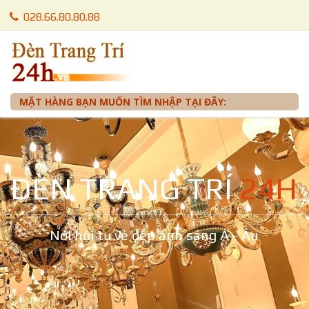
028.66.80.80.88
028.66.80.87.88
0905 012 099 - Mr. Tuấn
MẶT HÀNG BẠN MUỐN TÌM NHẬP TẠI ĐÂY:
ĐÈN TRANG TRÍ
24H
Nơi hội tụ vẻ đẹp ánh sáng Á - Âu