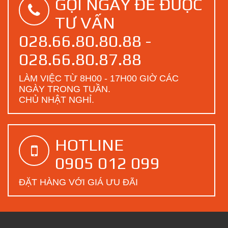
GỌI NGAY ĐỂ ĐƯỢC
TƯ VẤN
028.66.80.80.88 -
028.66.80.87.88
LÀM VIỆC TỪ 8H00 - 17H00 GIỜ CÁC
NGÀY TRONG TUẦN.
CHỦ NHẬT NGHỈ.
HOTLINE
0905 012 099
ĐẶT HÀNG VỚI GIÁ ƯU ĐÃI