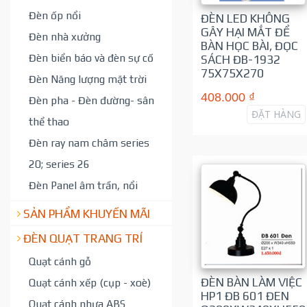
Đèn ốp nổi
ĐÈN LED KHÔNG
GÂY HẠI MẮT ĐỂ
Đèn nhà xưởng
BÀN HỌC BÀI, ĐỌC
Đèn biển báo và đèn sự cố
SÁCH ĐB-1932
75X75X270
Đèn Năng lượng mặt trời
408.000 ₫
Đèn pha - Đèn đường- sân
ĐẶT HÀNG
thể thao
Đèn ray nam châm series
20; series 26
Đèn Panel âm trần, nổi
SẢN PHẨM KHUYẾN MÃI
ĐÈN QUẠT TRANG TRÍ
Quạt cánh gỗ
ĐÈN BÀN LÀM VIỆC
Quạt cánh xếp (cụp - xoè)
HP1 ĐB 601 ĐEN
Quạt cánh nhựa ABS