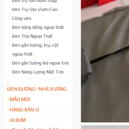
Đèn trụ sân vườn thấp
Đèn Trụ Sân Vườn Cao-
Công viên
Đèn bằng đồng ngoại thất
Đèn Thả Ngoại Thất
Đèn gắn tường, trụ, cột
ngoại thất
Đèn gắn tường led ngoài trời
Đèn Năng Lượng Mặt Trời
ĐÈN ĐƯỜNG- NHÀ XƯỞNG
MẪU MỚI
HÀNG BÁN SỈ
ALBUM