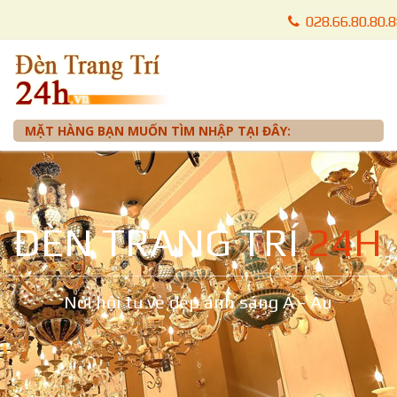
028.66.80.80.
028.66.80.87.
0905 012 099 
MẶT HÀNG BẠN MUỐN TÌM NHẬP TẠI ĐÂY:
ĐÈN TRANG TRÍ
24H
Nơi hội tụ vẻ đẹp ánh sáng Á - Âu