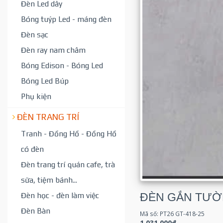
Đèn Led dây
Bóng tuýp Led - máng đèn
Đèn sạc
Đèn ray nam châm
Bóng Edison - Bóng Led
Bóng Led Búp
Phụ kiện
ĐÈN TRANG TRÍ
Tranh - Đồng Hồ - Đồng Hồ
có đèn
Đèn trang trí quán cafe, trà
sữa, tiệm bánh...
ĐÈN GẮN TƯỜN
Đèn học - đèn làm việc
Đèn Bàn
Mã số: PT26 GT-418-25
1,031,000₫