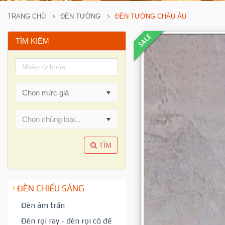
TRANG CHỦ
ĐÈN TƯỜNG
ĐÈN TƯỜNG CHÂU ÂU
TÌM KIẾM
Chọn chủng loại...
TÌM
ĐÈN CHIẾU SÁNG
Đèn âm trần
Đèn rọi ray - đèn rọi có đế