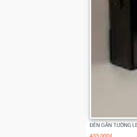
ĐÈN GẮN TƯỜNG L
433,000₫