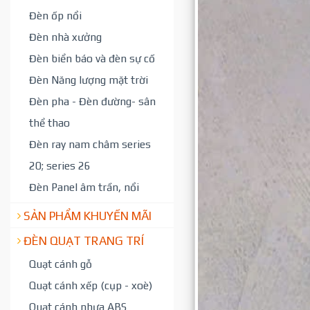
Đèn ốp nổi
Đèn nhà xưởng
Đèn biển báo và đèn sự cố
Đèn Năng lượng mặt trời
Đèn pha - Đèn đường- sân
thể thao
Đèn ray nam châm series
20; series 26
Đèn Panel âm trần, nổi
SẢN PHẨM KHUYẾN MÃI
ĐÈN QUẠT TRANG TRÍ
Quạt cánh gỗ
Quạt cánh xếp (cụp - xoè)
Quạt cánh nhựa ABS