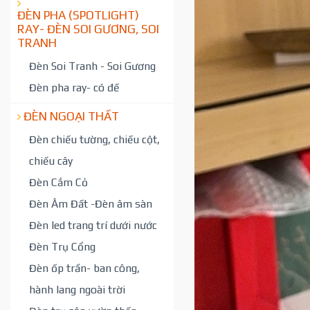
ĐÈN PHA (SPOTLIGHT)
RAY- ĐÈN SOI GƯƠNG, SOI
TRANH
Đèn Soi Tranh - Soi Gương
Đèn pha ray- có đế
ĐÈN NGOẠI THẤT
Đèn chiếu tường, chiếu cột,
chiếu cây
Đèn Cắm Cỏ
Đèn Âm Đất -Đèn âm sàn
Đèn led trang trí dưới nước
Đèn Trụ Cổng
Đèn ốp trần- ban công,
hành lang ngoài trời