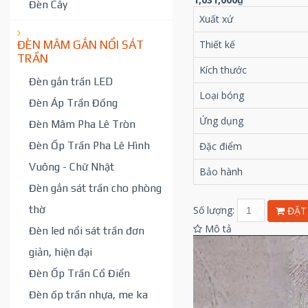
Đèn Cây
Xuất xứ
Thiết kế
ĐÈN MÂM GẮN NỔI SÁT
TRẦN
Kích thước
Đèn gắn trần LED
Loại bóng
Đèn Áp Trần Đồng
Ứng dụng
Đèn Mâm Pha Lê Tròn
Đèn Ốp Trần Pha Lê Hình
Đặc điểm
Vuông - Chữ Nhật
Bảo hành
Đèn gắn sát trần cho phòng
thờ
Số lượng:
ĐẶT
Mô tả
Đèn led nổi sát trần đơn
giản, hiện đại
Đèn Ốp Trần Cổ Điển
Đèn ốp trần nhựa, me ka