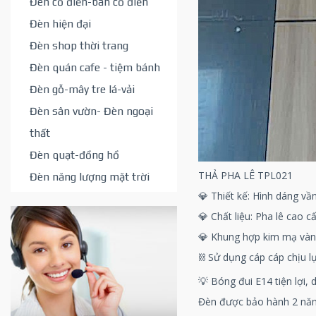
Đèn cổ điển-bán cổ điển
Đèn hiện đại
Đèn shop thời trang
Đèn quán cafe - tiệm bánh
Đèn gỗ-mây tre lá-vải
Đèn sân vườn- Đèn ngoại
thất
Đèn quạt-đồng hồ
THẢ PHA LÊ TPL021
Đèn năng lượng mặt trời
💎 Thiết kế: Hình dáng v
💎 Chất liệu: Pha lê cao 
💎 Khung hợp kim mạ vàng
⛓ Sử dụng cáp cáp chịu l
💡 Bóng đui E14 tiện lợi, 
Đèn được bảo hành 2 năm 