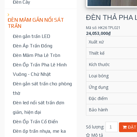
Đèn Cây
ĐÈN THẢ PHA 
ĐÈN MÂM GẮN NỔI SÁT
TRẦN
Mã số: HK26 TPL021
24,053,000₫
Đèn gắn trần LED
Xuất xứ
Đèn Áp Trần Đồng
Thiết kế
Đèn Mâm Pha Lê Tròn
Kích thước
Đèn Ốp Trần Pha Lê Hình
Vuông - Chữ Nhật
Loại bóng
Đèn gắn sát trần cho phòng
Ứng dụng
thờ
Đặc điểm
Đèn led nổi sát trần đơn
Bảo hành
giản, hiện đại
Đèn Ốp Trần Cổ Điển
Số lượng:
ĐẶT
Đèn ốp trần nhựa, me ka
Mô tả