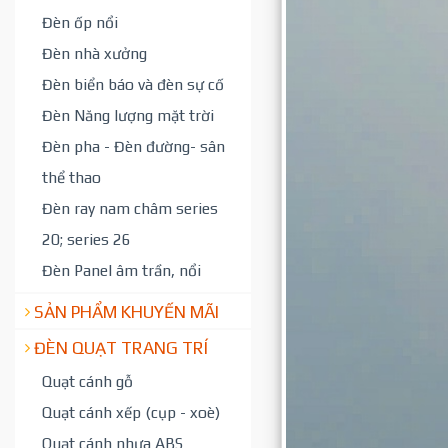
Đèn ốp nổi
Đèn nhà xưởng
Đèn biển báo và đèn sự cố
Đèn Năng lượng mặt trời
Đèn pha - Đèn đường- sân
thể thao
Đèn ray nam châm series
20; series 26
Đèn Panel âm trần, nổi
SẢN PHẨM KHUYẾN MÃI
ĐÈN QUẠT TRANG TRÍ
Quạt cánh gỗ
Quạt cánh xếp (cụp - xoè)
Quạt cánh nhựa ABS