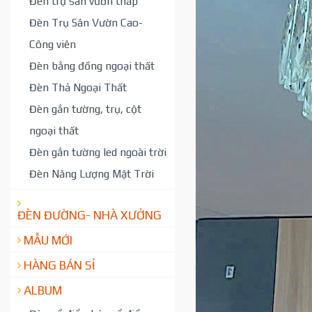
Đèn trụ sân vườn thấp
Đèn Trụ Sân Vườn Cao-
Công viên
Đèn bằng đồng ngoại thất
Đèn Thả Ngoại Thất
Đèn gắn tường, trụ, cột
ngoại thất
Đèn gắn tường led ngoài trời
Đèn Năng Lượng Mặt Trời
ĐÈN ĐƯỜNG- NHÀ XƯỞNG
MẪU MỚI
HÀNG BÁN SỈ
ALBUM