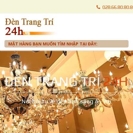
028.66.80.80.
028.66.80.87.
0905 012 099 
MẶT HÀNG BẠN MUỐN TÌM NHẬP TẠI ĐÂY:
ĐÈN TRANG TRÍ
24H
Nơi hội tụ vẻ đẹp ánh sáng Á - Âu