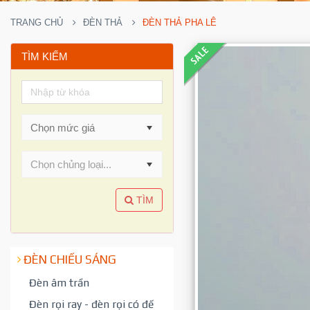
TRANG CHỦ
ĐÈN THẢ
ĐÈN THẢ PHA LÊ
TÌM KIẾM
Chọn chủng loại...
TÌM
ĐÈN CHIẾU SÁNG
Đèn âm trần
Đèn rọi ray - đèn rọi có đế