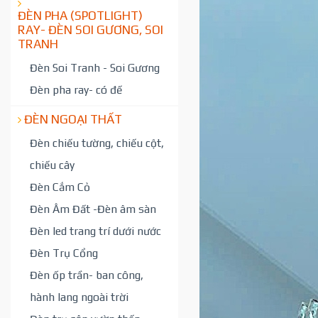
ĐÈN PHA (SPOTLIGHT)
RAY- ĐÈN SOI GƯƠNG, SOI
TRANH
Đèn Soi Tranh - Soi Gương
Đèn pha ray- có đế
ĐÈN NGOẠI THẤT
Đèn chiếu tường, chiếu cột,
chiếu cây
Đèn Cắm Cỏ
Đèn Âm Đất -Đèn âm sàn
Đèn led trang trí dưới nước
Đèn Trụ Cổng
Đèn ốp trần- ban công,
hành lang ngoài trời