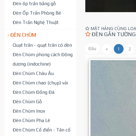
Đèn ốp trần bằng gỗ
Đèn Ốp Trần Phòng Bé
Đèn Trần Nghệ Thuật
MẶT HÀNG CÙNG LOẠ
ĐÈN GẮN TƯỜNG 
ĐÈN CHÙM
Quạt trần - quạt trần có đèn
Đầu
«
1
2
Đèn Chùm phong cách Đông
dương (indochine)
Đèn Chùm Châu Âu
Đèn Chùm chao (chụp) vải
Đèn Chùm Đồng Đá
Đèn Chùm Gỗ
Đèn Chùm Inox
Đèn Chùm Pha Lê
Đèn Chùm Cổ điển - Tân cổ