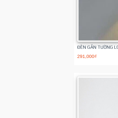
ĐÈN GẮN TƯỜNG LO
291,000₫