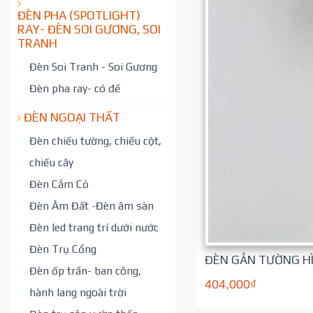
ĐÈN PHA (SPOTLIGHT)
RAY- ĐÈN SOI GƯƠNG, SOI
TRANH
Đèn Soi Tranh - Soi Gương
Đèn pha ray- có đế
ĐÈN NGOẠI THẤT
Đèn chiếu tường, chiếu cột,
chiếu cây
Đèn Cắm Cỏ
Đèn Âm Đất -Đèn âm sàn
Đèn led trang trí dưới nước
Đèn Trụ Cổng
ĐÈN GẮN TƯỜNG HÌ
Đèn ốp trần- ban công,
404,000₫
hành lang ngoài trời