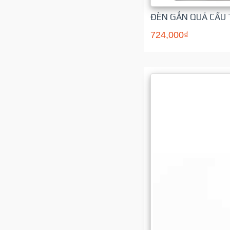
ĐÈN GẮN QUẢ CẦU 
724,000₫