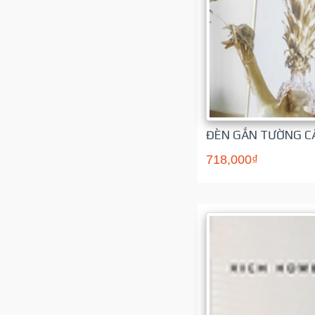
ĐÈN GẮN TƯỜNG C
718,000₫