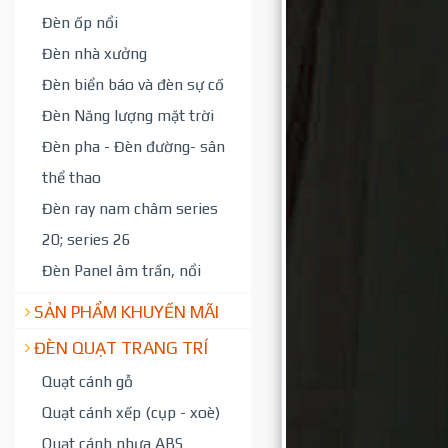
Đèn ốp nổi
Đèn nhà xưởng
Đèn biển báo và đèn sự cố
Đèn Năng lượng mặt trời
Đèn pha - Đèn đường- sân
thể thao
Đèn ray nam châm series
20; series 26
Đèn Panel âm trần, nổi
SẢN PHẨM KHUYẾN MÃI
ĐÈN QUẠT TRANG TRÍ
Quạt cánh gỗ
Quạt cánh xếp (cụp - xoè)
Quạt cánh nhựa ABS