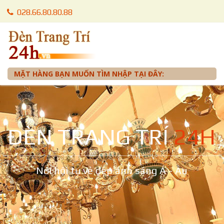
028.66.80.80.88
028.66.80.87.88
0905 012 099 - Mr. Tuấn
MẶT HÀNG BẠN MUỐN TÌM NHẬP TẠI ĐÂY:
ĐÈN TRANG TRÍ
24H
Nơi hội tụ vẻ đẹp ánh sáng Á - Âu