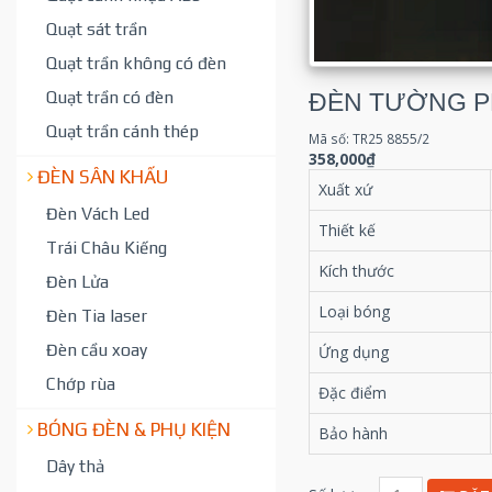
Quạt sát trần
Quạt trần không có đèn
Quạt trần có đèn
ĐÈN TƯỜNG PH
Quạt trần cánh thép
Mã số: TR25 8855/2
358,000₫
ĐÈN SÂN KHẤU
Xuất xứ
Đèn Vách Led
Thiết kế
Trái Châu Kiếng
Kích thước
Đèn Lửa
Loại bóng
Đèn Tia laser
Đèn cầu xoay
Ứng dụng
Chớp rùa
Đặc điểm
BÓNG ĐÈN & PHỤ KIỆN
Bảo hành
Dây thả