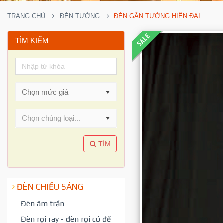
TRANG CHỦ
ĐÈN TƯỜNG
ĐÈN GẮN TƯỜNG HIỆN ĐẠI
TÌM KIẾM
Chọn chủng loại...
TÌM
ĐÈN CHIẾU SÁNG
Đèn âm trần
Đèn rọi ray - đèn rọi có đế