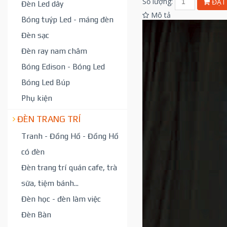
Số lượng:
ĐẶT
Đèn Led dây
Mô tả
Bóng tuýp Led - máng đèn
Đèn sạc
Đèn ray nam châm
Bóng Edison - Bóng Led
Bóng Led Búp
Phụ kiện
ĐÈN TRANG TRÍ
Tranh - Đồng Hồ - Đồng Hồ
có đèn
Đèn trang trí quán cafe, trà
sữa, tiệm bánh...
Đèn học - đèn làm việc
Đèn Bàn