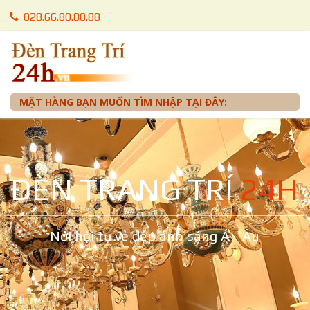
028.66.80.80.88
028.66.80.87.88
0905 012 099 - Mr. Tuấn
MẶT HÀNG BẠN MUỐN TÌM NHẬP TẠI ĐÂY:
ĐÈN TRANG TRÍ
24H
Nơi hội tụ vẻ đẹp ánh sáng Á - Âu