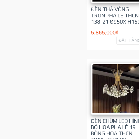
ĐÈN THẢ VÒNG
TRÒN PHA LÊ THCN
138-21 Ø950X H15
5,865,000₫
ĐẶT HÀN
ĐÈN CHÙM LED HÌN
BÓ HOA PHA LÊ 19
BÔNG HOA THCN