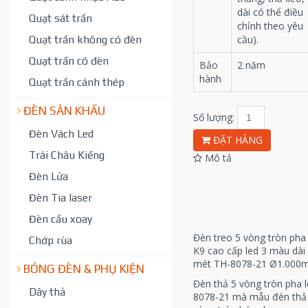
dài có thể điều
Quạt sát trần
chỉnh theo yêu
Quạt trần không có đèn
cầu).
Quạt trần có đèn
Bảo
2 năm
hành
Quạt trần cánh thép
ĐÈN SÂN KHẤU
Số lượng:
Đèn Vách Led
ĐẶT HÀNG
Trái Châu Kiếng
Mô tả
Đèn Lửa
Đèn Tia laser
Đèn cầu xoay
Đèn treo 5 vòng tròn pha 
Chớp rùa
K9 cao cấp led 3 màu dài 
mét TH-8078-21 Ø1.000
BÓNG ĐÈN & PHỤ KIỆN
Đèn thả 5 vòng tròn pha l
Dây thả
8078-21 mà mẫu đèn thả