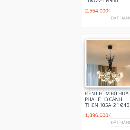
104A-21 Ø600
2,554,000₫
ĐẶT HÀN
ĐÈN CHÙM BÓ HOA
PHA LÊ 13 CÀNH
THCN 105A-21 Ø40
1,396,000₫
ĐẶT HÀN