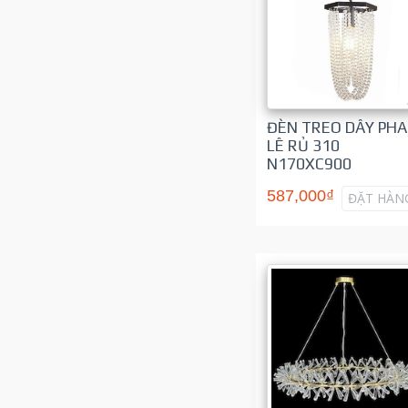
ĐÈN TREO DÂY PHA
LÊ RỦ 310
N170XC900
587,000₫
ĐẶT HÀN