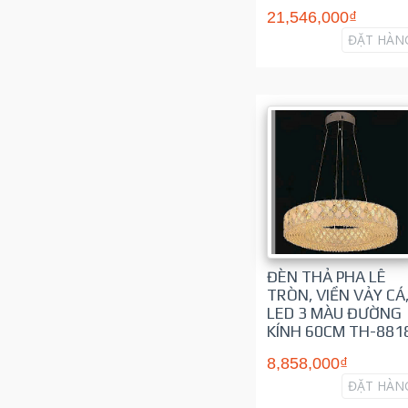
21,546,000₫
ĐẶT HÀN
ĐÈN THẢ PHA LÊ
TRÒN, VIỀN VẢY CÁ
LED 3 MÀU ĐƯỜNG
KÍNH 60CM TH-881
8,858,000₫
ĐẶT HÀN