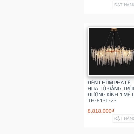
ĐẶT HÀN
ĐÈN CHÙM PHA LÊ
HOA TỬ ĐẰNG TRÒ
ĐƯỜNG KÍNH 1 MÉT
TH-8130-23
8,818,000₫
ĐẶT HÀN