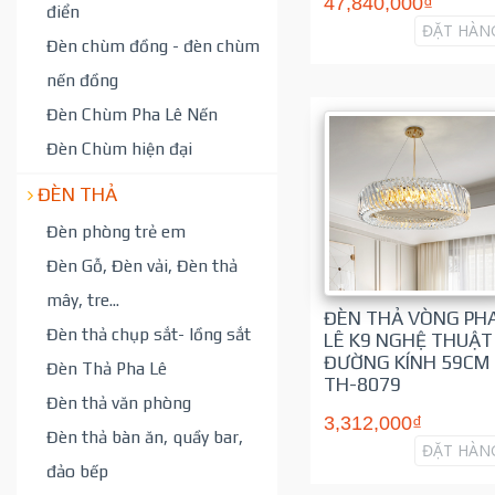
47,840,000₫
điển
ĐẶT HÀN
Đèn chùm đồng - đèn chùm
nến đồng
Đèn Chùm Pha Lê Nến
Đèn Chùm hiện đại
ĐÈN THẢ
Đèn phòng trẻ em
Đèn Gỗ, Đèn vải, Đèn thả
mây, tre...
ĐÈN THẢ VÒNG PH
Đèn thả chụp sắt- lồng sắt
LÊ K9 NGHỆ THUẬT
ĐƯỜNG KÍNH 59CM
Đèn Thả Pha Lê
TH-8079
Đèn thả văn phòng
3,312,000₫
Đèn thả bàn ăn, quầy bar,
ĐẶT HÀN
đảo bếp