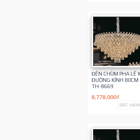
ĐÈN CHÙM PHA LÊ 
ĐƯỜNG KÍNH 80CM
TH-8669
8,778,000₫
ĐẶT HÀN