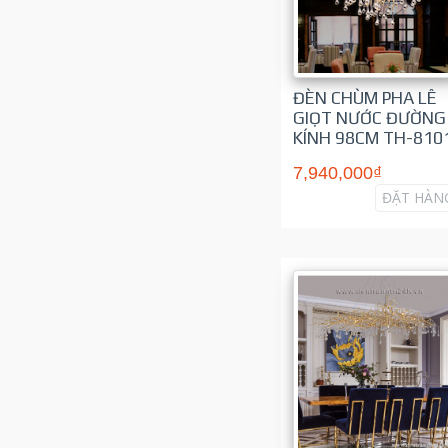
ĐÈN CHÙM PHA LÊ
GIỌT NƯỚC ĐƯỜNG
KÍNH 98CM TH-810
7,940,000₫
ĐẶT HÀN