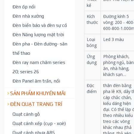
kế
Đèn ốp nổi
Đèn nhà xưởng
Kích
Đường kính 5
thước
vòng: 200 - 400
Đèn biển báo và đèn sự cố
600-800-1.000
Đèn Năng lượng mặt trời
Loại
Led 3 màu
Đèn pha - Đèn đường- sân
bóng
thể thao
Ứng
Phòng khách,
Đèn ray nam châm series
dụng
phòng ngủ, bàn
ăn, nhà hàng,
20; series 26
khách sạn…
Đèn Panel âm trần, nổi
Đặc
thân đèn bằng
điểm
pha lê K9, dây t
SẢN PHẨM KHUYẾN MÃI
cáp chắc chắn,
kiểu dáng hiện
ĐÈN QUẠT TRANG TRÍ
đại. Có thể lặp 
Quạt cánh gỗ
theo nhiều kiểu
treo các vòng
Quạt cánh xếp (cụp - xoè)
khác nhau (thả
Quạt cánh nhựa ABS
thẳng, thả xéo,