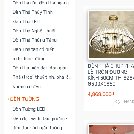
Đèn thả dài- đèn thả ngang
Đèn Thả Thủy Tinh
Đèn Thả LED
Đèn Thả Nghệ Thuật
Đèn Thả Thông Tầng
Đèn Thả tân cổ điển,
indochine, đồng
ĐÈN THẢ CHỤP PHA
Đèn thả hiện đại- đơn giản
LÊ TRÒN ĐƯỜNG
Thả (treo) thuỷ tinh, pha lê...
KÍNH 60CM TH-828
Ø600XC850
không có đèn
4,868,000₫
ĐÈN TƯỜNG
ĐẶT HÀN
Đèn Tường LED
Đèn đọc sách đầu giường -
đèn đọc sách gắn tường