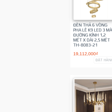
ĐÈN THẢ 6 VÒNG
PHA LÊ K9 LED 3 M
ĐƯỜNG KÍNH 1,2
MÉT X DÀI 2,5 MÉT
TH-8083-21
19,112,000₫
ĐẶT HÀN