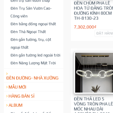
Đèn trụ sân vườn thấp
ĐÈN CHÙM PHA LÊ
HOA TỬ ĐẰNG TRÒ
Đèn Trụ Sân Vườn Cao-
ĐƯỜNG KÍNH 80CM
Công viên
TH-8130-23
Đèn bằng đồng ngoại thất
7,302,000₫
Đèn Thả Ngoại Thất
ĐẶT HÀN
Đèn gắn tường, trụ, cột
ngoại thất
Đèn gắn tường led ngoài trời
Đèn Năng Lượng Mặt Trời
ĐÈN ĐƯỜNG- NHÀ XƯỞNG
MẪU MỚI
HÀNG BÁN SỈ
ĐÈN THẢ LED 5
VÒNG TRÒN PHA L
ALBUM
MÓC NHAU DÀI