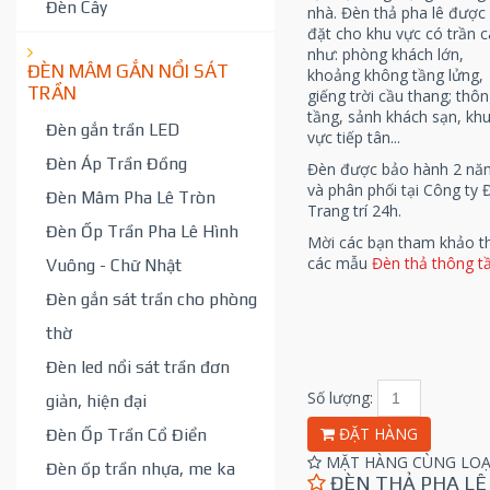
Đèn Cây
nhà. Đèn thả pha lê được 
đặt cho khu vực có trần 
như: phòng khách lớn,
ĐÈN MÂM GẮN NỔI SÁT
khoảng không tầng lửng,
TRẦN
giếng trời cầu thang; thô
tầng, sảnh khách sạn, kh
Đèn gắn trần LED
vực tiếp tân...
Đèn Áp Trần Đồng
Đèn được bảo hành 2 nă
và phân phối tại Công ty 
Đèn Mâm Pha Lê Tròn
Trang trí 24h.
Đèn Ốp Trần Pha Lê Hình
Mời các bạn tham khảo 
các mẫu
Đèn thả thông t
Vuông - Chữ Nhật
Đèn gắn sát trần cho phòng
thờ
Đèn led nổi sát trần đơn
Số lượng:
giản, hiện đại
ĐẶT HÀNG
Đèn Ốp Trần Cổ Điển
MẶT HÀNG CÙNG LOẠ
Đèn ốp trần nhựa, me ka
ĐÈN THẢ PHA LÊ