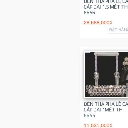
ĐÈN THẢ PHA LÊ C
CẤP DÀI 1,5 MÉT TH
8656
28,688,000₫
ĐẶT HÀN
ĐÈN THẢ PHA LÊ C
CẤP DÀI 1MÉT TH-
8655
11,531,000₫