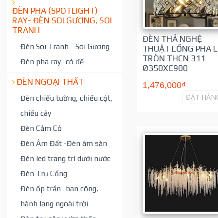
ĐÈN PHA (SPOTLIGHT)
RAY- ĐÈN SOI GƯƠNG, SOI
TRANH
ĐÈN THẢ NGHỆ
Đèn Soi Tranh - Soi Gương
THUẬT LỒNG PHA L
TRÒN THCN 311
Đèn pha ray- có đế
Ø350XC900
ĐÈN NGOẠI THẤT
1,476,000₫
ĐẶT HÀN
Đèn chiếu tường, chiếu cột,
chiếu cây
Đèn Cắm Cỏ
Đèn Âm Đất -Đèn âm sàn
Đèn led trang trí dưới nước
Đèn Trụ Cổng
Đèn ốp trần- ban công,
hành lang ngoài trời