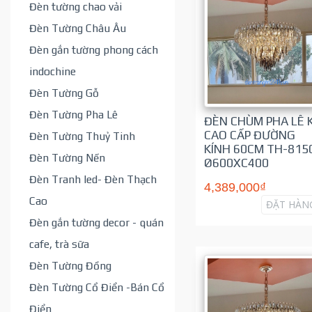
Đèn tường chao vải
Đèn Tường Châu Âu
Đèn gắn tường phong cách
indochine
Đèn Tường Gỗ
Đèn Tường Pha Lê
ĐÈN CHÙM PHA LÊ 
CAO CẤP ĐƯỜNG
Đèn Tường Thuỷ Tinh
KÍNH 60CM TH-815
Đèn Tường Nến
Ø600XC400
Đèn Tranh led- Đèn Thạch
4,389,000₫
Cao
ĐẶT HÀN
Đèn gắn tường decor - quán
cafe, trà sữa
Đèn Tường Đồng
Đèn Tường Cổ Điển -Bán Cổ
Điển