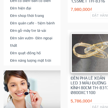
Đèn cổ điển-bán cổ điển
1,55MÉT TH-8316
Đèn hiện đại
7,980,000₫
ĐẶT HÀN
Đèn shop thời trang
Đèn quán cafe - tiệm bánh
Đèn gỗ-mây tre lá-vải
Đèn sân vườn- Đèn ngoại
thất
Đèn quạt-đồng hồ
Đèn năng lượng mặt trời
ĐÈN PHA LÊ XOẮN
LED 3 MÀU ĐƯỜNG
KÍNH 80CM TH-831
Ø800XC1100
5,786,000₫
ĐẶT HÀN