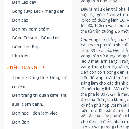
vòng tròn bán chạy.
Đèn Led dây
Đây là mẫu đèn thả pha l
Bóng tuýp Led - máng đèn
hiện đại gồm 5 vòng tròn
Đèn sạc
lê led có đường kính 20; 4
60; 80; 100cm và chiều dà
Đèn ray nam châm
thả từ trần xuống 2,5 mét
Bóng Edison - Bóng Led
Các vòng tròn bằng inox 
các thanh pha lê hình chữ
Bóng Led Búp
nhật K9 cao cấp. Đèn thả
Phụ kiện
vòng tròn sử dụng bóng 
led 3 màu ánh sáng: Trắn
vàng, trung tính. Ngoài ra
ĐÈN TRANG TRÍ
đèn còn có 1 bóng đèn le
Tranh - Đồng Hồ - Đồng Hồ
trên đế giúp phát tán ánh
sáng làm cho các thanh 
có đèn
lê thêm lung linh. Mẫu đè
thả pha lê 8078-21 là mẫ
Đèn trang trí quán cafe, trà
đèn thả đơn giản không 
sữa, tiệm bánh...
kỳ nên phù hợp với nhiều 
kiến trúc. Khi bật đèn kết
Đèn học - đèn làm việc
với tán sắc của pha lê sẽ
cho đèn có điểm nhấn m
Đèn Bàn
tạo sự sang trọng cho ng