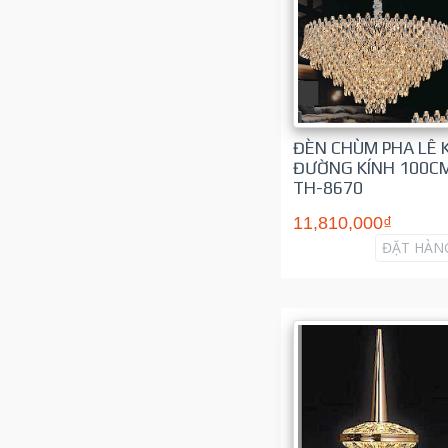
ĐÈN CHÙM PHA LÊ 
ĐƯỜNG KÍNH 100C
TH-8670
11,810,000₫
ĐẶT HÀN