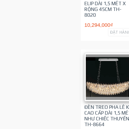
ELIP DÀI 1,5 MÉT X
RỘNG 45CM TH-
8020
10,294,000₫
ĐẶT HÀN
ĐÈN TREO PHA LÊ 
CAO CẤP DÀI 1,5 M
NHƯ CHIẾC THUYỀ
TH-8664