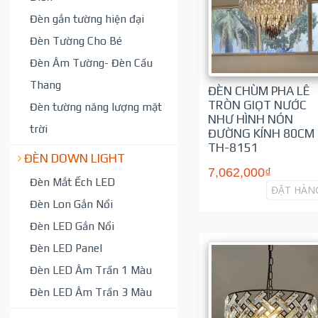
Đèn gắn tường hiện đại
Đèn Tường Cho Bé
Đèn Âm Tường- Đèn Cầu
Thang
ĐÈN CHÙM PHA LÊ
TRÒN GIỌT NƯỚC
Đèn tường năng lượng mặt
NHƯ HÌNH NÓN
trời
ĐƯỜNG KÍNH 80CM
TH-8151
ĐÈN DOWN LIGHT
7,062,000₫
Đèn Mắt Ếch LED
ĐẶT HÀN
Đèn Lon Gắn Nổi
Đèn LED Gắn Nổi
Đèn LED Panel
Đèn LED Âm Trần 1 Màu
Đèn LED Âm Trần 3 Màu