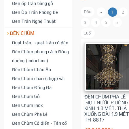
Đèn ốp trần bằng gỗ
Đầu
«
1
2
Đèn Ốp Trần Phòng Bé
Đèn Trần Nghệ Thuật
3
4
5
»
Cuối
ĐÈN CHÙM
Quạt trần - quạt trần có đèn
Đèn Chùm phong cách Đông
dương (indochine)
Đèn Chùm Châu Âu
Đèn Chùm chao (chụp) vải
Đèn Chùm Đồng Đá
Đèn Chùm Gỗ
ĐÈN CHÙM PHA LÊ
GIỌT NƯỚC ĐƯỜNG
Đèn Chùm Inox
KÍNH 1.3 MÉT, THẢ
XUỐNG DÀI 1,9 MÉT
Đèn Chùm Pha Lê
TH-8817
Đèn Chùm Cổ điển - Tân cổ