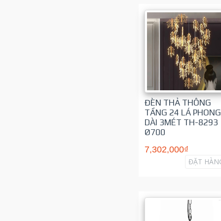
ĐÈN THẢ THÔNG
TẦNG 24 LÁ PHONG
DÀI 3MÉT TH-8293
Ø700
7,302,000₫
ĐẶT HÀN