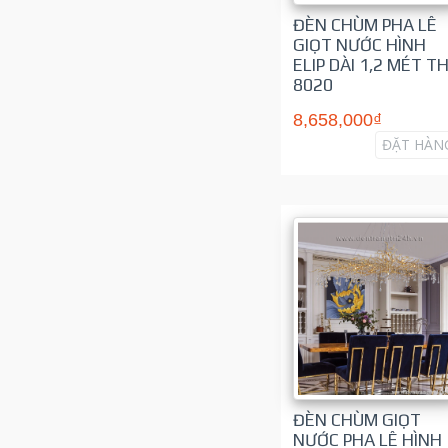
ĐÈN CHÙM PHA LÊ
GIỌT NƯỚC HÌNH
ELIP DÀI 1,2 MÉT TH
8020
8,658,000₫
ĐẶT HÀN
ĐÈN CHÙM GIỌT
NƯỚC PHA LÊ HÌNH