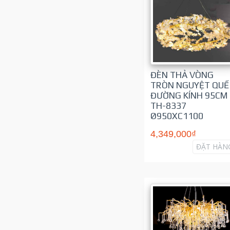
ĐÈN THẢ VÒNG
TRÒN NGUYỆT QUẾ
ĐƯỜNG KÍNH 95CM
TH-8337
Ø950XC1100
4,349,000₫
ĐẶT HÀN