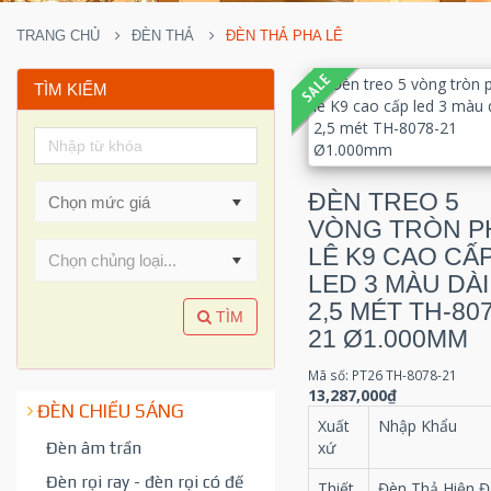
TRANG CHỦ
ĐÈN THẢ
ĐÈN THẢ PHA LÊ
TÌM KIẾM
ĐÈN TREO 5
VÒNG TRÒN P
LÊ K9 CAO CẤ
Chọn chủng loại...
LED 3 MÀU DÀI
2,5 MÉT TH-807
TÌM
21 Ø1.000MM
Mã số: PT26 TH-8078-21
13,287,000₫
ĐÈN CHIẾU SÁNG
Xuất
Nhập Khẩu
Đèn âm trần
xứ
Đèn rọi ray - đèn rọi có đế
Thiết
Đèn Thả Hiện Đ