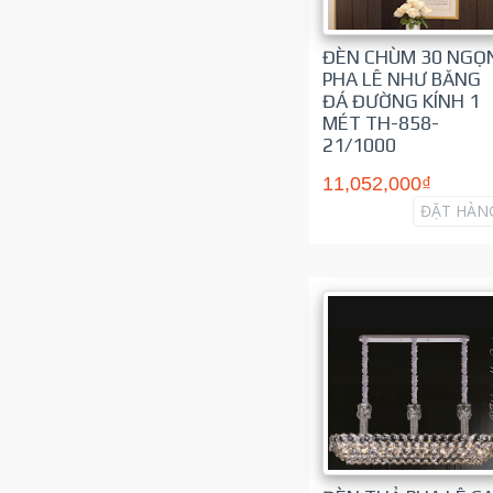
ĐÈN CHÙM 30 NGỌ
PHA LÊ NHƯ BĂNG
ĐÁ ĐƯỜNG KÍNH 1
MÉT TH-858-
21/1000
11,052,000₫
ĐẶT HÀN