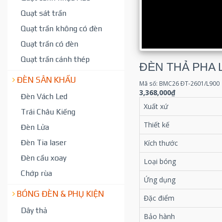
Quạt sát trần
Quạt trần không có đèn
Quạt trần có đèn
Quạt trần cánh thép
ĐÈN THẢ PHA 
ĐÈN SÂN KHẤU
Mã số: BMC26 ÐT-2601/L900
3,368,000₫
Đèn Vách Led
Xuất xứ
Trái Châu Kiếng
Thiết kế
Đèn Lửa
Đèn Tia laser
Kích thước
Đèn cầu xoay
Loại bóng
Chớp rùa
Ứng dụng
BÓNG ĐÈN & PHỤ KIỆN
Đặc điểm
Dây thả
Bảo hành