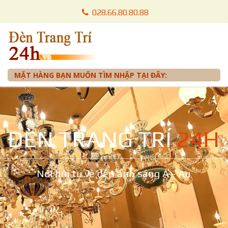
028.66.80.80.88
028.66.80.87.88
0905 012 099 - Mr. Tuấn
MẶT HÀNG BẠN MUỐN TÌM NHẬP TẠI ĐÂY:
ĐÈN TRANG TRÍ
24H
Nơi hội tụ vẻ đẹp ánh sáng Á - Âu