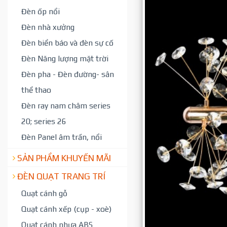
Đèn ốp nổi
Đèn nhà xưởng
Đèn biển báo và đèn sự cố
Đèn Năng lượng mặt trời
Đèn pha - Đèn đường- sân
thể thao
Đèn ray nam châm series
20; series 26
Đèn Panel âm trần, nổi
SẢN PHẨM KHUYẾN MÃI
ĐÈN QUẠT TRANG TRÍ
Quạt cánh gỗ
Quạt cánh xếp (cụp - xoè)
Quạt cánh nhựa ABS