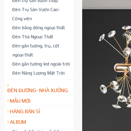
Đèn trụ sân vườn thấp
Đèn Trụ Sân Vườn Cao-
Công viên
Đèn bằng đồng ngoại thất
Đèn Thả Ngoại Thất
Đèn gắn tường, trụ, cột
ngoại thất
Đèn gắn tường led ngoài trời
Đèn Năng Lượng Mặt Trời
ĐÈN ĐƯỜNG- NHÀ XƯỞNG
MẪU MỚI
HÀNG BÁN SỈ
ALBUM