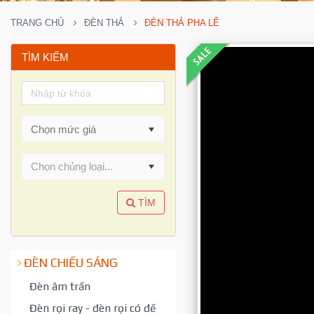
TRANG CHỦ
ĐÈN THẢ
ĐÈN THẢ PHA LÊ
TÌM KIẾM
Chọn chủng loại...
TÌM
ĐÈN CHIẾU SÁNG
Đèn âm trần
Đèn rọi ray - đèn rọi có đế