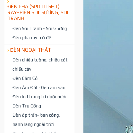
ĐÈN PHA (SPOTLIGHT)
RAY- ĐÈN SOI GƯƠNG, SOI
TRANH
Đèn Soi Tranh - Soi Gương
Đèn pha ray- có đế
ĐÈN NGOẠI THẤT
Đèn chiếu tường, chiếu cột,
chiếu cây
Đèn Cắm Cỏ
Đèn Âm Đất -Đèn âm sàn
Đèn led trang trí dưới nước
Đèn Trụ Cổng
Đèn ốp trần- ban công,
hành lang ngoài trời