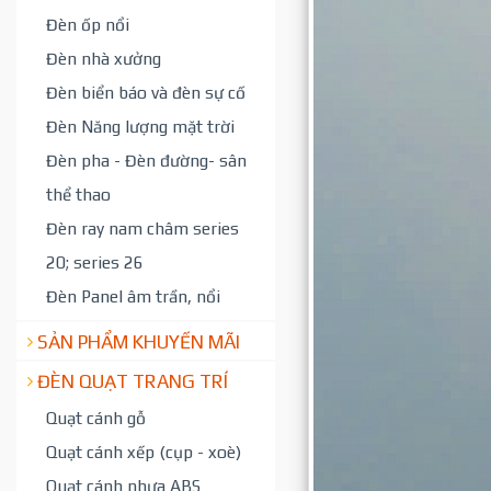
Đèn ốp nổi
Đèn nhà xưởng
Đèn biển báo và đèn sự cố
Đèn Năng lượng mặt trời
Đèn pha - Đèn đường- sân
thể thao
Đèn ray nam châm series
20; series 26
Đèn Panel âm trần, nổi
SẢN PHẨM KHUYẾN MÃI
ĐÈN QUẠT TRANG TRÍ
Quạt cánh gỗ
Quạt cánh xếp (cụp - xoè)
Quạt cánh nhựa ABS