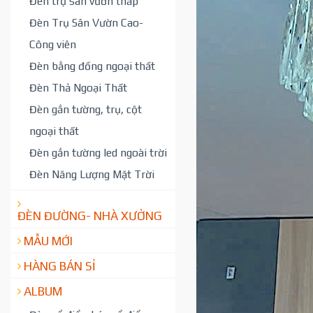
Đèn trụ sân vườn thấp
Đèn Trụ Sân Vườn Cao-
Công viên
Đèn bằng đồng ngoại thất
Đèn Thả Ngoại Thất
Đèn gắn tường, trụ, cột
ngoại thất
Đèn gắn tường led ngoài trời
Đèn Năng Lượng Mặt Trời
ĐÈN ĐƯỜNG- NHÀ XƯỞNG
MẪU MỚI
HÀNG BÁN SỈ
ALBUM