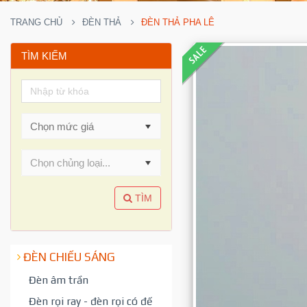
TRANG CHỦ
ĐÈN THẢ
ĐÈN THẢ PHA LÊ
TÌM KIẾM
Chọn chủng loại...
TÌM
ĐÈN CHIẾU SÁNG
Đèn âm trần
Đèn rọi ray - đèn rọi có đế