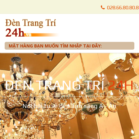
028.66.80.80.
028.66.80.87.
0905 012 099 
MẶT HÀNG BẠN MUỐN TÌM NHẬP TẠI ĐÂY:
ĐÈN TRANG TRÍ
24H
Nơi hội tụ vẻ đẹp ánh sáng Á - Âu