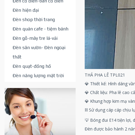
Đèn cổ điển-bán cổ điển
Đèn hiện đại
Đèn shop thời trang
Đèn quán cafe - tiệm bánh
Đèn gỗ-mây tre lá-vải
Đèn sân vườn- Đèn ngoại
thất
Đèn quạt-đồng hồ
THẢ PHA LÊ TPL021
Đèn năng lượng mặt trời
💎 Thiết kế: Hình dáng v
💎 Chất liệu: Pha lê cao 
💎 Khung hợp kim mạ vàng
⛓ Sử dụng cáp cáp chịu l
💡 Bóng đui E14 tiện lợi, 
Đèn được bảo hành 2 năm 