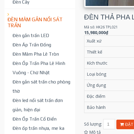
Đèn Cây
ĐÈN THẢ PHA 
ĐÈN MÂM GẮN NỔI SÁT
TRẦN
Mã số: HK26 TPL021
15,980,000₫
Đèn gắn trần LED
Xuất xứ
Đèn Áp Trần Đồng
Thiết kế
Đèn Mâm Pha Lê Tròn
Kích thước
Đèn Ốp Trần Pha Lê Hình
Vuông - Chữ Nhật
Loại bóng
Đèn gắn sát trần cho phòng
Ứng dụng
thờ
Đặc điểm
Đèn led nổi sát trần đơn
Bảo hành
giản, hiện đại
Đèn Ốp Trần Cổ Điển
Số lượng:
ĐẶT
Đèn ốp trần nhựa, me ka
Mô tả