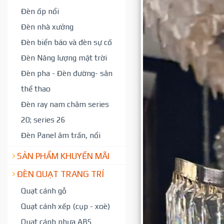
Đèn ốp nổi
Đèn nhà xưởng
Đèn biển báo và đèn sự cố
Đèn Năng lượng mặt trời
Đèn pha - Đèn đường- sân
thể thao
Đèn ray nam châm series
20; series 26
Đèn Panel âm trần, nổi
SẢN PHẨM KHUYẾN MÃI
ĐÈN QUẠT TRANG TRÍ
Quạt cánh gỗ
Quạt cánh xếp (cụp - xoè)
Quạt cánh nhựa ABS