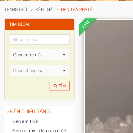
TRANG CHỦ
ĐÈN THẢ
ĐÈN THẢ PHA LÊ
TÌM KIẾM
Chọn chủng loại...
TÌM
ĐÈN CHIẾU SÁNG
Đèn âm trần
Đèn rọi ray - đèn rọi có đế