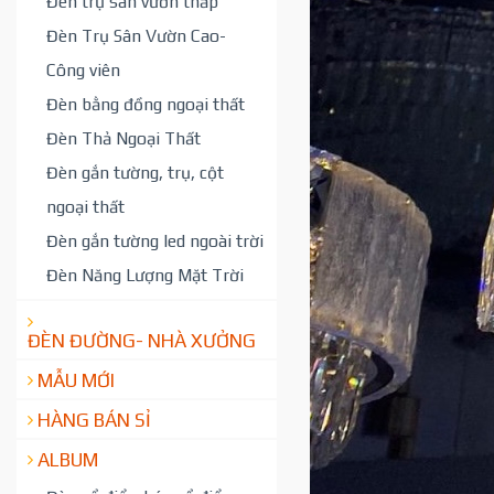
Đèn trụ sân vườn thấp
Đèn Trụ Sân Vườn Cao-
Công viên
Đèn bằng đồng ngoại thất
Đèn Thả Ngoại Thất
Đèn gắn tường, trụ, cột
ngoại thất
Đèn gắn tường led ngoài trời
Đèn Năng Lượng Mặt Trời
ĐÈN ĐƯỜNG- NHÀ XƯỞNG
MẪU MỚI
HÀNG BÁN SỈ
ALBUM