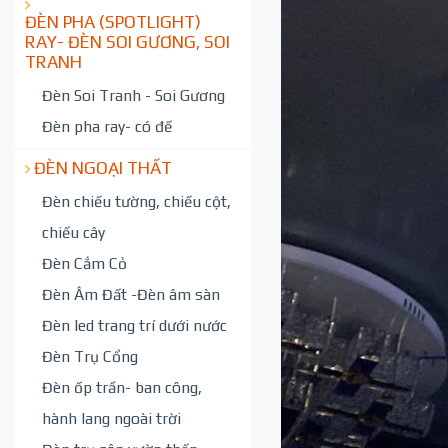
ĐÈN PHA (SPOTLIGHT)
RAY- ĐÈN SOI GƯƠNG, SOI
TRANH
Đèn Soi Tranh - Soi Gương
Đèn pha ray- có đế
ĐÈN NGOẠI THẤT
Đèn chiếu tường, chiếu cột,
chiếu cây
Đèn Cắm Cỏ
Đèn Âm Đất -Đèn âm sàn
Đèn led trang trí dưới nước
Đèn Trụ Cổng
Đèn ốp trần- ban công,
hành lang ngoài trời