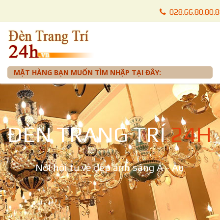
028.66.80.80.
028.66.80.87.
0905 012 099 
MẶT HÀNG BẠN MUỐN TÌM NHẬP TẠI ĐÂY:
ĐÈN TRANG TRÍ
24H
Nơi hội tụ vẻ đẹp ánh sáng Á - Âu