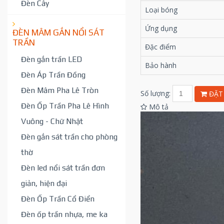
Đèn Cây
Loại bóng
Ứng dụng
ĐÈN MÂM GẮN NỔI SÁT
TRẦN
Đặc điểm
Đèn gắn trần LED
Bảo hành
Đèn Áp Trần Đồng
Đèn Mâm Pha Lê Tròn
Số lượng:
ĐẶT
Đèn Ốp Trần Pha Lê Hình
Mô tả
Vuông - Chữ Nhật
Đèn gắn sát trần cho phòng
thờ
Đèn led nổi sát trần đơn
giản, hiện đại
Đèn Ốp Trần Cổ Điển
Đèn ốp trần nhựa, me ka