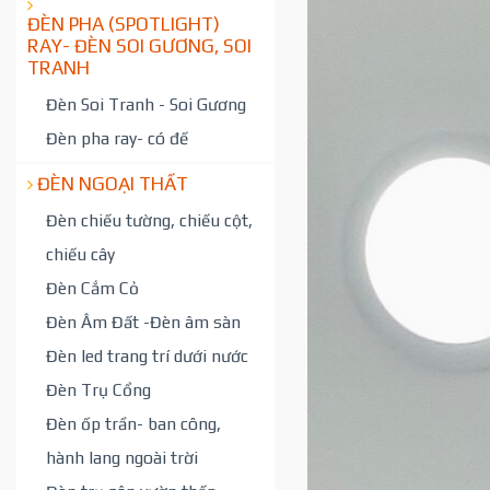
ĐÈN PHA (SPOTLIGHT)
RAY- ĐÈN SOI GƯƠNG, SOI
TRANH
Đèn Soi Tranh - Soi Gương
Đèn pha ray- có đế
ĐÈN NGOẠI THẤT
Đèn chiếu tường, chiếu cột,
chiếu cây
Đèn Cắm Cỏ
Đèn Âm Đất -Đèn âm sàn
Đèn led trang trí dưới nước
Đèn Trụ Cổng
Đèn ốp trần- ban công,
hành lang ngoài trời