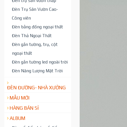
Đèn trụ sân vườn thấp
Đèn Trụ Sân Vườn Cao-
Công viên
Đèn bằng đồng ngoại thất
Đèn Thả Ngoại Thất
Đèn gắn tường, trụ, cột
ngoại thất
Đèn gắn tường led ngoài trời
Đèn Năng Lượng Mặt Trời
ĐÈN ĐƯỜNG- NHÀ XƯỞNG
MẪU MỚI
HÀNG BÁN SỈ
ALBUM