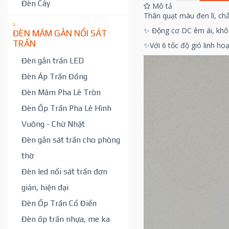
Đèn Cây
Mô tả
Thân quạt màu đen lì, chắ
✨ Động cơ DC êm ái, không
ĐÈN MÂM GẮN NỔI SÁT
TRẦN
✨Với 6 tốc độ gió linh h
Đèn gắn trần LED
Đèn Áp Trần Đồng
Đèn Mâm Pha Lê Tròn
Đèn Ốp Trần Pha Lê Hình
Vuông - Chữ Nhật
Đèn gắn sát trần cho phòng
thờ
Đèn led nổi sát trần đơn
giản, hiện đại
Đèn Ốp Trần Cổ Điển
Đèn ốp trần nhựa, me ka