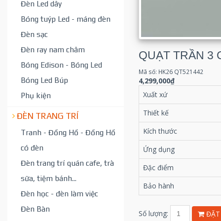
Đèn Led dây
Bóng tuýp Led - máng đèn
Đèn sạc
Đèn ray nam châm
QUẠT TRẦN 3 
Bóng Edison - Bóng Led
Mã số: HK26 QT521442
Bóng Led Búp
4,299,000₫
Xuất xứ
Phụ kiện
Thiết kế
ĐÈN TRANG TRÍ
Kích thước
Tranh - Đồng Hồ - Đồng Hồ
có đèn
Ứng dụng
Đèn trang trí quán cafe, trà
Đặc điểm
sữa, tiệm bánh...
Bảo hành
Đèn học - đèn làm việc
Đèn Bàn
Số lượng:
ĐẶT