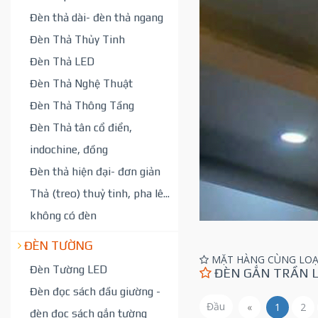
Đèn thả dài- đèn thả ngang
Đèn Thả Thủy Tinh
Đèn Thả LED
Đèn Thả Nghệ Thuật
Đèn Thả Thông Tầng
Đèn Thả tân cổ điển,
indochine, đồng
Đèn thả hiện đại- đơn giản
Thả (treo) thuỷ tinh, pha lê...
không có đèn
ĐÈN TƯỜNG
MẶT HÀNG CÙNG LOẠ
Đèn Tường LED
ĐÈN GẮN TRẦN 
Đèn đọc sách đầu giường -
Đầu
«
1
2
đèn đọc sách gắn tường