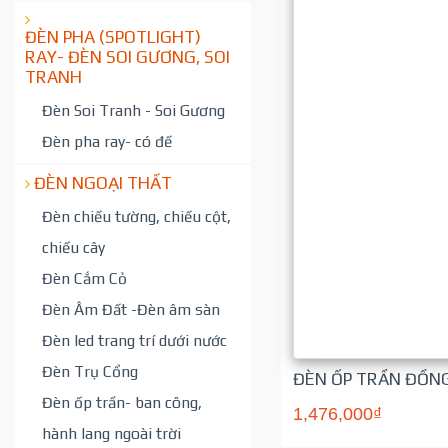
ĐÈN PHA (SPOTLIGHT)
RAY- ĐÈN SOI GƯƠNG, SOI
TRANH
Đèn Soi Tranh - Soi Gương
Đèn pha ray- có đế
ĐÈN NGOẠI THẤT
Đèn chiếu tường, chiếu cột,
chiếu cây
Đèn Cắm Cỏ
Đèn Âm Đất -Đèn âm sàn
Đèn led trang trí dưới nước
Đèn Trụ Cổng
ĐÈN ỐP TRẦN ĐỒNG
Đèn ốp trần- ban công,
1,476,000₫
hành lang ngoài trời