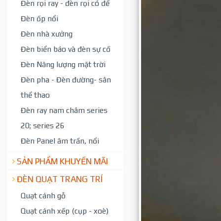
Đèn rọi ray - đèn rọi có đế
Đèn ốp nổi
Đèn nhà xưởng
Đèn biển báo và đèn sự cố
Đèn Năng lượng mặt trời
Đèn pha - Đèn đường- sân
thể thao
Đèn ray nam châm series
20; series 26
Đèn Panel âm trần, nổi
SẢN PHẨM KHUYẾN MÃI
ĐÈN QUẠT TRANG TRÍ
Quạt cánh gỗ
Quạt cánh xếp (cụp - xoè)