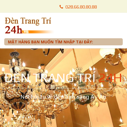
028.66.80.80.88
028.66.80.87.88
0905 012 099 - Mr. Tuấn
MẶT HÀNG BẠN MUỐN TÌM NHẬP TẠI ĐÂY:
ĐÈN TRANG TRÍ
24H
Nơi hội tụ vẻ đẹp ánh sáng Á - Âu