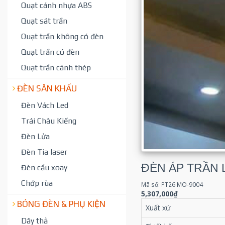
Quạt cánh nhựa ABS
Quạt sát trần
Quạt trần không có đèn
Quạt trần có đèn
Quạt trần cánh thép
ĐÈN SÂN KHẤU
Đèn Vách Led
Trái Châu Kiếng
Đèn Lửa
Đèn Tia laser
ĐÈN ÁP TRẦN 
Đèn cầu xoay
Chớp rùa
Mã số: PT26 MO-9004
5,307,000₫
BÓNG ĐÈN & PHỤ KIỆN
Xuất xứ
Dây thả