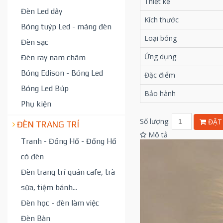
Thiết kế
Đèn Led dây
Kích thước
Bóng tuýp Led - máng đèn
Loại bóng
Đèn sạc
Ứng dụng
Đèn ray nam châm
Bóng Edison - Bóng Led
Đặc điểm
Bóng Led Búp
Bảo hành
Phụ kiện
Số lượng:
ĐẶT
ĐÈN TRANG TRÍ
Mô tả
Tranh - Đồng Hồ - Đồng Hồ
có đèn
Đèn trang trí quán cafe, trà
sữa, tiệm bánh...
Đèn học - đèn làm việc
Đèn Bàn