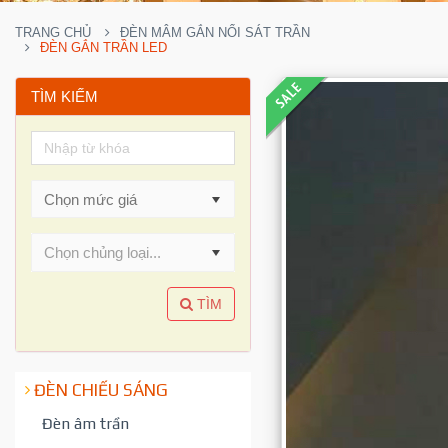
TRANG CHỦ
ĐÈN MÂM GẮN NỔI SÁT TRẦN
ĐÈN GẮN TRẦN LED
TÌM KIẾM
Chọn chủng loại...
TÌM
ĐÈN CHIẾU SÁNG
Đèn âm trần