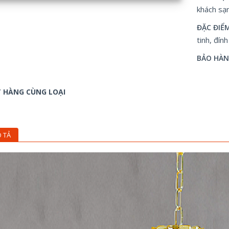
khách sạ
ĐẶC ĐIỂ
tinh, đín
BẢO HÀ
 HÀNG CÙNG LOẠI
 TẢ