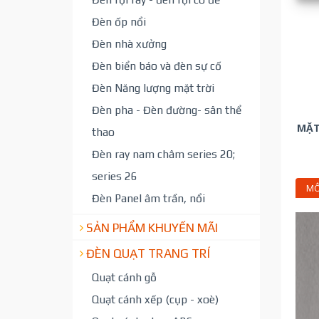
Đèn ốp nổi
Đèn nhà xưởng
Đèn biển báo và đèn sự cố
Đèn Năng lượng mặt trời
Đèn pha - Đèn đường- sân thể
MẶT
thao
Đèn ray nam châm series 20;
series 26
MÔ
Đèn Panel âm trần, nổi
SẢN PHẨM KHUYẾN MÃI
ĐÈN QUẠT TRANG TRÍ
Quạt cánh gỗ
Quạt cánh xếp (cụp - xoè)