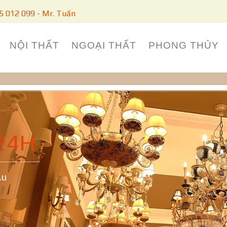
5 012 099 - Mr. Tuấn
NỘI THẤT
NGOẠI THẤT
PHONG THỦY
24H
Âu