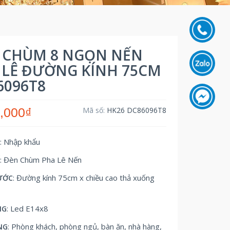
 CHÙM 8 NGỌN NẾN
 LÊ ĐƯỜNG KÍNH 75CM
6096T8
,000₫
Mã số:
HK26 DC86096T8
: Nhập khẩu
Ứ
: Đèn Chùm Pha Lê Nến
Ế
: Đường kính 75cm x chiều cao thả xuống
ƯỚC
: Led E14x8
NG
: Phòng khách, phòng ngủ, bàn ăn, nhà hàng,
NG