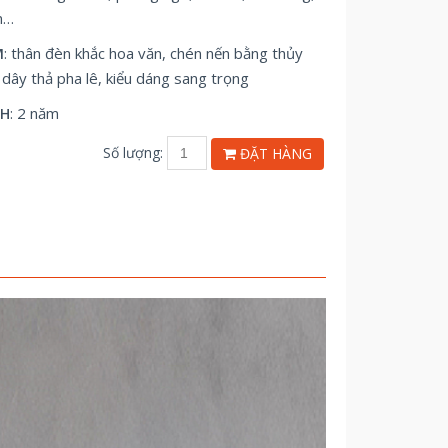
n…
: thân đèn khắc hoa văn, chén nến bằng thủy
M
h dây thả pha lê, kiểu dáng sang trọng
: 2 năm
NH
Số lượng:
ĐẶT HÀNG