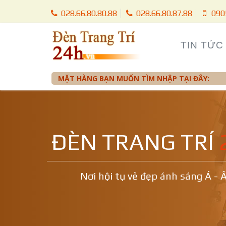
028.66.80.80.88
028.66.80.87.88
090
TIN TỨC
MẶT HÀNG BẠN MUỐN TÌM NHẬP TẠI ĐÂY:
ĐÈN TRANG TRÍ
Nơi hội tụ vẻ đẹp ánh sáng Á - 