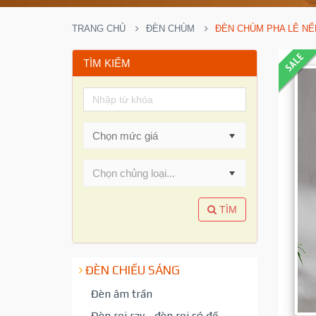
TRANG CHỦ
ĐÈN CHÙM
ĐÈN CHÙM PHA LÊ NẾ
TÌM KIẾM
Chọn chủng loại...
TÌM
ĐÈN CHIẾU SÁNG
Đèn âm trần
Đèn rọi ray - đèn rọi có đế