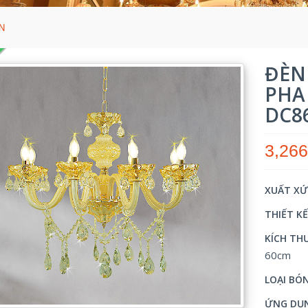
N
ĐÈN
PHA
DC8
3,266
XUẤT X
THIẾT K
KÍCH TH
60cm
LOẠI BÓ
ỨNG DỤ