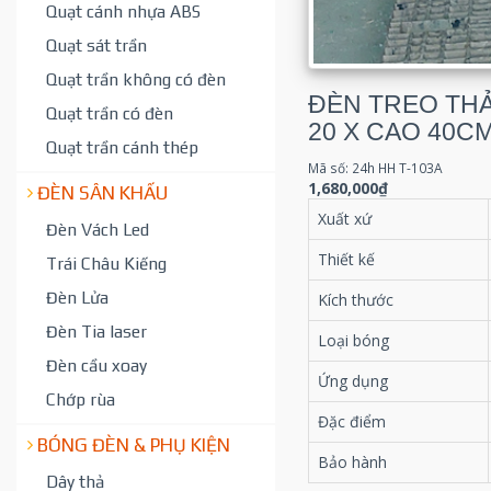
Quạt cánh nhựa ABS
Quạt sát trần
Quạt trần không có đèn
ĐÈN TREO THẢ
Quạt trần có đèn
20 X CAO 40CM
Quạt trần cánh thép
Mã số: 24h HH T-103A
1,680,000₫
ĐÈN SÂN KHẤU
Xuất xứ
Đèn Vách Led
Thiết kế
Trái Châu Kiếng
Đèn Lửa
Kích thước
Đèn Tia laser
Loại bóng
Đèn cầu xoay
Ứng dụng
Chớp rùa
Đặc điểm
BÓNG ĐÈN & PHỤ KIỆN
Bảo hành
Dây thả