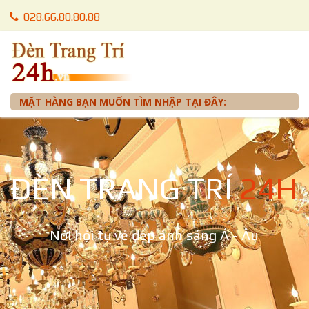
028.66.80.80.88
028.66.80.87.88
0905 012 099 - Mr. Tuấn
MẶT HÀNG BẠN MUỐN TÌM NHẬP TẠI ĐÂY:
ĐÈN TRANG TRÍ
24H
Nơi hội tụ vẻ đẹp ánh sáng Á - Âu