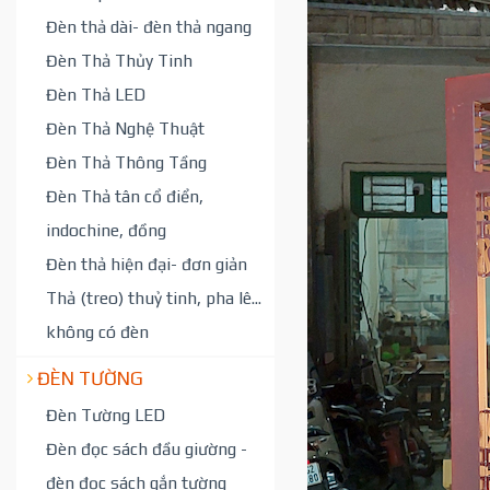
Đèn thả dài- đèn thả ngang
Đèn Thả Thủy Tinh
Đèn Thả LED
Đèn Thả Nghệ Thuật
Đèn Thả Thông Tầng
Đèn Thả tân cổ điển,
indochine, đồng
Đèn thả hiện đại- đơn giản
Thả (treo) thuỷ tinh, pha lê...
không có đèn
ĐÈN TƯỜNG
Đèn Tường LED
Đèn đọc sách đầu giường -
đèn đọc sách gắn tường