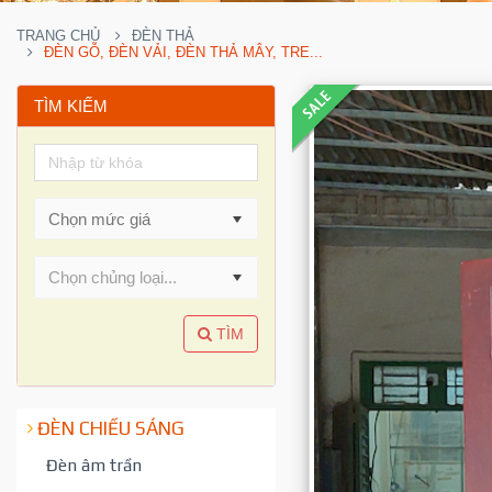
TRANG CHỦ
ĐÈN THẢ
ĐÈN GỖ, ĐÈN VẢI, ĐÈN THẢ MÂY, TRE...
TÌM KIẾM
Chọn chủng loại...
TÌM
ĐÈN CHIẾU SÁNG
Đèn âm trần