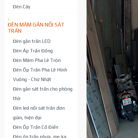
Đèn Cây
ĐÈN MÂM GẮN NỔI SÁT
TRẦN
Đèn gắn trần LED
Đèn Áp Trần Đồng
Đèn Mâm Pha Lê Tròn
Đèn Ốp Trần Pha Lê Hình
Vuông - Chữ Nhật
Đèn gắn sát trần cho phòng
thờ
Đèn led nổi sát trần đơn
giản, hiện đại
Đèn Ốp Trần Cổ Điển
Đèn ốp trần nhựa, me ka