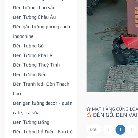
Đèn tường chao vải
Đèn Tường Châu Âu
Đèn gắn tường phong cách
indochine
Đèn Tường Gỗ
Đèn Tường Pha Lê
Đèn Tường Thuỷ Tinh
Đèn Tường Nến
Đèn Tranh led- Đèn Thạch
Cao
Đèn gắn tường decor - quán
MẶT HÀNG CÙNG LOẠ
cafe, trà sữa
ĐÈN GỖ, ĐÈN VẢI,
Đèn Tường Đồng
Đầu
«
1
2
Đèn Tường Cổ Điển -Bán Cổ