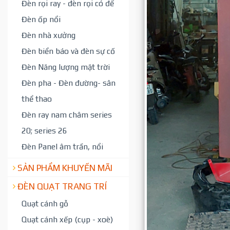
Đèn rọi ray - đèn rọi có đế
Đèn ốp nổi
Đèn nhà xưởng
Đèn biển báo và đèn sự cố
Đèn Năng lượng mặt trời
Đèn pha - Đèn đường- sân
thể thao
Đèn ray nam châm series
20; series 26
Đèn Panel âm trần, nổi
SẢN PHẨM KHUYẾN MÃI
ĐÈN QUẠT TRANG TRÍ
Quạt cánh gỗ
Quạt cánh xếp (cụp - xoè)