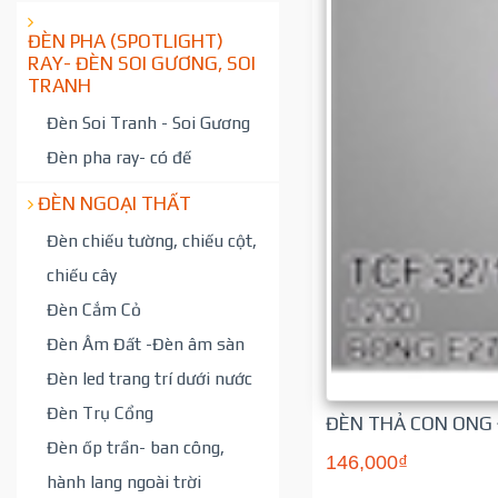
ĐÈN PHA (SPOTLIGHT)
RAY- ĐÈN SOI GƯƠNG, SOI
TRANH
Đèn Soi Tranh - Soi Gương
Đèn pha ray- có đế
ĐÈN NGOẠI THẤT
Đèn chiếu tường, chiếu cột,
chiếu cây
Đèn Cắm Cỏ
Đèn Âm Đất -Đèn âm sàn
Đèn led trang trí dưới nước
Đèn Trụ Cổng
ĐÈN THẢ CON ONG 
Đèn ốp trần- ban công,
146,000₫
hành lang ngoài trời