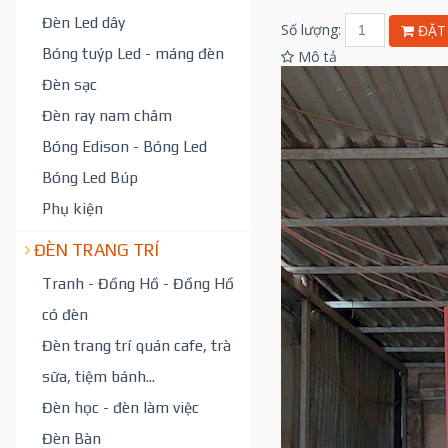
Đèn Led dây
Số lượng:
ĐẶT
Bóng tuýp Led - máng đèn
Mô tả
Đèn sạc
Đèn ray nam châm
Bóng Edison - Bóng Led
Bóng Led Búp
Phụ kiện
ĐÈN TRANG TRÍ
Tranh - Đồng Hồ - Đồng Hồ
có đèn
Đèn trang trí quán cafe, trà
sữa, tiệm bánh...
Đèn học - đèn làm việc
Đèn Bàn